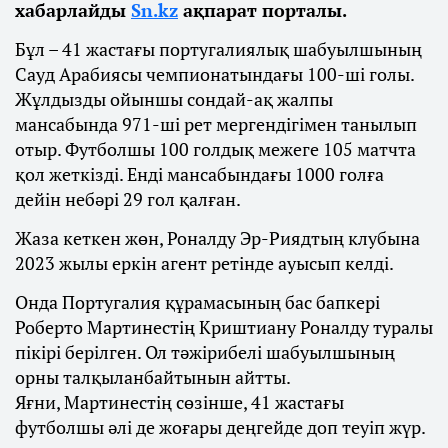
хабарлайды
Sn.kz
ақпарат порталы.
Бұл – 41 жастағы португалиялық шабуылшының
Сауд Арабиясы чемпионатындағы 100-ші голы.
Жұлдызды ойыншы сондай-ақ жалпы
мансабында 971-ші рет мергендігімен танылып
отыр. Футболшы 100 голдық межеге 105 матчта
қол жеткізді. Енді мансабындағы 1000 голға
дейін небәрі 29 гол қалған.
Жаза кеткен жөн, Роналду Эр-Риядтың клубына
2023 жылы еркін агент ретінде ауысып келді.
Онда Португалия құрамасының бас бапкері
Роберто Мартинестің Криштиану Роналду туралы
пікірі берілген. Ол тәжірибелі шабуылшының
орны талқыланбайтынын айтты.
Яғни, Мартинестің сөзінше, 41 жастағы
футболшы әлі де жоғары деңгейде доп теуіп жүр.