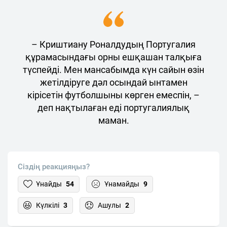
– Криштиану Роналдудың Португалия
құрамасындағы орны ешқашан талқыға
түспейді. Мен мансабымда күн сайын өзін
жетілдіруге дәл осындай ынтамен
кірісетін футболшыны көрген емеспін, –
деп нақтылаған еді португалиялық
маман.
Сіздің реакцияңыз?
Ұнайды
54
Ұнамайды
9
Күлкілі
3
Ашулы
2