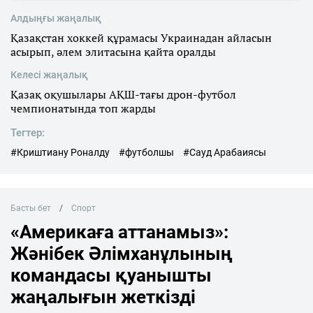
Алдыңғы жаңалық
Қазақстан хоккей құрамасы Украинадан айласын
асырып, әлем элитасына қайта оралды
Келесі жаңалық
Қазақ оқушылары АҚШ-тағы дрон-футбол
чемпионатында топ жарды
Тегтер:
#Криштиану Роналду
#футболшы
#Сауд Арабаиясы
Басты бет
Спорт
«Америкаға аттанамыз»:
Жәнібек Әлімханұлының
командасы қуанышты
жаңалығын жеткізді