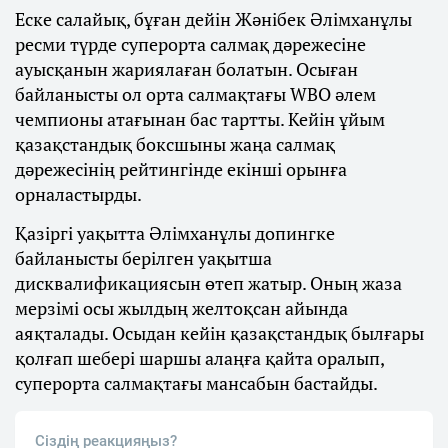
Еске салайық, бұған дейін Жәнібек Әлімханұлы
ресми түрде суперорта салмақ дәрежесіне
ауысқанын жариялаған болатын. Осыған
байланысты ол орта салмақтағы WBO әлем
чемпионы атағынан бас тартты. Кейін ұйым
қазақстандық боксшыны жаңа салмақ
дәрежесінің рейтингінде екінші орынға
орналастырды.
Қазіргі уақытта Әлімханұлы допингке
байланысты берілген уақытша
дисквалификациясын өтеп жатыр. Оның жаза
мерзімі осы жылдың желтоқсан айында
аяқталады. Осыдан кейін қазақстандық былғары
қолғап шебері шаршы алаңға қайта оралып,
суперорта салмақтағы мансабын бастайды.
Сіздің реакцияңыз?