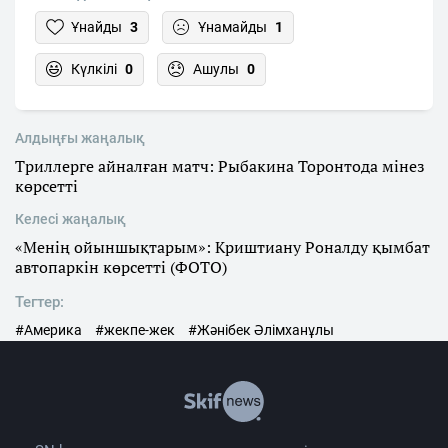
Ұнайды
3
Ұнамайды
1
Күлкілі
0
Ашулы
0
Алдыңғы жаңалық
Триллерге айналған матч: Рыбакина Торонтода мінез
көрсетті
Келесі жаңалық
«Менің ойыншықтарым»: Криштиану Роналду қымбат
автопаркін көрсетті (ФОТО)
Тегтер:
#Америка
#жекпе-жек
#Жәнібек Әлімханұлы