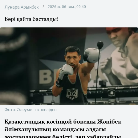
Лунара Арынбек
2026 ж. 06 там., 09:40
Бәрі қайта басталды!
Фото: Әлеуметтік желіден
Қазақстандық кәсіпқой боксшы Жәнібек
Әлімханұлының командасы алдағы
жоспарларымен бөлісті, деп хабарлайды