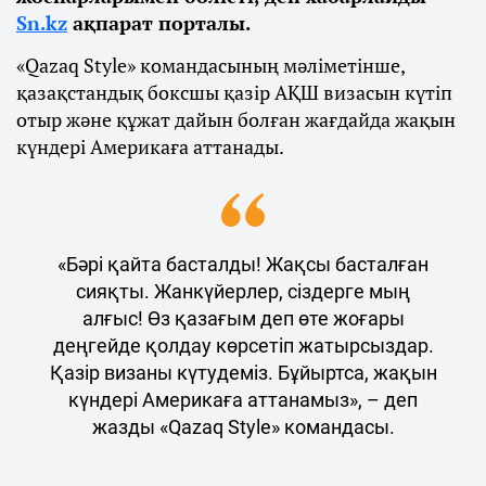
Sn.kz
ақпарат порталы.
«Qazaq Style» командасының мәліметінше,
қазақстандық боксшы қазір АҚШ визасын күтіп
отыр және құжат дайын болған жағдайда жақын
күндері Америкаға аттанады.
«Бәрі қайта басталды! Жақсы басталған
сияқты. Жанкүйерлер, сіздерге мың
алғыс! Өз қазағым деп өте жоғары
деңгейде қолдау көрсетіп жатырсыздар.
Қазір визаны күтудеміз. Бұйыртса, жақын
күндері Америкаға аттанамыз», – деп
жазды «Qazaq Style» командасы.