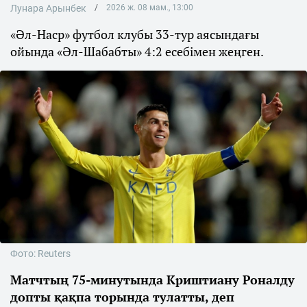
Лунара Арынбек
2026 ж. 08 мам., 13:00
«Әл-Наср» футбол клубы 33-тур аясындағы
ойында «Әл-Шабабты» 4:2 есебімен жеңген.
Фото: Reuters
Матчтың 75-минутында Криштиану Роналду
допты қақпа торында тулатты, деп