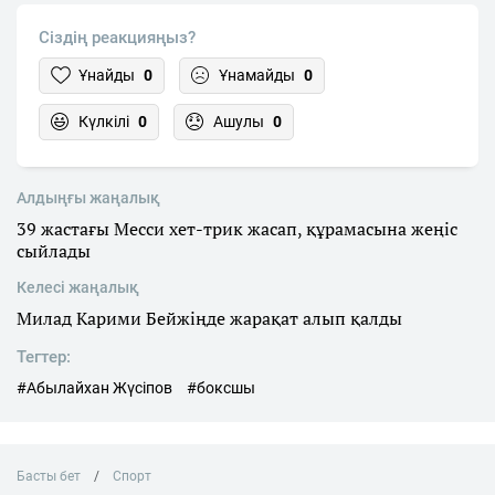
Сіздің реакцияңыз?
Ұнайды
0
Ұнамайды
0
Күлкілі
0
Ашулы
0
Алдыңғы жаңалық
39 жастағы Месси хет-трик жасап, құрамасына жеңіс
сыйлады
Келесі жаңалық
Милад Карими Бейжіңде жарақат алып қалды
Тегтер:
#Абылайхан Жүсіпов
#боксшы
Басты бет
Спорт