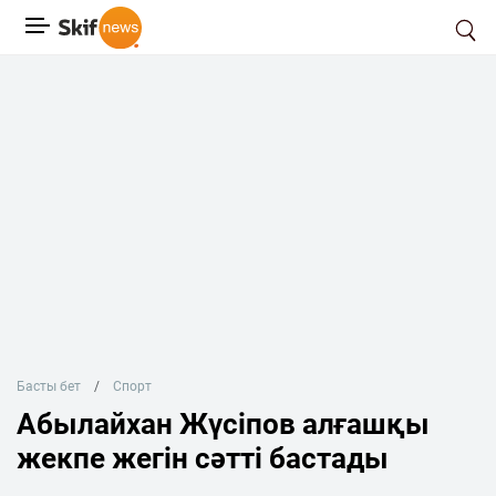
Басты бет
Спорт
Абылайхан Жүсіпов алғашқы
жекпе жегін сәтті бастады