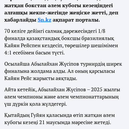
жатқан бокстан әлем кубогы кезеңіндегі
алғашқы жекпе-жегінде жеңіске жетті, деп
хабарлайды
Sn.kz
ақпарат порталы.
70 келіге дейінгі салмақ дәрежесіндегі 1/8
финалда қазақстандық боксшы бразилиялық
Кайян Рейспен кездесіп, төрешілер шешімімен
4:1 есебімен басым түсті.
Осылайша Абылайхан Жүсіпов турнирдің ширек
финалына жолдама алды. Ал оның қарсыласы
Кайян Рейс жарысты аяқтады.
Айта кетейік, Абылайхан Жүсіпов – 2025 жылғы
әлем чемпионы және әлем чемпионаттарының
үш дүркін қола жүлдегері.
Қытайдың Гуйян қаласында өтіп жатқан әлем
кубогы кезеңі 21 маусымда мәресіне жетеді.