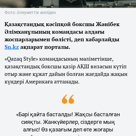
Фото: Әлеуметтік желіден
Қазақстандық кәсіпқой боксшы Жәнібек
Әлімханұлының командасы алдағы
жоспарларымен бөлісті, деп хабарлайды
Sn.kz
ақпарат порталы.
«Qazaq Style» командасының мәліметінше,
қазақстандық боксшы қазір АҚШ визасын күтіп
отыр және құжат дайын болған жағдайда жақын
күндері Америкаға аттанады.
«Бәрі қайта басталды! Жақсы басталған
сияқты. Жанкүйерлер, сіздерге мың
алғыс! Өз қазағым деп өте жоғары