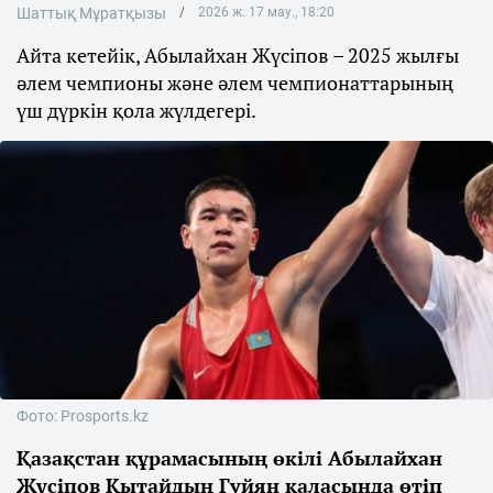
Шаттық Мұратқызы
2026 ж. 17 мау., 18:20
Айта кетейік, Абылайхан Жүсіпов – 2025 жылғы
әлем чемпионы және әлем чемпионаттарының
үш дүркін қола жүлдегері.
Фото: Prosports.kz
Қазақстан құрамасының өкілі Абылайхан
Жүсіпов Қытайдың Гуйян қаласында өтіп