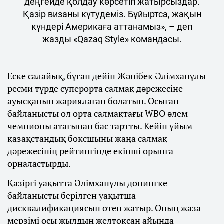
деңгейде қолдау көрсетіп жатырсыздар.
Қазір визаны күтудеміз. Бұйыртса, жақын
күндері Америкаға аттанамыз», – деп
жазды «Qazaq Style» командасы.
Еске салайық, бұған дейін Жәнібек Әлімханұлы
ресми түрде суперорта салмақ дәрежесіне
ауысқанын жариялаған болатын. Осыған
байланысты ол орта салмақтағы WBO әлем
чемпионы атағынан бас тартты. Кейін ұйым
қазақстандық боксшыны жаңа салмақ
дәрежесінің рейтингінде екінші орынға
орналастырды.
Қазіргі уақытта Әлімханұлы допингке
байланысты берілген уақытша
дисквалификациясын өтеп жатыр. Оның жаза
мерзімі осы жылдың желтоқсан айында