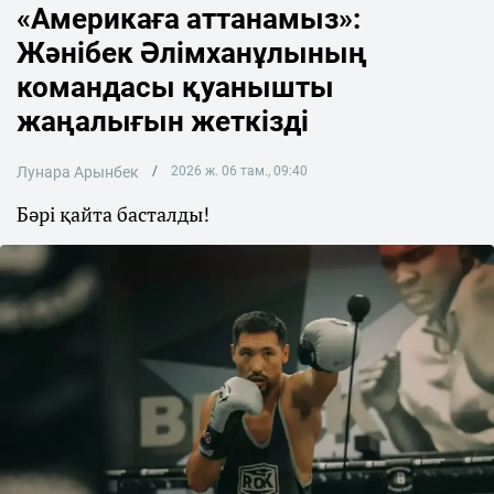
«Америкаға аттанамыз»:
Жәнібек Әлімханұлының
командасы қуанышты
жаңалығын жеткізді
Лунара Арынбек
2026 ж. 06 там., 09:40
Бәрі қайта басталды!