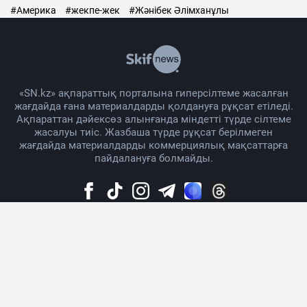
#Америка
#жекпе-жек
#Жәнібек Әлімханұлы
«SN.kz» ақпараттық порталына гиперсілтеме жасалған
жағдайда ғана материалдарды қолдануға рұқсат етіледі.
Ақпараттан дәйексөз алынғанда міндетті түрде сілтеме
жасалуы тиіс. Жазбаша түрде рұқсат берілмеген
жағдайда материалдарды коммерциялық мақсаттарға
пайдалануға болмайды.
Жоба жайында
Материалды қолдану тәртібі
Байланыс
Жарнама