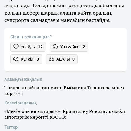
аяқталады. Осыдан кейін қазақстандық былғары
қолғап шебері шаршы алаңға қайта оралып,
суперорта салмақтағы мансабын бастайды.
Сіздің реакцияңыз?
Ұнайды
12
Ұнамайды
2
Күлкілі
0
Ашулы
0
Алдыңғы жаңалық
Триллерге айналған матч: Рыбакина Торонтода мінез
көрсетті
Келесі жаңалық
«Менің ойыншықтарым»: Криштиану Роналду қымбат
автопаркін көрсетті (ФОТО)
Тегтер: