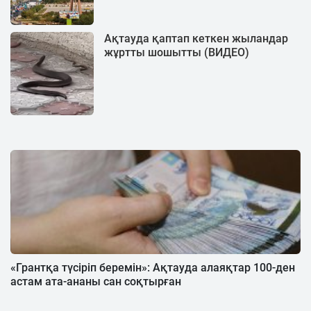
Ақтауда қаптап кеткен жыландар
жұртты шошытты (ВИДЕО)
«Грантқа түсіріп беремін»: Ақтауда алаяқтар 100-ден
астам ата-ананы сан соқтырған