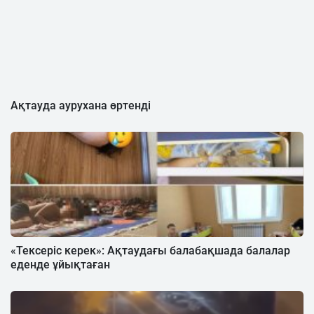
Ақтауда аурухана өртенді
«Тексеріс керек»: Ақтаудағы балабақшада балалар
еденде ұйықтаған