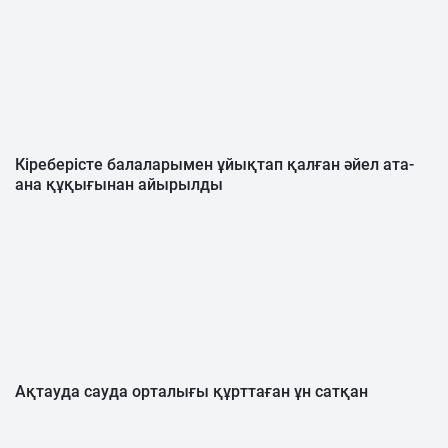
Кіреберісте балаларымен ұйықтап қалған әйел ата-
ана құқығынан айырылды
Ақтауда сауда орталығы құрттаған ұн сатқан