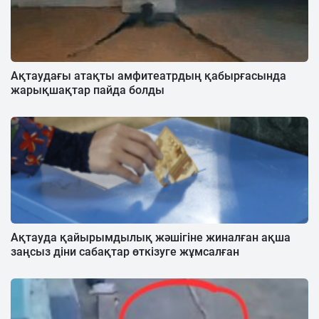
Ақтаудағы атақты амфитеатрдың қабырғасында
жарықшақтар пайда болды
Ақтауда қайырымдылық жәшігіне жиналған ақша
заңсыз діни сабақтар өткізуге жұмсалған