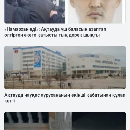
«Намазхан еді»: Ақтауда үш баласын азаптап
өлтірген әкеге қатысты тың дерек шықты
Ақтауда науқас аурухананың екінші қабатынан құлап
кетті