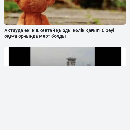
Ақтауда екі кішкентай қызды көлік қағып, біреуі
оқиға орнында мерт болды
Ақтау әуежайынан адамдар эвакуацияланды