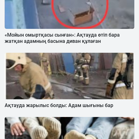
«Мойын омыртқасы сынған»: Ақтауда өтіп бара
жатқан адамның басына диван құлаған
Ақтауда жарылыс болды: Адам шығыны бар