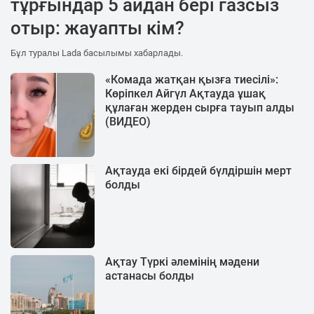
тұрғындар 5 айдан бері газсыз
отыр: жауапты кім?
Бұл туралы Lada басылымы хабарлады.
«Комада жатқан қызға тиесілі»:
Көріпкел Айгүл Ақтауда ұшақ
құлаған жерден сырға тауып алды
(ВИДЕО)
Ақтауда екі бірдей бүлдіршін мерт
болды
Ақтау Түркі әлемінің мәдени
астанасы болды