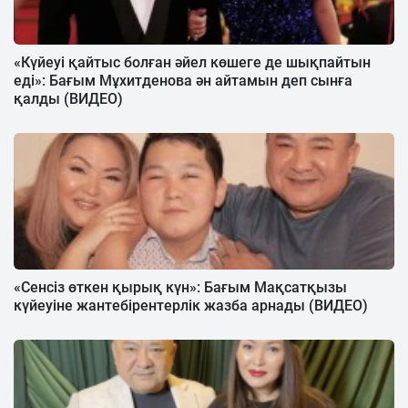
«Күйеуі қайтыс болған әйел көшеге де шықпайтын
еді»: Бағым Мұхитденова ән айтамын деп сынға
қалды (ВИДЕО)
«Сенсіз өткен қырық күн»: Бағым Мақсатқызы
күйеуіне жантебірентерлік жазба арнады (ВИДЕО)