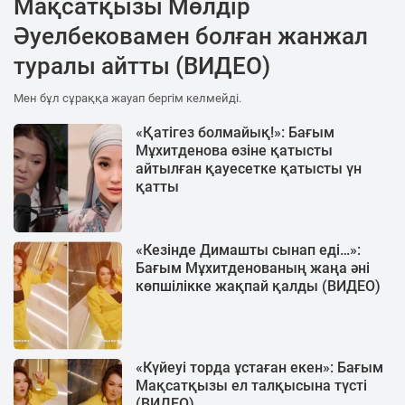
Мақсатқызы Мөлдір
Әуелбековамен болған жанжал
туралы айтты (ВИДЕО)
Мен бұл сұраққа жауап бергім келмейді.
«Қатігез болмайық!»: Бағым
Мұхитденова өзіне қатысты
айтылған қауесетке қатысты үн
қатты
«Кезінде Димашты сынап еді…»:
Бағым Мұхитденованың жаңа әні
көпшілікке жақпай қалды (ВИДЕО)
«Күйеуі торда ұстаған екен»: Бағым
Мақсатқызы ел талқысына түсті
(ВИДЕО)