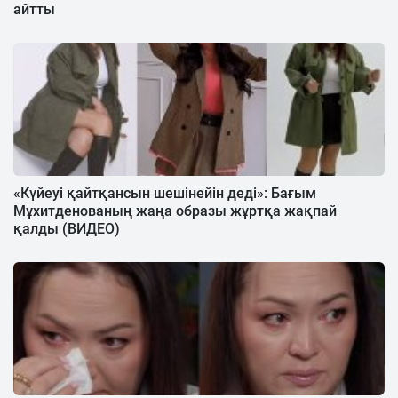
айтты
«Күйеуі қайтқансын шешінейін деді»: Бағым
Мұхитденованың жаңа образы жұртқа жақпай
қалды (ВИДЕО)