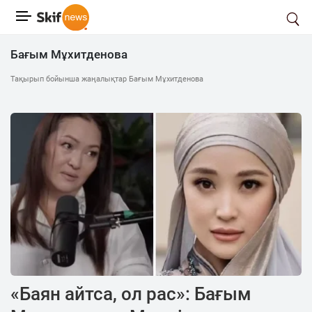
Бағым Мұхитденова
Тақырып бойынша жаңалықтар Бағым Мұхитденова
«Баян айтса, ол рас»: Бағым