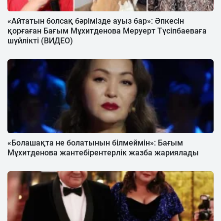
«Айтатын болсақ бәрімізде ауыз бар»: Әпкесін
қорғаған Бағым Мұхитденова Меруерт Түсіпбаеваға
шүйлікті (ВИДЕО)
«Болашақта не болатынын білмеймін»: Бағым
Мұхитденова жантебірентерлік жазба жариялады