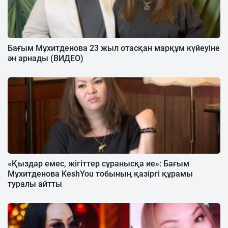
Бағым Мұхитденова 23 жыл отасқан марқұм күйеуіне
ән арнады (ВИДЕО)
«Қыздар емес, жігіттер сұранысқа ие»: Бағым
Мұхитденова KeshYou тобының қазіргі құрамы
туралы айтты