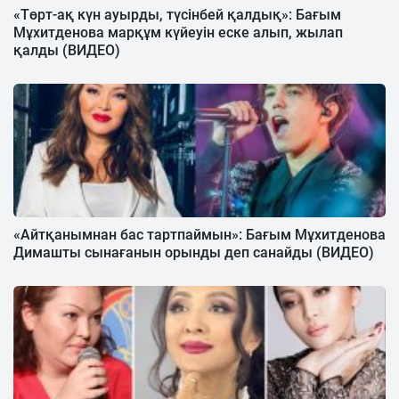
«Төрт-ақ күн ауырды, түсінбей қалдық»: Бағым
Мұхитденова марқұм күйеуін еске алып, жылап
қалды (ВИДЕО)
«Айтқанымнан бас тартпаймын»: Бағым Мұхитденова
Димашты сынағанын орынды деп санайды (ВИДЕО)