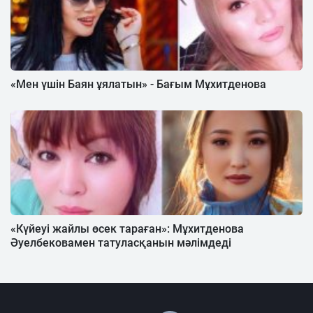
«Мен үшін Баян ұялатын» - Бағым Мұхитденова
«Күйеуі жайлы өсек тараған»: Мұхитденова
Әуелбековамен татуласқанын мәлімдеді