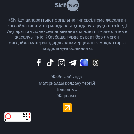
«SN.kz» ақпараттық порталына гиперсілтеме жасалған
жағдайда ғана материалдарды қолдануға рұқсат етіледі.
Ақпараттан дәйексөз алынғанда міндетті түрде сілтеме
жасалуы тиіс. Жазбаша түрде рұқсат берілмеген
жағдайда материалдарды коммерциялық мақсаттарға
пайдалануға болмайды.
Жоба жайында
Материалды қолдану тәртібі
Байланыс
Жарнама