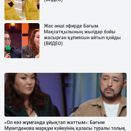
Жас әнші эфирде Бағым
Мақсатқызының жылдар бойы
жасырған құпиясын айтып қойды
(ВИДЕО)
«Ол көз жұмғанда ұйықтап жаттым»: Бағым
Мұхитденова марқұм күйеуінің қазасы туралы толық