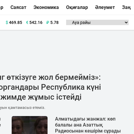
ар
Саясат
Экономика
Оқиғалар
Әлеумет
Заң
$
469.85
€
542.16
₽
5.78
г өткізуге жол бермейміз»:
органдары Республика күні
ежимде жұмыс істейді
луын қамтамасыз етеміз.
н
Алматыдағы жанжал: көп
е
балалы ана Азаттық
Радиосынан кешірім сұрады