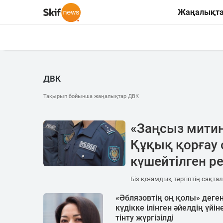
Жаңалықт
ДВК
Тақырып бойынша жаңалықтар ДВК
«Заңсыз митин
Құқық қорғау 
күшейтілген р
Біз қоғамдық тәртіптің сақта
«Әблязовтің оң қолы» деге
күдікке ілінген әйелдің үйін
тінту жүргізілді