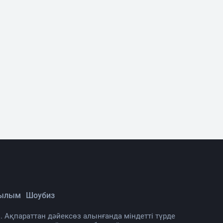
Ғылым
Шоубиз
. Ақпараттан дәйексөз алынғанда міндетті түрде