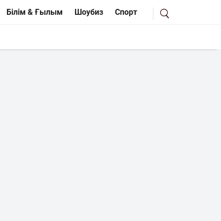
Білім & Ғылым
Шоубиз
Спорт