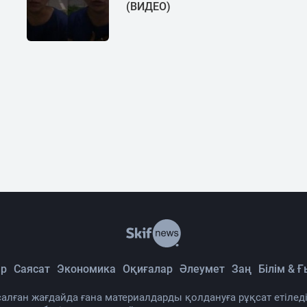
(ВИДЕО)
р
Саясат
Экономика
Оқиғалар
Әлеумет
Заң
Білім & 
алған жағдайда ғана материалдарды қолдануға рұқсат етіледі