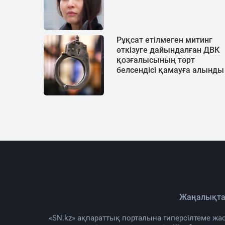
Рұқсат етілмеген митинг
өткізуге дайындалған ДВК
қозғалысының төрт
белсендісі қамауға алынды
Жаңалықта
«SN.kz» ақпараттық порталына гиперсілтеме жас