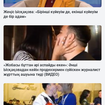
Жеңіс Ысқақова: «Бірінші күйеуім де, екінші күйеуім
де бір адам»
«Жобасы бұттан әрі аспайды екен»: Әнші
Ысқақовадан кейін продюсермен сүйіскен журналист
жұрттың ашуына тиді (ВИДЕО)