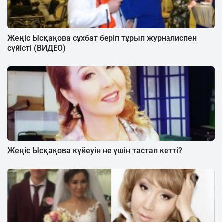
Жеңіс Ысқақова сұxбат беріп тұрып журналиспен
сүйісті (ВИДЕО)
Жеңіс Ысқақова күйеуін не үшін тастап кетті?