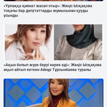
«Ұрпаққа қиянат жасап отыр»: Жеңіс Ысқақова
тоқалы бар депутаттарды жұмысынан қууды
ұсынды
«Ақын болып жүре беруі керек еді»: Жеңіс Ысқақова
ақыл айтып кеткен Айнұр Тұрсынбаева туралы