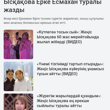
Ысқақова Ерке Есмахан туралы
жазды
Өнер иесі Еркемен бірге түскен суретін жариялап, оның сұлулығы
мен аналық болмысын ерекше атап өтті.
«Күтпеген тосын сый»: Жеңіс
Ысқақова 60 жас мерейтойында
жылап жіберді (ВИДЕО)
«Үнемі тізгінімді тартып отырады»:
Жеңіс Ысқақова күйеуінің ұнамсыз
тұсын айтты (ВИДЕО)
«Жүрегім жарылардай қуандым»:
Жеңіс Ысқақова ең ерекше
сыйлығы туралы айтты