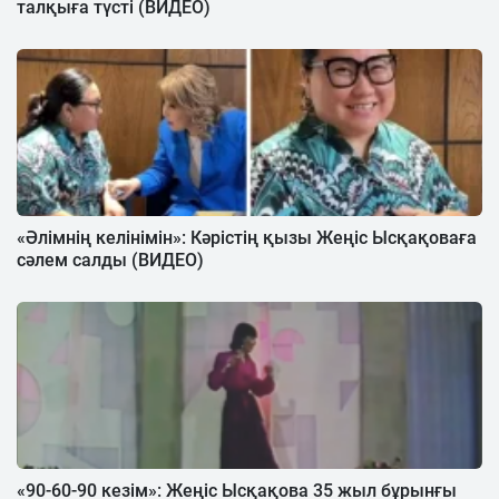
талқыға түсті (ВИДЕО)
«Әлімнің келінімін»: Кәрістің қызы Жеңіс Ысқақоваға
сәлем салды (ВИДЕО)
«90-60-90 кезім»: Жеңіс Ысқақова 35 жыл бұрынғы