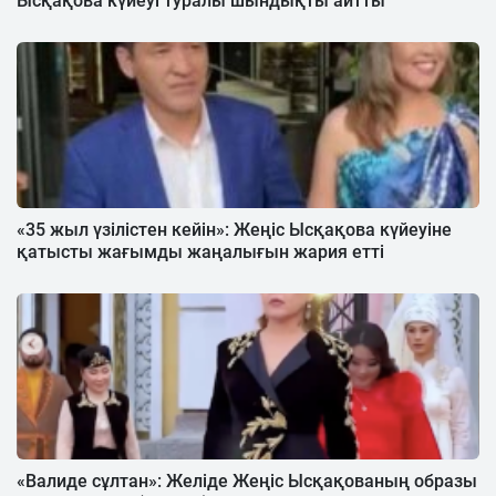
Ысқақова күйеуі туралы шындықты айтты
«35 жыл үзілістен кейін»: Жеңіс Ысқақова күйеуіне
қатысты жағымды жаңалығын жария етті
«Валиде сұлтан»: Желіде Жеңіс Ысқақованың образы