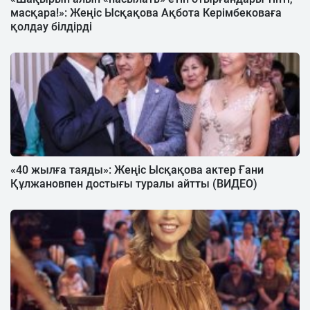
масқара!»: Жеңіс Ысқақова Ақбота Керімбековаға
қолдау білдірді
«40 жылға таяды»: Жеңіс Ысқақова актер Ғани
Құлжановпен достығы туралы айтты (ВИДЕО)