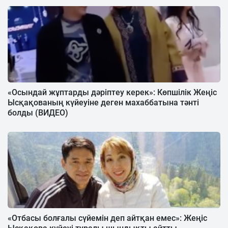
«Осындай жұптарды дәріптеу керек»: Көпшілік Жеңіс
Ысқақованың күйеуіне деген махаббатына тәнті
болды (ВИДЕО)
«Отбасы болғалы сүйемін деп айтқан емес»: Жеңіс