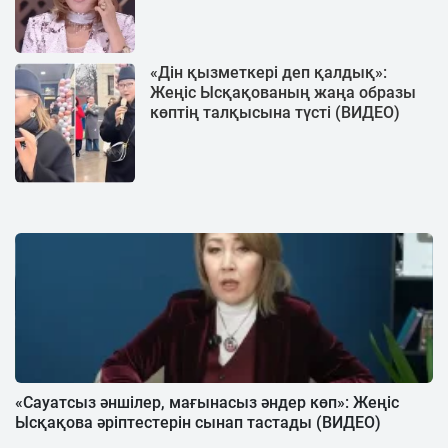
«Дін қызметкері деп қалдық»:
Жеңіс Ысқақованың жаңа образы
көптің талқысына түсті (ВИДЕО)
«Сауатсыз әншілер, мағынасыз әндер көп»: Жеңіс
Ысқақова әріптестерін сынап тастады (ВИДЕО)