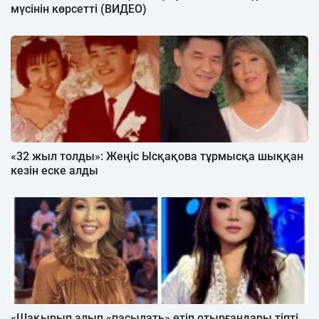
мүсінін көрсетті (ВИДЕО)
«32 жыл толды»: Жеңіс Ысқақова тұрмысқа шыққан
кезін еске алды
«Шақырып алып «пасылать» етіп отырғандары тіпті,