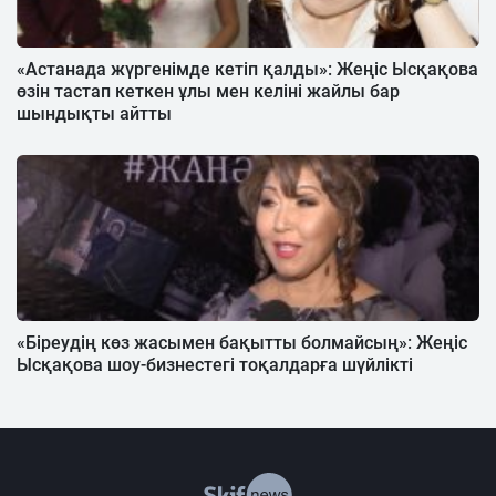
«Астанада жүргенімде кетіп қалды»: Жеңіс Ысқақова
өзін тастап кеткен ұлы мен келіні жайлы бар
шындықты айтты
«Біреудің көз жасымен бақытты болмайсың»: Жеңіс
Ысқақова шоу-бизнестегі тоқалдарға шүйлікті