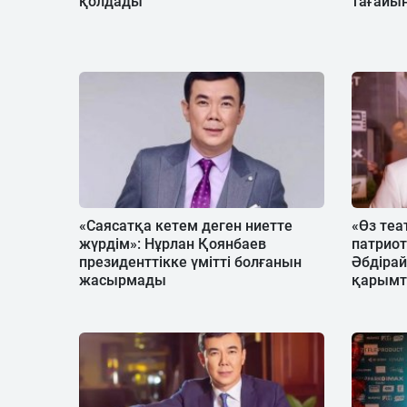
қолдады
тағайы
«Саясатқа кетем деген ниетте
«Өз теа
жүрдім»: Нұрлан Қоянбаев
патриот
президенттікке үмітті болғанын
Әбдіра
жасырмады
қарымт