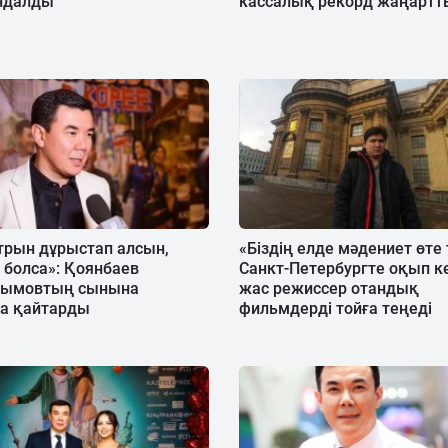
ндалды
кассалық рекорд жаңартт
трын дұрыстап алсын,
«Біздің елде мәдениет өте
 болса»: Қоянбаев
Санкт-Петербургте оқып к
йымовтың сынына
жас режиссер отандық
а қайтарды
фильмдерді тойға теңеді