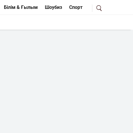
Білім & Ғылым
Шоубиз
Спорт