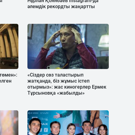
ы
Нұрлан Қоянбаев Instagram-да
әлемдік рекордты жаңартты
 төмен»:
«Сіздер сөз таластырып
елген
жатқанда, біз жұмыс істеп
отырмыз»: жас киногерлер Ермек
Тұрсыновқа «жабылды»