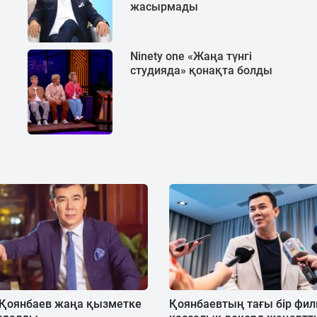
жасырмады
Ninety one «Жаңа түнгі
студияда» қонақта болды
 Қоянбаев жаңа қызметке
Қоянбаевтың тағы бір фил