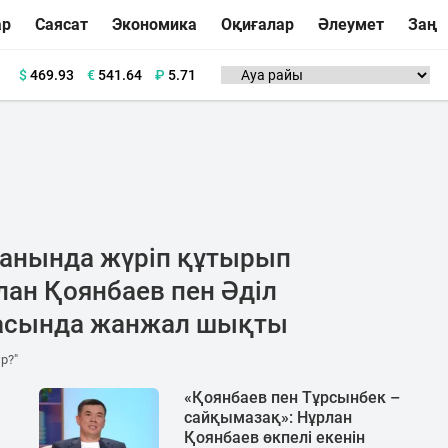
ар
Саясат
Экономика
Оқиғалар
Әлеумет
Заң
$
469.93
€
541.64
₽
5.71
анында жүріп құтырып
рлан Қоянбаев пен Әділ
расында жанжал шықты
р?"
«Қоянбаев пен Тұрсынбек –
сайқымазақ»: Нұрлан
Қоянбаев өкпелі екенін