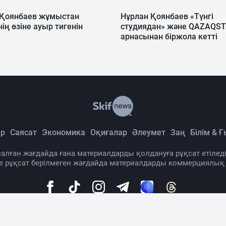
 Қоянбаев жұмыстан
Нұрлан Қоянбаев «Түнгі
нің өзіне ауыр тигенін
студиядан» және QAZAQS
арнасынан біржола кетті
р
Саясат
Экономика
Оқиғалар
Әлеумет
Заң
Білім & 
алған жағдайда ғана материалдарды қолдануға рұқсат етіледі
де рұқсат берілмеген жағдайда материалдарды коммерциялық
а жайында
Материалды қолдану тәртібі
Байланыс
Жар