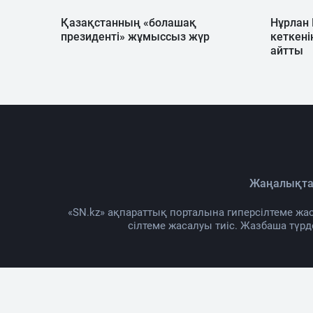
Қазақстанның «болашақ
Нұрлан
президенті» жұмыссыз жүр
кеткені
айтты
Жаңалықта
«SN.kz» ақпараттық порталына гиперсілтеме жас
сілтеме жасалуы тиіс. Жазбаша түр
Жоб