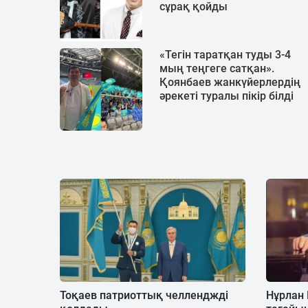
сұрақ қойды
«Тегін таратқан туды 3-4
мың теңгеге сатқан».
Қоянбаев жанкүйерлердің
әрекеті туралы пікір білді
Тоқаев патриоттық челленджді
Нұрлан