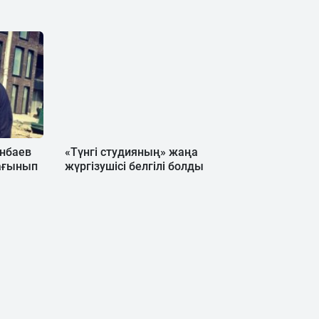
янбаев
«Түнгі студияның» жаңа
ағынып
жүргізушісі белгілі болды