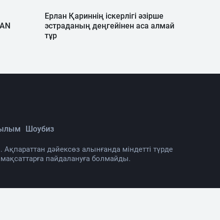
Ерлан Қариннің іскерлігі әзірше
TAN
эстраданың деңгейінен аса алмай
тұр
Ғылым
Шоубиз
. Ақпараттан дәйексөз алынғанда міндетті түрде
 мақсаттарға пайдалануға болмайды.
нама