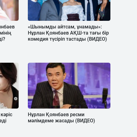
янбаев
«Шынымды айтсам, ұнамады»:
мінің
Нұрлан Қоянбаев АҚШ-та тағы бір
і?
комедия түсіріп тастады (ВИДЕО)
кәріс
Нұрлан Қоянбаев ресми
еді
мәлімдеме жасады (ВИДЕО)