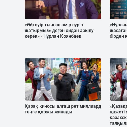
«Әйтеуір тыныш өмір сүріп
«Нұрла
жатырмыз» деген ойдан арылу
жасаған
керек» - Нұрлан Қоянбаев
бірден 
Қазақ киносы алғаш рет миллиард
«Қазақт
теңге қаржы жинады
қажеті 
казахск
талқыл