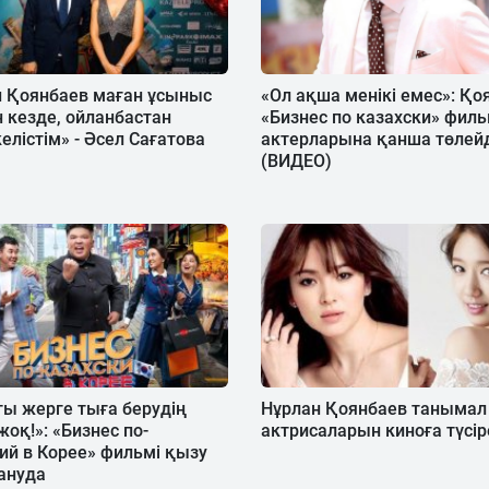
н Қоянбаев маған ұсыныс
«Ол ақша менікі емес»: Қо
 кезде, ойланбастан
«Бизнес по казахски» филь
келістім» - Әсел Сағатова
актерларына қанша төлейд
(ВИДЕО)
ы жерге тыға берудің
Нұрлан Қоянбаев танымал 
жоқ!»: «Бизнес по-
актрисаларын киноға түсір
ий в Корее» фильмі қызу
ануда