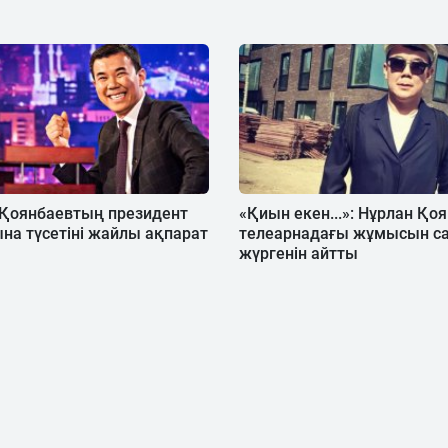
 Қоянбаевтың президент
«Қиын екен...»: Нұрлан Қо
на түсетіні жайлы ақпарат
телеарнадағы жұмысын с
жүргенін айтты