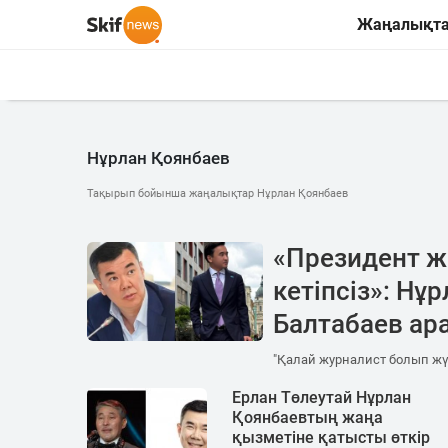
Жаңалықт
Нұрлан Қоянбаев
Тақырып бойынша жаңалықтар Нұрлан Қоянбаев
«Президент ж
кетіпсіз»: Нұ
Балтабаев а
"Қалай журналист болып жү
Ерлан Төлеутай Нұрлан
Қоянбаевтың жаңа
қызметіне қатысты өткір