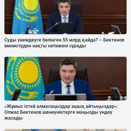
Суды үнемдеуге бөлінген 55 млрд қайда? – Бектенов
министрден нақты нәтижені сұрады
«Жұмыс істей алмасаңыздар ашық айтыңыздар»:
Олжас Бектенов шенеуніктерге маңызды үндеу
жасады