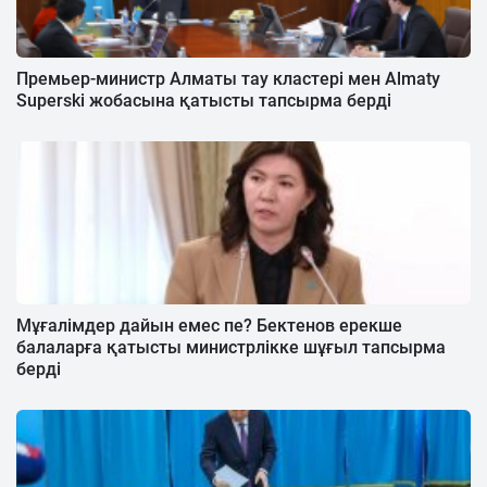
Премьер-министр Алматы тау кластері мен Almaty
Superski жобасына қатысты тапсырма берді
Мұғалімдер дайын емес пе? Бектенов ерекше
балаларға қатысты министрлікке шұғыл тапсырма
берді