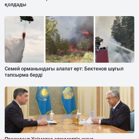
қолдады
Семей орманындағы алапат өрт: Бектенов шұғыл
тапсырма берді