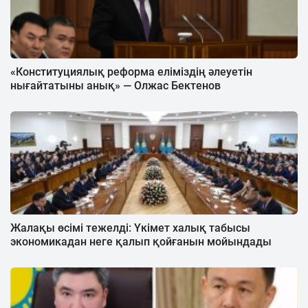
«Конституциялық реформа еліміздің әлеуетін
нығайтатыны анық» — Олжас Бектенов
Жалақы өсімі тежелді: Үкімет халық табысы
экономикадан неге қалып қойғанын мойындады