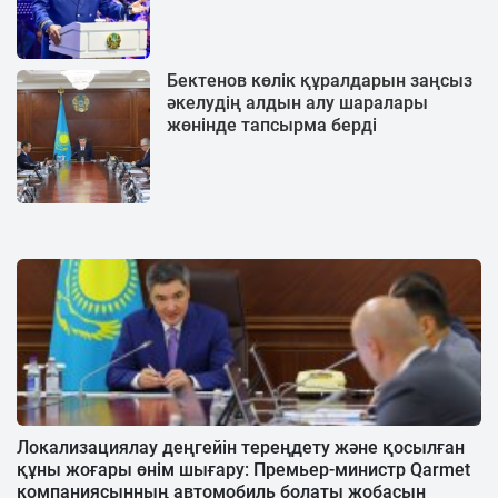
Бектенов көлік құралдарын заңсыз
әкелудің алдын алу шаралары
жөнінде тапсырма берді
Локализациялау деңгейін тереңдету және қосылған
құны жоғары өнім шығару: Премьер-министр Qarmet
компаниясынның автомобиль болаты жобасын