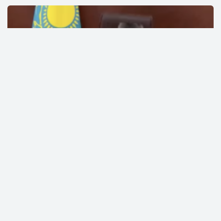
Үкіметтегі күтпеген жағдай: Бектенов телефон
қоңырауынан кейін залдан шығып кетті (ВИДЕО)
Инвестиция тарту: Қасым-Жомарт Тоқаев Премьер-
министрге нақты тапсырма берді