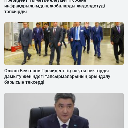
Президент Үкіметке әлеуметтік және
инфрақұрылымдық жобаларды жеделдетуді
тапсырды
Олжас Бектенов Президенттің нақты секторды
дамыту жөніндегі тапсырмаларының орындалу
барысын тексерді