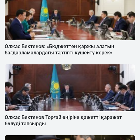
Олжас Бектенов: «Бюджеттен қаржы алатын
бағдарламалардағы тәртіпті күшейту керек»
Олжас Бектенов Торғай өңіріне қажетті қаражат
бөлуді тапсырды