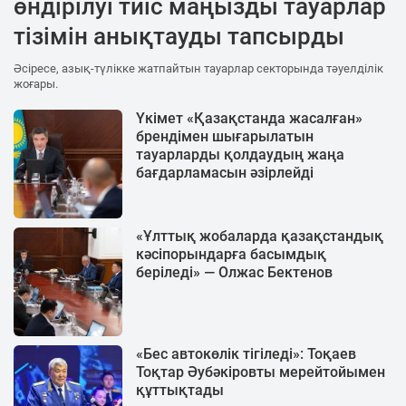
өндірілуі тиіс маңызды тауарлар
тізімін анықтауды тапсырды
Әсіресе, азық-түлікке жатпайтын тауарлар секторында тәуелділік
жоғары.
Үкімет «Қазақстанда жасалған»
брендімен шығарылатын
тауарларды қолдаудың жаңа
бағдарламасын әзірлейді
«Ұлттық жобаларда қазақстандық
кәсіпорындарға басымдық
беріледі» — Олжас Бектенов
«Бес автокөлік тігіледі»: Тоқаев
Тоқтар Әубәкіровты мерейтойымен
құттықтады