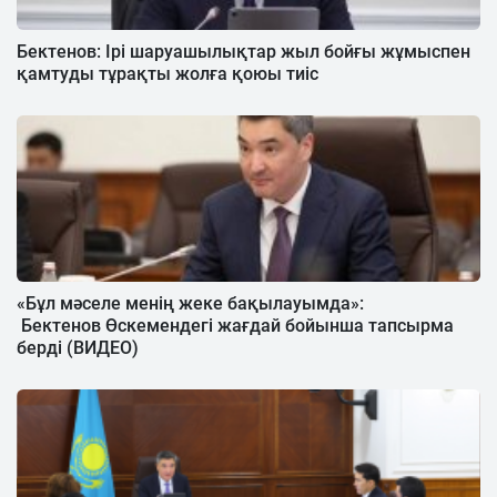
Бектенов: Ірі шаруашылықтар жыл бойғы жұмыспен
қамтуды тұрақты жолға қоюы тиіс
«Бұл мәселе менің жеке бақылауымда»:​​​​​​​
Бектенов Өскемендегі жағдай бойынша тапсырма
берді (ВИДЕО)