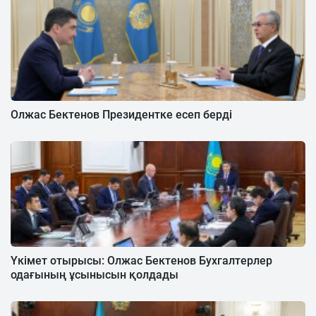
Олжас Бектенов Президентке есеп берді
Үкімет отырысы: Олжас Бектенов Бухгалтерлер
одағының ұсынысын қолдады