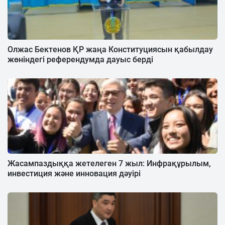
Олжас Бектенов ҚР жаңа Конституциясын қабылдау
жөніндегі референдумда дауыс берді
Жасампаздыққа жетелеген 7 жыл: Инфрақұрылым,
инвестиция және инновация дәуірі