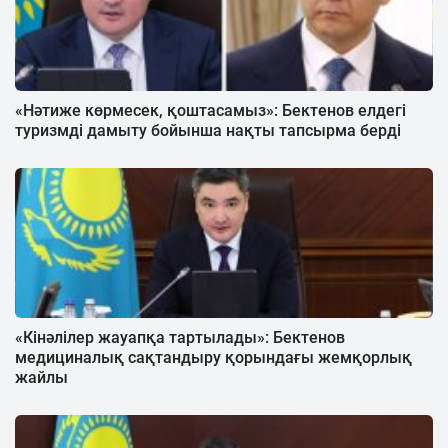
«Нәтиже көрмесек, қоштасамыз»: Бектенов елдегі
туризмді дамыту бойынша нақты тапсырма берді
«Кінәлілер жауапқа тартылады»: Бектенов
медициналық сақтандыру қорындағы жемқорлық
жайлы