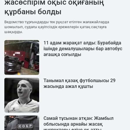
жасөспірім оқыс оқиғаның
құрбаны болды
Ведомство тұрғындарды тек рұқсат етілген жағажайларда
шомылып, судағы қауіпсіздік ережелерін қатаң сақтауға
шақырды.
11 адам жарақат алды: Бурабайда
ішінде демалушылары бар автобус
ағашқа соғылды
Танымал қазақ футболшысы 29
жасында ажал құшты
Самай тұсынан атқан: Жамбыл
облысында арнайы жасақ
инспекторы өзіне оқ атты