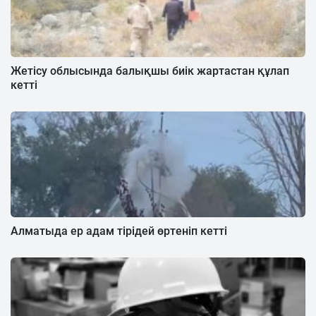
Жетісу облысында балықшы биік жартастан құлап
кетті
Алматыда ер адам тірідей өртеніп кетті