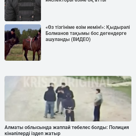
«Өз тізгініме өзім иемін!»: Қыдырәлі
Болманов тақымы бос дегендерге
ашуланды (ВИДЕО)
Алматы облысында жаппай төбелес болды: Полиция
кінәлілерді іздеп жатыр