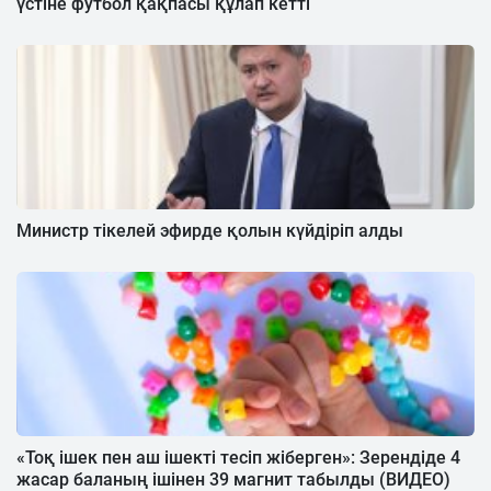
үстіне футбол қақпасы құлап кетті
Министр тікелей эфирде қолын күйдіріп алды
«Тоқ ішек пен аш ішекті тесіп жіберген»: Зерендіде 4
жасар баланың ішінен 39 магнит табылды (ВИДЕО)