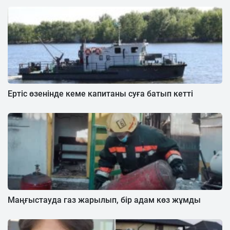
Ертіс өзенінде кеме капитаны суға батып кетті
Маңғыстауда газ жарылып, бір адам көз жұмды