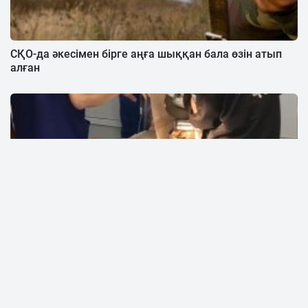
СҚО-да әкесімен бірге аңға шыққан бала өзін атып
алған
Шымкентте 3 жасар баланың қолы еттартқышта
қысылып қалған