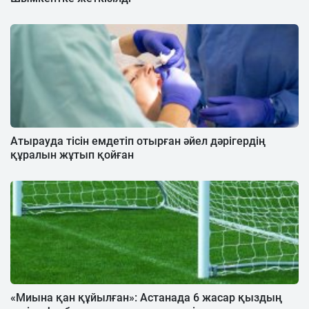
Атырауда тісін емдетіп отырған әйел дәрігердің
құралын жұтып қойған
«Миына қан құйылған»: Астанада 6 жасар қыздың