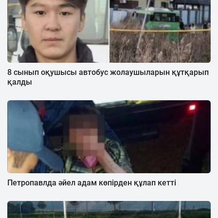
8 сынып оқушысы автобус жолаушыларын құтқарып
қалды
Петропавлда әйел адам көпірден құлап кетті