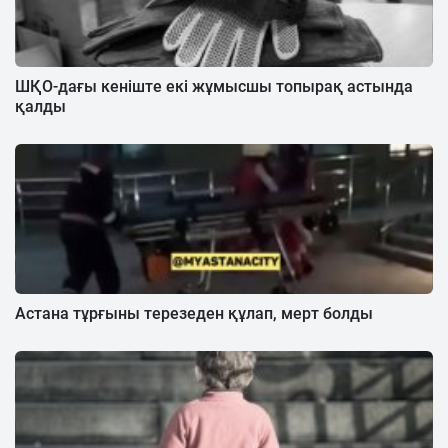
ШҚО-дағы кеніште екі жұмысшы топырақ астында
қалды
Астана тұрғыны терезеден құлап, мерт болды