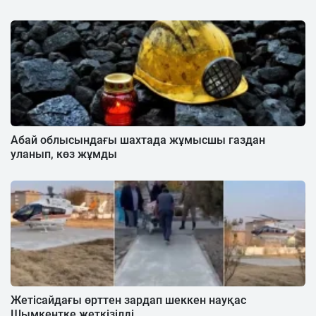
Абай облысындағы шахтада жұмысшы газдан
уланып, көз жұмды
Жетісайдағы өрттен зардап шеккен науқас
Шымкентке жеткізілді