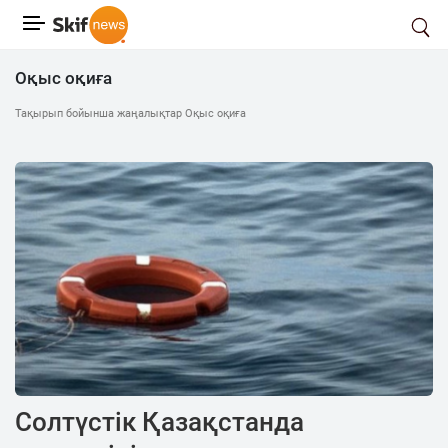
Оқыс оқиға
Тақырып бойынша жаңалықтар Оқыс оқиға
Солтүстік Қазақстанда