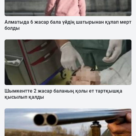
Алматыда 6 жасар бала үйдің шатырынан құлап мерт
болды
Шымкентте 2 жасар баланың қолы ет тартқышқа
қысылып қалды