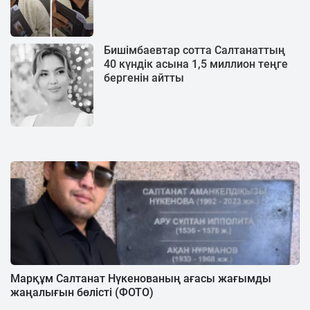
Бишімбаевтар сотта Салтанаттың
40 күндік асына 1,5 миллион теңге
бергенін айтты
Марқұм Салтанат Нүкенованың ағасы жағымды
жаңалығын бөлісті (ФОТО)