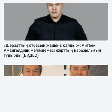
«Шерзаттың отбасын жайына қалдыр»: Айтбек
Амангелдінің мәлімдемесі жұрттың наразылығын
тудырды (ВИДЕО)
«Бишімбаев шындықты айтты»: Арманжан Байтасов