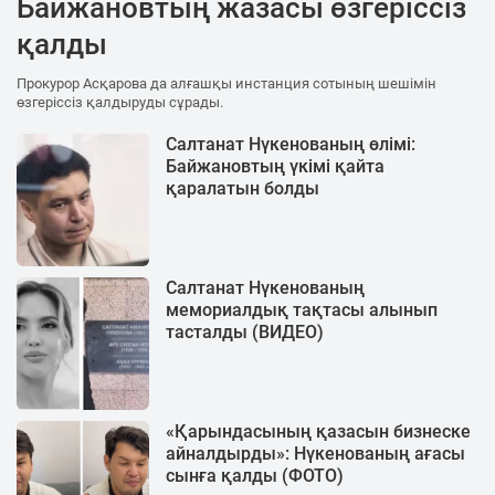
Байжановтың жазасы өзгеріссіз
қалды
Прокурор Асқарова да алғашқы инстанция сотының шешімін
өзгеріссіз қалдыруды сұрады.
Салтанат Нүкенованың өлімі:
Байжановтың үкімі қайта
қаралатын болды
Салтанат Нүкенованың
мемориалдық тақтасы алынып
тасталды (ВИДЕО)
«Қарындасының қазасын бизнеске
айналдырды»: Нүкенованың ағасы
сынға қалды (ФОТО)