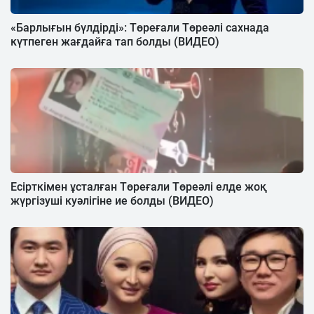
«Барлығын бүлдірді»: Төреғали Төреәлі сахнада
күтпеген жағдайға тап болды (ВИДЕО)
Есірткімен ұсталған Төреғали Төреәлі елде жоқ
жүргізуші куәлігіне ие болды (ВИДЕО)