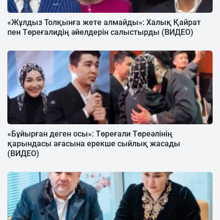
«Жұлдыз Толқынға жете алмайды»: Халық Қайрат
пен Төреғалидің әйелдерін салыстырды (ВИДЕО)
«Бұйырған деген осы»: Төреғали Төреәлінің
қарындасы ағасына ерекше сыйлық жасады
(ВИДЕО)