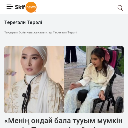
Төреғали Төрәлі
Тақырып бойынша жаңалықтар Төреғали Төрәлі
«Менің ондай бала тууым мүмкін