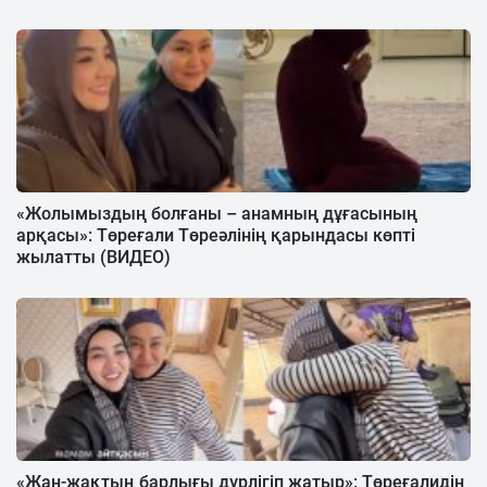
«Жолымыздың болғаны – анамның дұғасының
арқасы»: Төреғали Төреәлінің қарындасы көпті
жылатты (ВИДЕО)
«Жан-жақтың барлығы дүрлігіп жатыр»: Төреғалидің