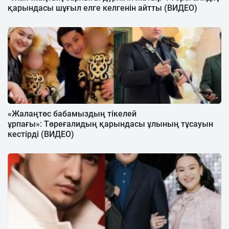
қарындасы шұғыл елге келгенін айтты (ВИДЕО)
«Жалаңтөс бабамыздың тікелей
ұрпағы»: Төреғалидың қарындасы ұлының тұсауын
кестірді (ВИДЕО)