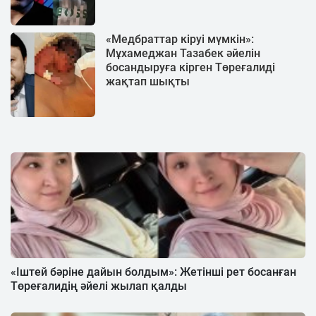
«Медбраттар кіруі мүмкін»:
Мұхамеджан Тазабек әйелін
босандыруға кірген Төреғалиді
жақтап шықты
«Іштей бәріне дайын болдым»: Жетінші рет босанған
Төреғалидің әйелі жылап қалды