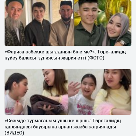
«Фариза өзбекке шыққанын біле ме?»: Төреғалидің
күйеу баласы құпиясын жария етті (ФОТО)
«Сөзімде тұрмағаным үшін кешірші»: Төреғалидің
қарындасы бауырына арнап жазба жариялады
(ВИДЕО)