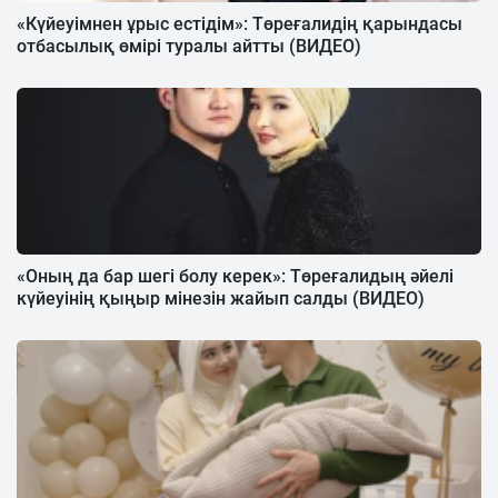
«Күйеуімнен ұрыс естідім»: Төреғалидің қарындасы
отбасылық өмірі туралы айтты (ВИДЕО)
«Оның да бар шегі болу керек»: Төреғалидың әйелі
күйеуінің қыңыр мінезін жайып салды (ВИДЕО)