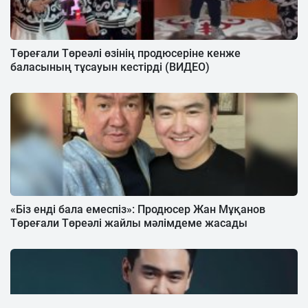
Төреғали Төреәлі өзінің продюсеріне кенже
баласының тұсауын кестірді (ВИДЕО)
«Біз енді бала емеспіз»: Продюсер Жан Мұқанов
Төреғали Төреәлі жайлы мәлімдеме жасады