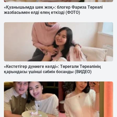
«Қуанышымда шек жоқ»: блогер Фариза Төреәлі
жазбасымен елді елең еткізді (ФОТО)
«Кестетігер дүниеге келді»: Төреғали Төреәлінің
қарындасы үшінші сәбиін босанды (ВИДЕО)