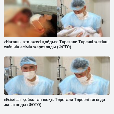
«Нағашы ата-әжесі қойды»: Төреғали Төреәлі жетінші
сәбиінің есімін жариялады (ФОТО)
«Есімі әлі қойылған жоқ»: Төреғали Төреәлі тағы да
әке атанды (ФОТО)