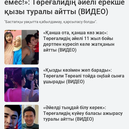
емес!»: Төреғалидің әйелі ерекше
қызы туралы айтты (ВИДЕО)
"Бастапқы уақытта қабылдамау, қарсыласу болды".
«Қанша ота, қанша көз жас»:
Төреғалидің әйелі 11 жыл бойы
дертпен күресіп келе жатқанын
айтты (ВИДЕО)
«Қызды көзімен жеп барады»:
Төреғали Төреәлі тойда оңбай сынға
ұшырады (ВИДЕО)
«Әйелді тыңдай білу керек»:
Төреғалидің күйеу баласы ажырасу
туралы айтты (ВИДЕО)