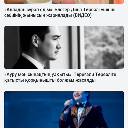
«Алладан сұрап едім»: Блогер Дина Төреәлі үшінші
сәбиінің жынысын жариялады (ВИДЕО)
«Ауру мен сынақтың уақыты»: Төреғали Төреәліге
қатысты қорқынышты болжам жасалды