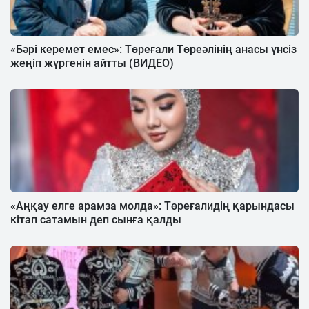
«Бәрі керемет емес»: Төреғали Төреәлінің анасы үнсіз
жеңіп жүргенін айтты (ВИДЕО)
«Аңқау елге арамза молда»: Төреғалидің қарындасы
кітап сатамын деп сынға қалды