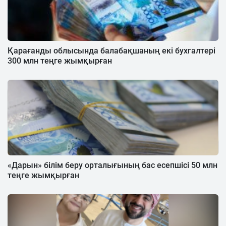
Қарағанды облысында балабақшаның екі бухгалтері
300 млн теңге жымқырған
«Дарын» білім беру орталығының бас есепшісі 50 млн
теңге жымқырған