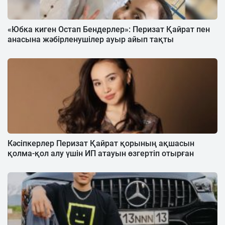
«Юбка киген Остап Бендерлер»: Перизат Қайрат пен
анасына жәбірленушілер ауыр айып тақты
Кәсіпкерлер Перизат Қайрат қорының ақшасын
қолма-қол алу үшін ИП атауын өзгертіп отырған