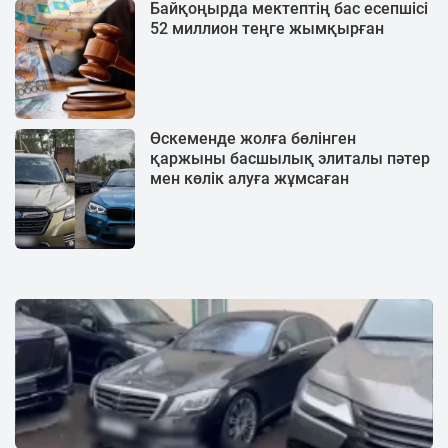
Байқоңырда мектептің бас есепшісі
52 миллион теңге жымқырған
Өскеменде жолға бөлінген
қаржыны басшылық элиталы пәтер
мен көлік алуға жұмсаған