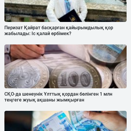
Перизат Қайрат басқарған қайырымдылық қор
жабылады: Іс қалай өрбімек?
СҚО-да шенеунік Ұлттық қордан бөлінген 1 млн
теңгеге жуық ақшаны жымқырған