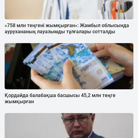
«758 млн теңгені жымқырған»: Жамбыл облысында
аурухананың лауазымды тұлғалары сотталды
Қордайда балабақша басшысы 45,2 млн теңге
жымқырған