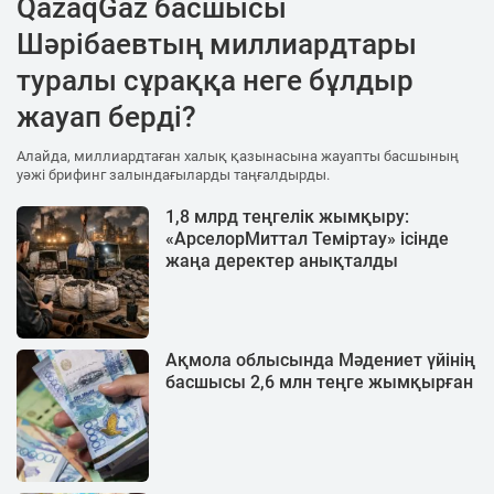
QazaqGaz басшысы
Шәрібаевтың миллиардтары
туралы сұраққа неге бұлдыр
жауап берді?
Алайда, миллиардтаған халық қазынасына жауапты басшының
уәжі брифинг залындағыларды таңғалдырды.
1,8 млрд теңгелік жымқыру:
«АрселорМиттал Теміртау» ісінде
жаңа деректер анықталды
Ақмола облысында Мәдениет үйінің
басшысы 2,6 млн теңге жымқырған