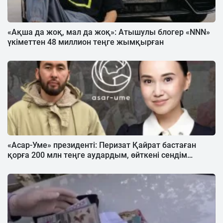
«Ақша да жоқ, мал да жоқ»: Атышулы блогер «NNN»
үкіметтен 48 миллион теңге жымқырған
«Асар-Уме» президенті: Перизат Қайрат бастаған
қорға 200 млн теңге аудардым, өйткені сендім…