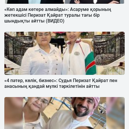
«Көп адам көтере алмайды»: Асаруме қорының
жетекшісі Перизат Қайрат туралы тағы бір
шындықты айтты (ВИДЕО)
«4 пәтер, көлік, бизнес»: Судья Перизат Қайрат пен
анасының қандай мүлкі тәркілетінін айтты