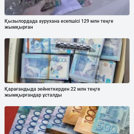
Қызылордада аурухана есепшісі 129 млн теңге
жымқырған
Қарағандыда зейнеткерден 22 млн теңге
жымқырғандар ұсталды