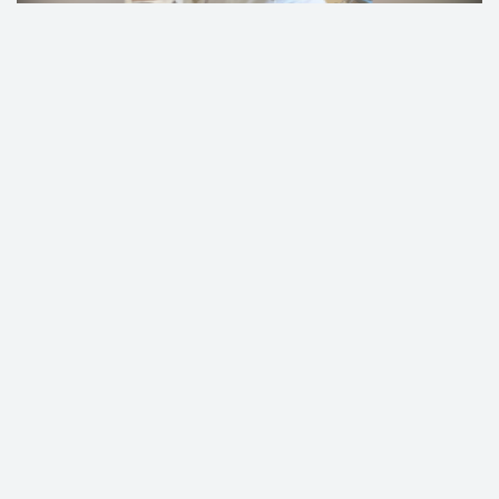
Перизат Қайраттың анасы да қылмыстық іске
қатысы бар күдікті деп танылды
«22 миллион жымқырды»: Перизат Қайратқа тағы бір
айып тағылды