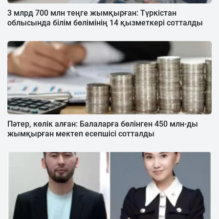
3 млрд 700 млн теңге жымқырған: Түркістан
облысында білім бөлімінің 14 қызметкері сотталды
Пәтер, көлік алған: Балаларға бөлінген 450 млн-ды
жымқырған мектеп есепшісі сотталды