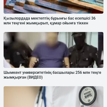
Қызылордада мектептің бұрынғы бас есепшісі 36
млн теңгені жымқырып, құмар ойынға тіккен
Шымкент университетінің басшылары 256 млн теңге
жымқырған (ВИДЕО)