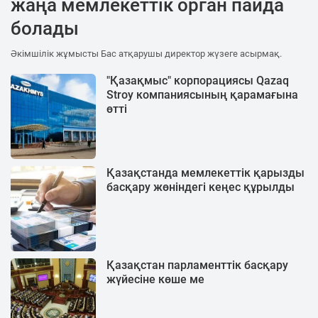
жаңа мемлекеттік орган пайда
болады
Әкімшілік жұмысты Бас атқарушы директор жүзеге асырмақ.
"Қазақмыс" корпорациясы Qazaq
Stroy компаниясының қарамағына
өтті
Қазақстанда мемлекеттік қарызды
басқару жөніндегі кеңес құрылды
Қазақстан парламенттік басқару
жүйесіне көше ме