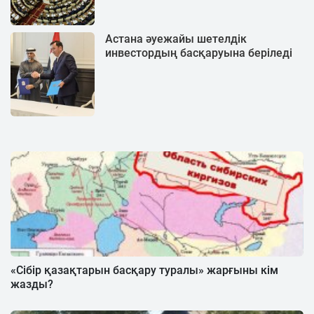
Астана әуежайы шетелдік
инвестордың басқаруына беріледі
«Сібір қазақтарын басқару туралы» жарғыны кім
жазды?