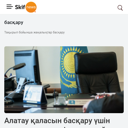
басқару
Тақырып бойынша жаңалықтар басқару
Алатау қаласын басқару үшін