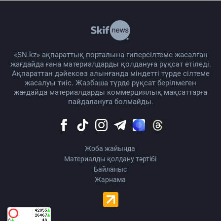
«SN.kz» ақпараттық порталына гиперсілтеме жасалған
жағдайда ғана материалдарды қолдануға рұқсат етіледі.
Ақпараттан дәйексөз алынғанда міндетті түрде сілтеме
жасалуы тиіс. Жазбаша түрде рұқсат берілмеген
жағдайда материалдарды коммерциялық мақсаттарға
пайдалануға болмайды.
Жоба жайында
Материалды қолдану тәртібі
Байланыс
Жарнама