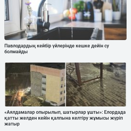
Павлодардың кейбір үйлерінде кешке дейін су
болмайды
«Аялдамалар опырылып, шатырлар ұшты»: Елордада
қатты желден кейін қалпына келтіру жұмысы жүріп
жатыр