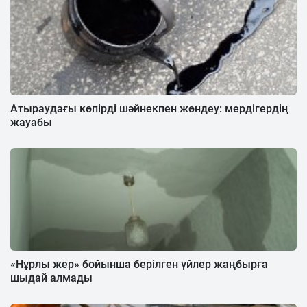
Атыраудағы көпірді шәйнекпен жөндеу: мердігердің
жауабы
«Нұрлы жер» бойынша берілген үйлер жаңбырға
шыдай алмады