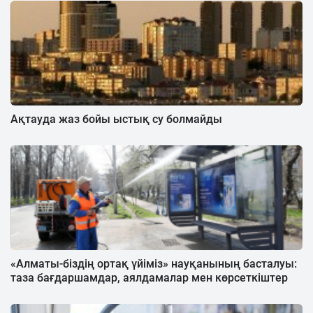
Ақтауда жаз бойы ыстық су болмайды
«Алматы-біздің ортақ үйіміз» науқанының басталуы:
таза бағдаршамдар, аялдамалар мен көрсеткіштер