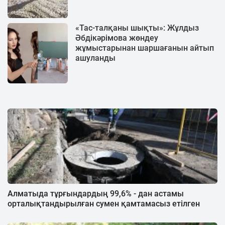
«Тас-талқаны шықты»: Жұлдыз
Әбдікәрімова жөндеу
жұмыстарынан шаршағанын айтып
ашуланды
Алматыда тұрғындардың 99,6% - дан астамы
орталықтандырылған сумен қамтамасыз етілген