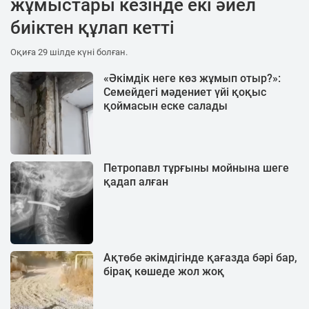
жұмыстары кезінде екі әйел
биіктен құлап кетті
Оқиға 29 шілде күні болған.
«Әкімдік неге көз жұмып отыр?»:
Семейдегі мәдениет үйі қоқыс
қоймасын еске салады
Петропавл тұрғыны мойнына шеге
қадап алған
Ақтөбе әкімдігінде қағазда бәрі бар,
бірақ көшеде жол жоқ