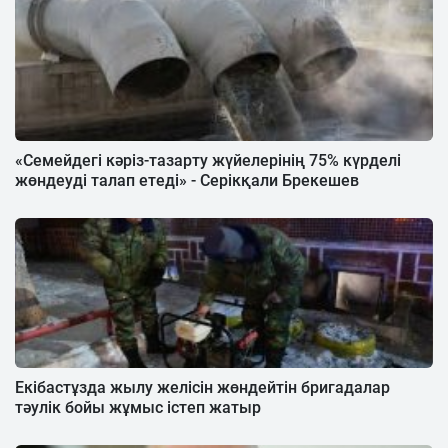
«Семейдегі кәріз-тазарту жүйелерінің 75% күрделі
жөндеуді талап етеді» - Серікқали Брекешев
Екібастұзда жылу желісін жөндейтін бригадалар
тәулік бойы жұмыс істеп жатыр