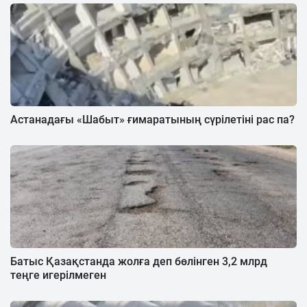
Астанадағы «Шабыт» ғимаратының сүрілетіні рас па?
Батыс Қазақстанда жолға деп бөлінген 3,2 млрд
теңге игерілмеген