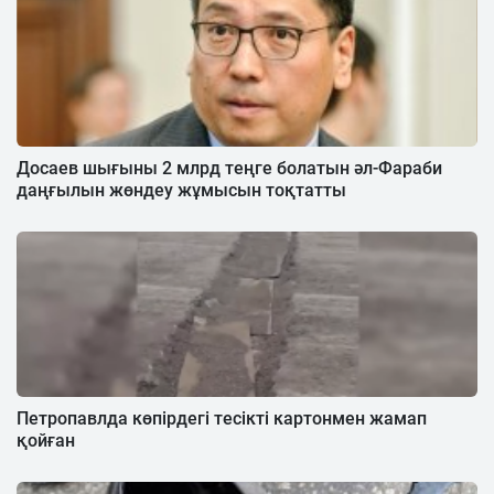
Досаев шығыны 2 млрд теңге болатын әл-Фараби
даңғылын жөндеу жұмысын тоқтатты
Петропавлда көпірдегі тесікті картонмен жамап
қойған