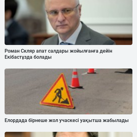
Роман Скляр апат салдары жойылғанға дейін
Екібастұзда болады
Елордада бірнеше жол учаскесі уақытша жабылады