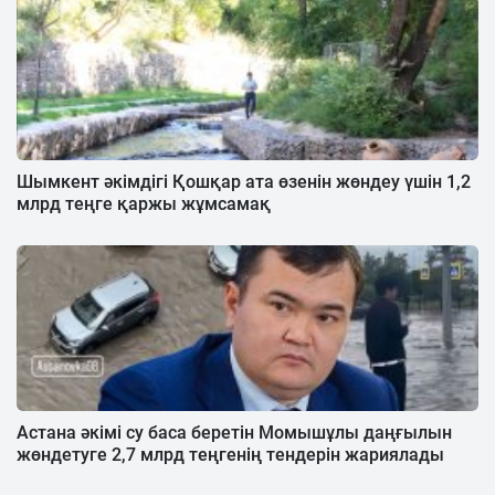
Шымкент әкімдігі Қошқар ата өзенін жөндеу үшін 1,2
млрд теңге қаржы жұмсамақ
Астана әкімі су баса беретін Момышұлы даңғылын
жөндетуге 2,7 млрд теңгенің тендерін жариялады