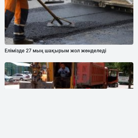
Елімізде 27 мың шақырым жол жөнделеді
Шымкент: Ахмет Байтұрсынов көшесіндегі құрылыс
жұмыстары қараша айында аяқталады