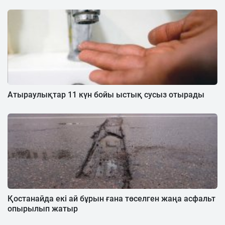
Атыраулықтар 11 күн бойы ыстық сусыз отырады
Қостанайда екі ай бұрын ғана төселген жаңа асфальт
опырылып жатыр