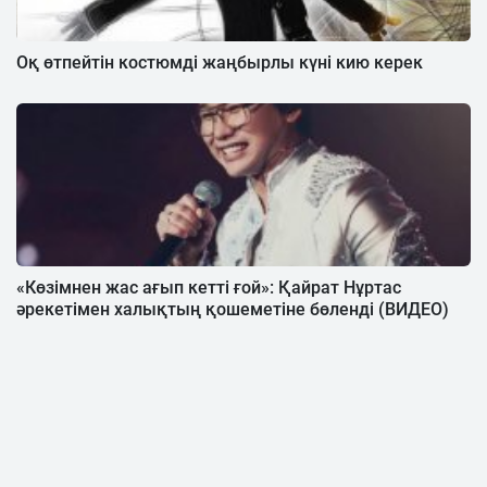
Оқ өтпейтін костюмді жаңбырлы күні кию керек
«Көзімнен жас ағып кетті ғой»: Қайрат Нұртас
әрекетімен халықтың қошеметіне бөленді (ВИДЕО)