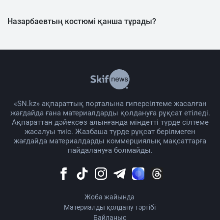
Назарбаевтың костюмі қанша тұрады?
«SN.kz» ақпараттық порталына гиперсілтеме жасалған
жағдайда ғана материалдарды қолдануға рұқсат етіледі.
Ақпараттан дәйексөз алынғанда міндетті түрде сілтеме
жасалуы тиіс. Жазбаша түрде рұқсат берілмеген
жағдайда материалдарды коммерциялық мақсаттарға
пайдалануға болмайды.
Жоба жайында
Материалды қолдану тәртібі
Байланыс