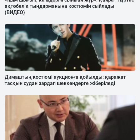
ақтөбелік тыңдарманына костюмін сыйлады
(ВИДЕО)
Димаштың костюмі аукционға қойылды: қаражат
тасқын судан зардап шеккендерге жіберіледі