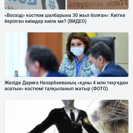
«Восход» костюм шалбарына 30 жыл болған»: Киітке
берілген киімдер киіле ме? (ВИДЕО)
Желіде Дариға Назарбаеваның «құны 4 млн теңгеден
асатын» костюмі талқыланып жатыр (ФОТО)