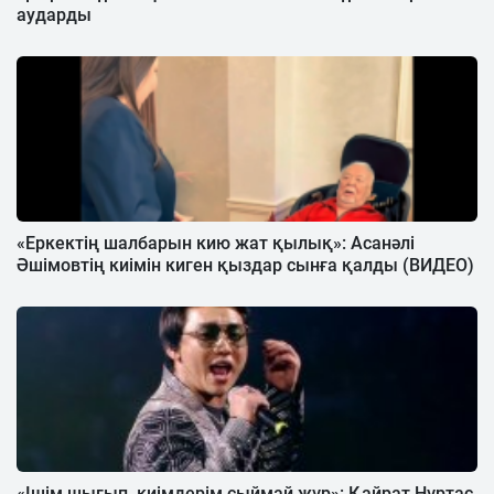
аударды
«Еркектің шалбарын кию жат қылық»: Асанәлі
Әшімовтің киімін киген қыздар сынға қалды (ВИДЕО)
«Ішім шығып, киімдерім сыймай жүр»: Қайрат Нұртас