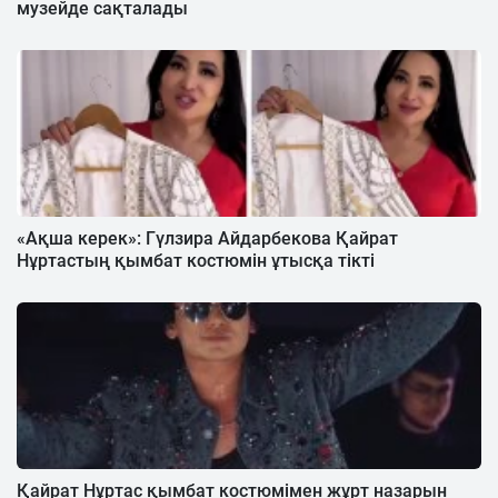
музейде сақталады
«Ақша керек»: Гүлзира Айдарбекова Қайрат
Нұртастың қымбат костюмін ұтысқа тікті
Қайрат Нұртас қымбат костюмімен жұрт назарын