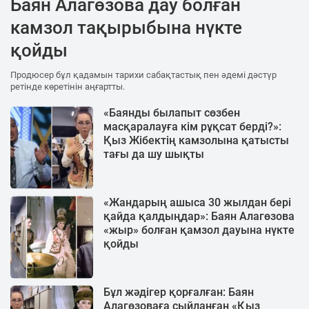
Баян Алагөзова дау болған
камзол тақырыбына нүкте
қойды
Продюсер бұл қадамын тарихи сабақтастық пен әдемі дәстүр
ретінде көретінін аңғартты.
«Баянды былапыт сөзбен
масқаралауға кім рұқсат берді?»:
Қыз Жібектің камзолына қатысты
тағы да шу шықты
«Жандарың ашыса 30 жылдан бері
қайда қалдыңдар»: Баян Алагөзова
«жыр» болған қамзол дауына нүкте
қойды
Бұл жәдігер қорғалған: Баян
Алагөзоваға сыйланған «Қыз