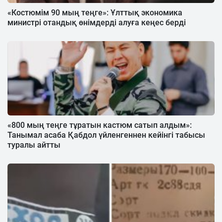
«Костюмім 90 мың теңге»: Ұлттық экономика
министрі отандық өнімдерді алуға кеңес берді
«800 мың теңге тұратын кастюм сатып алдым»:
Танымал асаба Қабдол үйленгеннен кейінгі табысы
туралы айтты