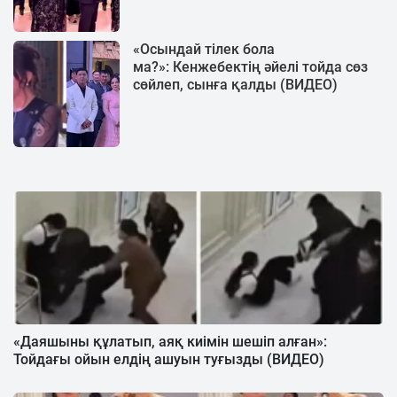
«Осындай тілек бола
ма?»: Кенжебектің әйелі тойда сөз
сөйлеп, сынға қалды (ВИДЕО)
«Даяшыны құлатып, аяқ киімін шешіп алған»:
Тойдағы ойын елдің ашуын туғызды (ВИДЕО)