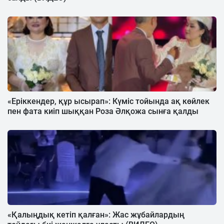
«Еріккендер, құр ысырап»: Күміс тойында ақ көйлек
пен фата киіп шыққан Роза Әлқожа сынға қалды
«Қалыңдық кетіп қалған»: Жас жұбайлардың