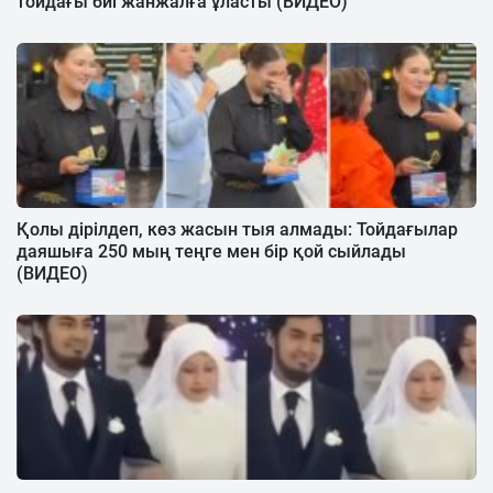
тойдағы биі жанжалға ұласты (ВИДЕО)
Қолы дірілдеп, көз жасын тыя алмады: Тойдағылар
даяшыға 250 мың теңге мен бір қой сыйлады
(ВИДЕО)