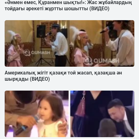
«Әнмен емес, Құранмен шықты!»: Жас жұбайлардың
тойдағы әрекеті жұртты шошытты (ВИДЕО)
Америкалық жігіт қазақи той жасап, қазақша ән
шырқады (ВИДЕО)