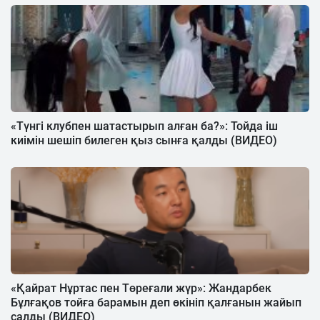
«Түнгі клубпен шатастырып алған ба?»: Тойда іш
киімін шешіп билеген қыз сынға қалды (ВИДЕО)
«Қайрат Нұртас пен Төреғали жүр»: Жандарбек
Бұлғақов тойға барамын деп өкініп қалғанын жайып
салды (ВИДЕО)