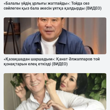
«Балалы үйдің ұрлығы жатпайды»: Тойда сөз
сөйлеген қыз бала әкесін ұятқа қалдырды (ВИДЕО)
«Қазақшадан шаршадым»: Қанат Әлжаппаров той
қонақтарын елең еткізді (ВИДЕО)