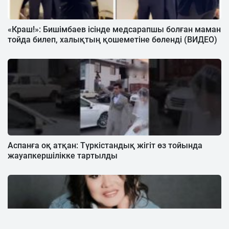
«Краш!»: Бишімбаев ісінде медсарапшы болған маман
тойда билеп, халықтың қошеметіне бөленді (ВИДЕО)
Аспанға оқ атқан: Түркістандық жігіт өз тойында
жауапкершілікке тартылды