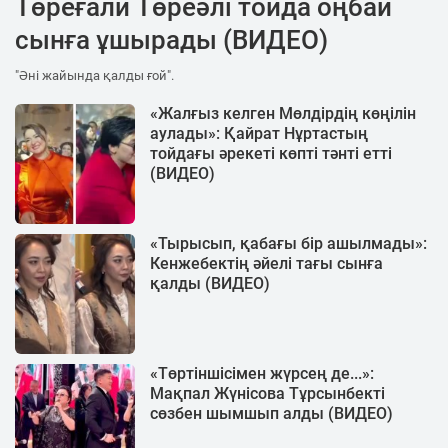
Төреғали Төреәлі тойда оңбай
сынға ұшырады (ВИДЕО)
"Әні жайында қалды ғой".
«Жалғыз келген Мөлдірдің көңілін
аулады»: Қайрат Нұртастың
тойдағы әрекеті көпті тәнті етті
(ВИДЕО)
«Тырысып, қабағы бір ашылмады»:
Кенжебектің әйелі тағы сынға
қалды (ВИДЕО)
«Төртіншісімен жүрсең де...»:
Мақпал Жүнісова Тұрсынбекті
сөзбен шымшып алды (ВИДЕО)