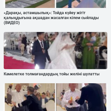
«Дарақы, астамшылық»: Тойда күйеу жігіт
қалыңдығына ақшадан жасалған кілем сыйлады
(ВИДЕО)
Кәмелетке толмағандардың тойы желіні шулатты