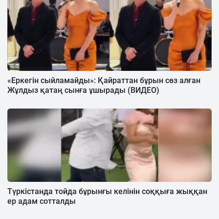
«Еркегін сыйламайды»: Қайраттан бұрын сөз алған
Жұлдыз қатаң сынға ұшырады (ВИДЕО)
Түркістанда тойда бұрынғы келінін соққыға жыққан
ер адам сотталды