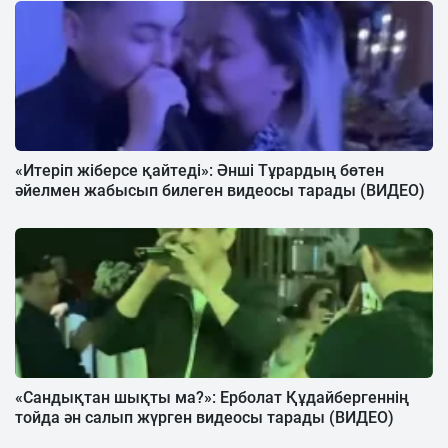
«Итеріп жіберсе қайтеді»: Әнші Тұрардың бөтен
әйелмен жабысып билеген видеосы тарады (ВИДЕО)
«Сандықтан шықты ма?»: Ерболат Құдайбергеннің
тойда ән салып жүрген видеосы тарады (ВИДЕО)