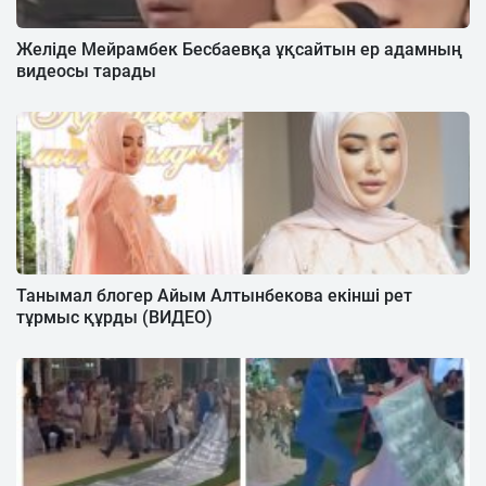
Желіде Мейрамбек Бесбаевқа ұқсайтын ер адамның
видеосы тарады
Танымал блогер Айым Алтынбекова екінші рет
тұрмыс құрды (ВИДЕО)