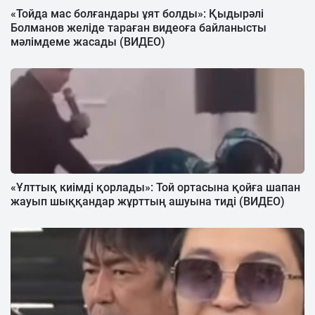
«Тойда мас болғандары ұят болды»: Қыдырәлі
Болманов желіде тараған видеоға байланысты
мәлімдеме жасады (ВИДЕО)
«Ұлттық киімді қорлады»: Той ортасына қойға шапан
жауып шыққандар жұрттың ашуына тиді (ВИДЕО)