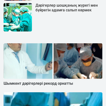
Дәрігерлер шошқаның жүрегі мен
бүйрегін адамға салып көрмек
Шымкент дәрігерлері рекорд орнатты