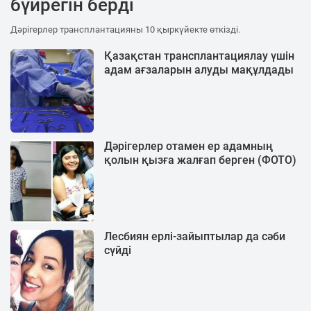
бүйрегін берді
Дәрігерлер трансплантацияны 10 қыркүйекте өткізді.
Қазақстан трансплантациялау үшін
адам ағзаларын алуды мақұлдады
Дәрігерлер отамен ер адамның
қолын қызға жалғап берген (ФОТО)
Лесбиян ерлі-зайыптылар да сәби
сүйді