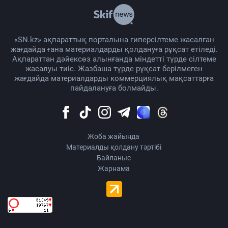
«SN.kz» ақпараттық порталына гиперсілтеме жасалған
жағдайда ғана материалдарды қолдануға рұқсат етіледі.
Ақпараттан дәйексөз алынғанда міндетті түрде сілтеме
жасалуы тиіс. Жазбаша түрде рұқсат берілмеген
жағдайда материалдарды коммерциялық мақсаттарға
пайдалануға болмайды.
Жоба жайында
Материалды қолдану тәртібі
Байланыс
Жарнама