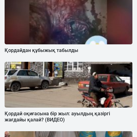
Қордайдан құбыжық табылды
Қордай оқиғасына бір жыл: ауылдың қазіргі
жағдайы қалай? (ВИДЕО)