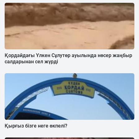
Қордайдағы Үлкен Сұлутөр ауылында нөсер жаңбыр
салдарынан сел жүрді
Қырғыз бізге неге өкпелі?