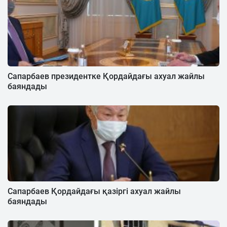
Сапарбаев президентке Қордайдағы ахуал жайлы
баяндады
Cапарбаев Қордайдағы қазіргі ахуал жайлы
баяндады