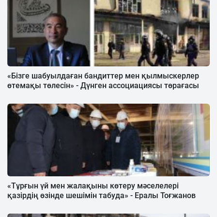
«Бізге шабуылдаған бандиттер мен қылмыскерлер
өтемақы төлесін» - Дүнген ассоциациясы төрағасы
«Тұрғын үй мен жалақыны көтеру мәселелері
қазірдің өзінде шешімін табуда» - Ералы Тоғжанов