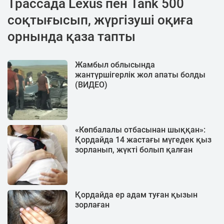
Трассада Lexus пен Tank 500
соқтығысып, жүргізуші оқиға
орнында қаза тапты
Жамбыл облысында
жантүршігерлік жол апаты болды
(ВИДЕО)
«Көпбалалы отбасынан шыққан»:
Қордайда 14 жастағы мүгедек қыз
зорланып, жүкті болып қалған
Қордайда ер адам туған қызын
зорлаған