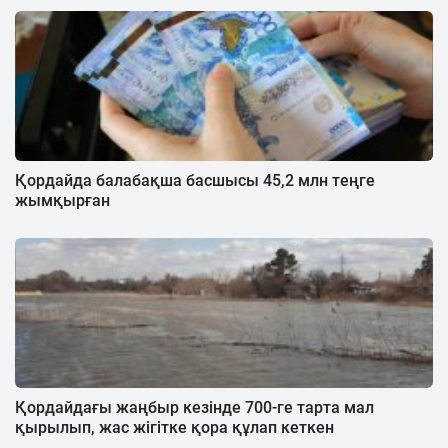
Қордайда балабақша басшысы 45,2 млн теңге
жымқырған
Қордайдағы жаңбыр кезінде 700-ге тарта мал
қырылып, жас жігітке қора құлап кеткен