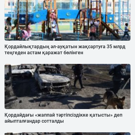
Қордайлықтардың әл-ауқатын жақсартуға 35 млрд
теңгеден астам қаражат бөлінген
Қордайдағы «жаппай тәртіпсіздікке қатысты» деп
айыпталғандар сотталды