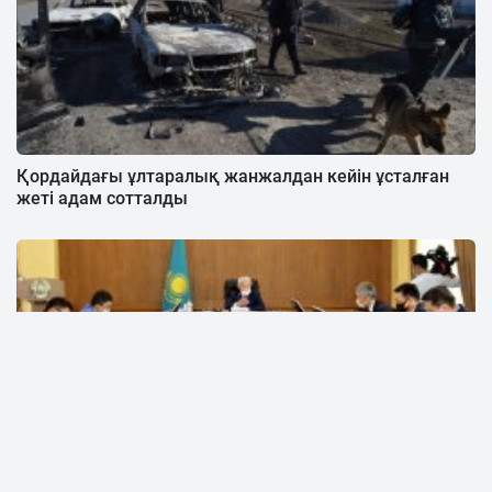
Қордайдағы ұлтаралық жанжалдан кейін ұсталған
жеті адам сотталды
«Құрғақ есептерді баяндаудың қажеті жоқ»:
Сапарбаев Қордай мен Шудағы ахуалға назарын
аударды