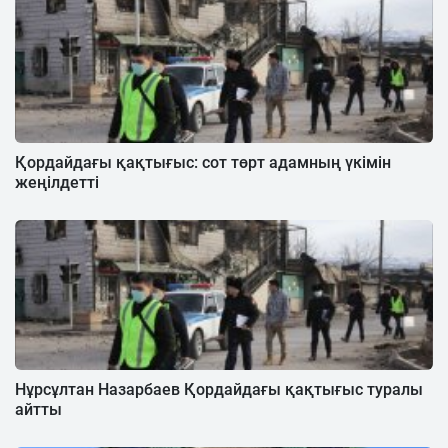
Қордайдағы қақтығыс: сот төрт адамның үкімін
жеңілдетті
Нұрсұлтан Назарбаев Қордайдағы қақтығыс туралы
айтты