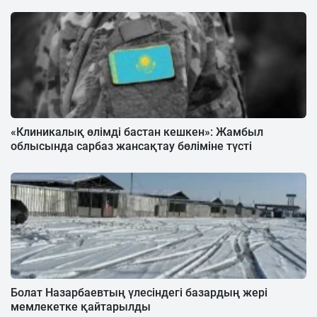
«Клиникалық өлімді бастан кешкен»: Жамбыл
облысында сарбаз жансақтау бөліміне түсті
Болат Назарбаевтың үлесіндегі базардың жері
мемлекетке қайтарылды