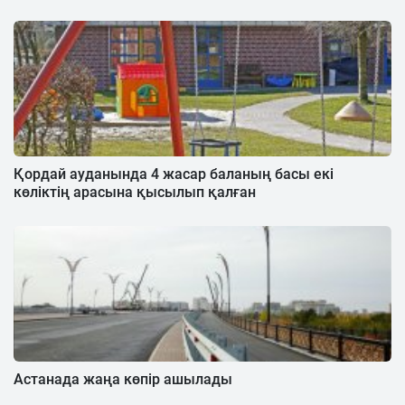
Қордай ауданында 4 жасар баланың басы екі
көліктің арасына қысылып қалған
Астанада жаңа көпір ашылады