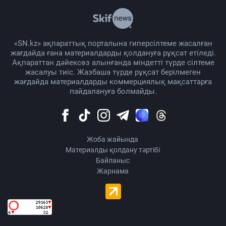
«SN.kz» ақпараттық порталына гиперсілтеме жасалған
жағдайда ғана материалдарды қолдануға рұқсат етіледі.
Ақпараттан дәйексөз алынғанда міндетті түрде сілтеме
жасалуы тиіс. Жазбаша түрде рұқсат берілмеген
жағдайда материалдарды коммерциялық мақсаттарға
пайдалануға болмайды.
Жоба жайында
Материалды қолдану тәртібі
Байланыс
Жарнама