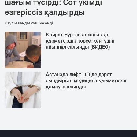
шағым түсірді: Сот үкімді
өзгеріссіз қалдырды
Қаулы заңды күшіне енді.
Қайрат Нұртасқа халыққа
құрметсіздік көрсеткені үшін
айыппұл салынды (ВИДЕО)
Астанада лифт ішінде дәрет
сындырған медицина қызметкері
қамауға алынды