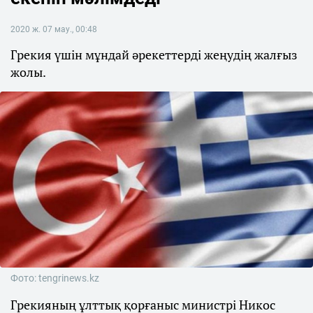
2020 ж. 07 мау., 00:48
Грекия үшін мұндай әрекеттерді жеңудің жалғыз
жолы.
Фото: tengrinews.kz
Грекияның ұлттық қорғаныс министрі Никос