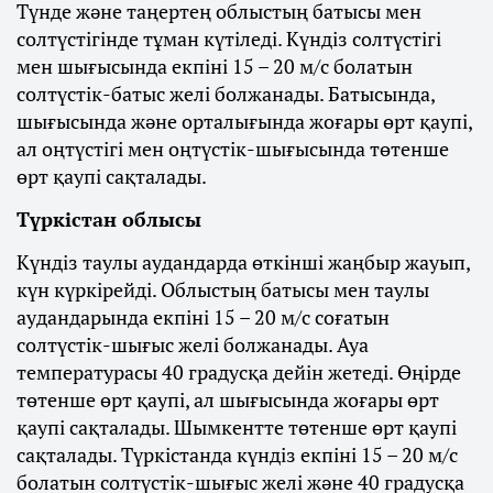
Түнде және таңертең облыстың батысы мен
солтүстігінде тұман күтіледі. Күндіз солтүстігі
мен шығысында екпіні 15 – 20 м/с болатын
солтүстік-батыс желі болжанады. Батысында,
шығысында және орталығында жоғары өрт қаупі,
ал оңтүстігі мен оңтүстік-шығысында төтенше
өрт қаупі сақталады.
Түркістан облысы
Күндіз таулы аудандарда өткінші жаңбыр жауып,
күн күркірейді. Облыстың батысы мен таулы
аудандарында екпіні 15 – 20 м/с соғатын
солтүстік-шығыс желі болжанады. Ауа
температурасы 40 градусқа дейін жетеді. Өңірде
төтенше өрт қаупі, ал шығысында жоғары өрт
қаупі сақталады. Шымкентте төтенше өрт қаупі
сақталады. Түркістанда күндіз екпіні 15 – 20 м/с
болатын солтүстік-шығыс желі және 40 градусқа