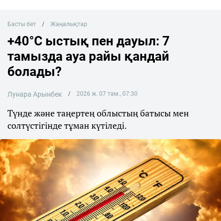
Басты бет
Жаңалықтар
+40°C ыстық пен дауыл: 7
тамызда ауа райы қандай
болады?
Лунара Арынбек
2026 ж. 07 там., 07:30
Түнде және таңертең облыстың батысы мен
солтүстігінде тұман күтіледі.