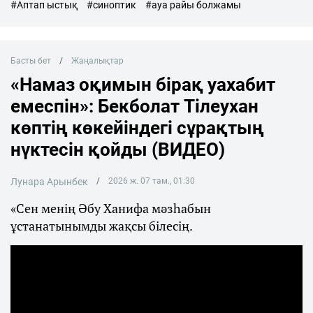
#Аптап ыстық
#синоптик
#ауа райы болжамы
Басты бет
Жаңалықтар
«Намаз оқимын бірақ уахабит
емеспін»: Бекболат Тілеухан
көптің көкейіндегі сұрақтың
нүктесін қойды (ВИДЕО)
Лунара Арынбек
2026 ж. 07 там., 01:30
«Сен менің Әбу Ханифа мәзһабын
ұстанатынымды жақсы білесің.