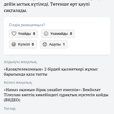
дейін ыстық күтіледі. Төтенше өрт қаупі
сақталады.
Сіздің реакцияңыз?
Ұнайды
0
Ұнамайды
0
Күлкілі
0
Ашулы
1
Алдыңғы жаңалық
«Қазақтелекомның» 2 бірдей қызметкері жұмыс
барысында қаза тапты
Келесі жаңалық
«Намаз оқимын бірақ уахабит емеспін»: Бекболат
Тілеухан көптің көкейіндегі сұрақтың нүктесін қойды
(ВИДЕО)
Тегтер: