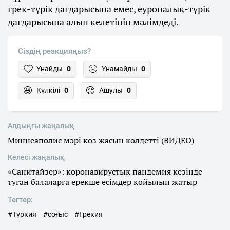
грек-түрік дағдарысына емес, еуропалық-түрік
дағдарысына алып келетінін мәлімдеді.
Сіздің реакцияңыз?
Ұнайды
0
Ұнамайды
0
Күлкілі
0
Ашулы
0
Алдыңғы жаңалық
Миннеаполис мэрі көз жасын көлдетті (ВИДЕО)
Келесі жаңалық
«Санитайзер»: коронавирустық пандемия кезінде
туған балаларға ерекше есімдер қойылып жатыр
Тегтер:
#Түркия
#соғыс
#Грекия