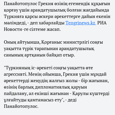
Панайотопулос Грекия өзінің егемендік құқығын
қорғау үшін арандатушылық болған жағдайында
Түркияға қарсы әскери әрекеттерге дайын екенін
мәлімдеді, - деп хабарлайды
Тengrinews.kz
РИА
Новости-ге сілтеме жасап.
Оның айтуынша, Қорғаныс министрлігі соңғы
уақытта түрік тарапынан арандатушылық
санының артқанын байқап отыр.
"Түркияның іс-әрекеті соңғы уақытта өте
агрессивті. Менің ойымша, Грекия үшін мұндай
әрекеттерді жеңудің жалғыз жолы - бір жағынан,
өзінің барлық дипломатиялық қаруын
пайдалану, ал екінші жағынан - Қарулы күштерді
ұлғайтуды қамтамасыз ету", - деді
Панайотопулос.