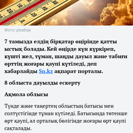
Фото: pixabay
7 тамызда елдің бірқатар өңірінде қатты
ыстық болады. Кей өңірде күн күркіреп,
күшті жел, тұман, шаңды дауыл және табиғи
өрттің жоғары қаупі күтіледі, деп
хабарлайды
Sn.kz
ақпарат порталы.
8 облыста дауылды ескерту
Ақмола облысы
Түнде және таңертең облыстың батысы мен
солтүстігінде тұман күтіледі. Батысында төтенше
өрт қаупі, ал орталық бөлігінде жоғары өрт қаупі
сақталады.