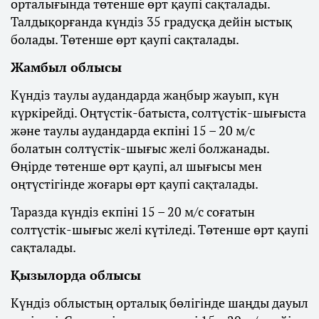
орталығында төтенше өрт қаупі сақталады.
Талдықорғанда күндіз 35 градусқа дейін ыстық
болады. Төтенше өрт қаупі сақталады.
Жамбыл облысы
Күндіз таулы аудандарда жаңбыр жауып, күн
күркірейді. Оңтүстік-батыста, солтүстік-шығыста
және таулы аудандарда екпіні 15 – 20 м/с
болатын солтүстік-шығыс желі болжанады.
Өңірде төтенше өрт қаупі, ал шығысы мен
оңтүстігінде жоғары өрт қаупі сақталады.
Таразда күндіз екпіні 15 – 20 м/с соғатын
солтүстік-шығыс желі күтіледі. Төтенше өрт қаупі
сақталады.
Қызылорда облысы
Күндіз облыстың орталық бөлігінде шаңды дауыл