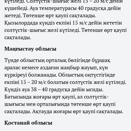
күтіледі. Солтүстік-шығыс желі 15 – 20 м/с дейін
күшейеді. Ауа температурасы 40 градусқа дейін
жетеді. Төтенше өрт қаупі сақталады.
Қызылордада күндіз екпіні 15 м/с дейін жететін
солтүстік-шығыс желі күтіледі. Төтенше өрт қаупі
сақталады.
Маңғыстау облысы
Түнде облыстың орталық бөлігінде бұршақ
аралас немесе аздаған жаңбыр жауып, күн
күркіреуі болжанады. Облыстың оңтүстігінде
екпіні 15 – 20 м/с болатын солтүстік желі күтіледі.
Күндіз ауа 38 – 40 градусқа дейін ысиды.
Батысында жоғары өрт қаупі, ал солтүстік-
шығысы мен орталығында төтенше өрт қаупі
сақталады. Ақтауда жоғары өрт қаупі сақталады.
Қостанай облысы