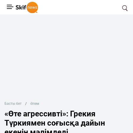
Басты бет
Әлем
«Өте агрессивті»: Грекия
Түркиямен соғысқа дайын
екенін мәлімдеді