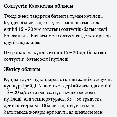
Солтүстік Қазақстан облысы
Түнде және таңертең батыста тұман күтіледі.
Күндіз облыстың солтүстігі мен шығысында
екпіні 15 – 20 м/с соғатын солтүстік-батыс желі
болжанады. Батысы мен солтүстігінде жоғары өрт
қаупі сақталады.
Петропавлда күндіз екпіні 15 – 20 м/с болатын
солтүстік-батыс желі күтіледі.
Жетісу облысы
Күндіз таулы аудандарда өткінші жаңбыр жауып,
күн күркірейді. Алакөл көлдері аймағында екпіні
15 – 20 м/с соғатын солтүстік-шығыс желі
күтіледі. Ауа температурасы 35 – 36 градусқа
дейін көтеріледі. Облыстың оңтүстігі мен
батысында жоғары өрт қаупі, ал шығысы мен