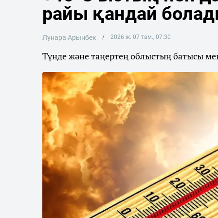
райы қандай бола
Лунара Арынбек
2026 ж. 07 там., 07:30
Түнде және таңертең облыстың батысы мен 