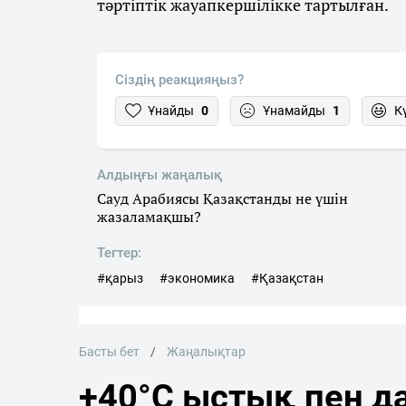
тәртіптік жауапкершілікке тартылған.
Сіздің реакцияңыз?
Ұнайды
0
Ұнамайды
1
К
Алдыңғы жаңалық
Сауд Арабиясы Қазақстанды не үшін
жазаламақшы?
Тегтер:
#қарыз
#экономика
#Қазақстан
Басты бет
Жаңалықтар
+40°C ыстық пен да