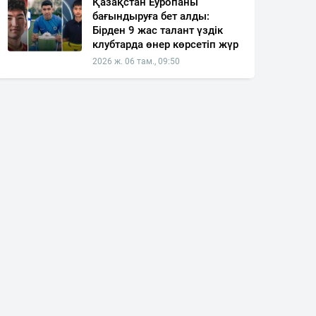
Қазақстан Еуропаны
бағындыруға бет алды:
Бірден 9 жас талант үздік
клубтарда өнер көрсетіп жүр
2026 ж. 06 там., 09:50