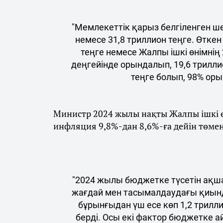
"Мемлекеттік қарыз белгіленген ше
немесе 31,8 триллион теңге. Өтк
теңге немесе Жалпы ішкі өнімнің 
деңгейінде орындалып, 19,6 трилли
теңге болып, 98% оры
Министр 2024 жылы нақты Жалпы ішкі өн
инфляция 9,8%-дан 8,6%-ға дейін төмен
"2024 жылы бюджетке түсетін ақша 
жағдай мен тасымалдаудағы қиынд
бұрынғыдан үш есе көп 1,2 трилл
берді. Осы екі фактор бюджетке 