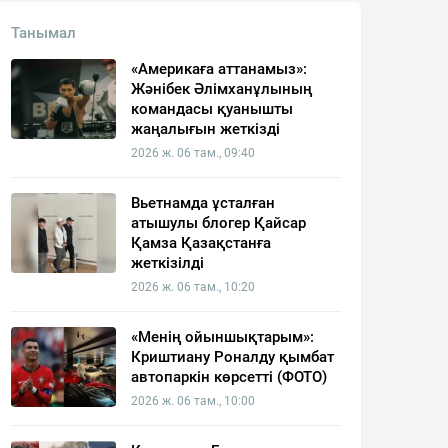
Танымал
«Америкаға аттанамыз»:
Жәнібек Әлімханұлының
командасы қуанышты
жаңалығын жеткізді
2026 ж. 06 там., 09:40
Вьетнамда ұсталған
атышулы блогер Қайсар
Қамза Қазақстанға
жеткізілді
2026 ж. 06 там., 10:20
«Менің ойыншықтарым»:
Криштиану Роналду қымбат
автопаркін көрсетті (ФОТО)
2026 ж. 06 там., 10:00