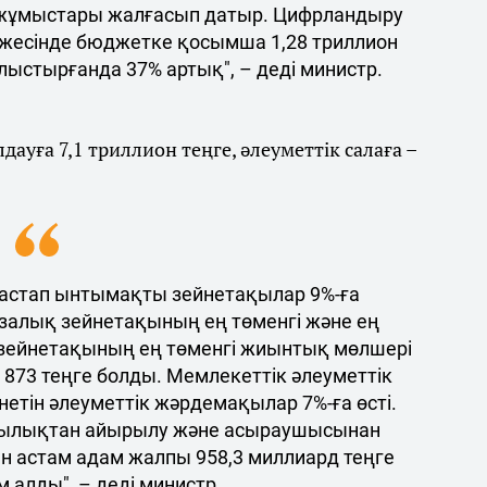
 жұмыстары жалғасып датыр. Цифрландыру
ижесінде бюджетке қосымша 1,28 триллион
алыстырғанда 37% артық", – деді министр.
ауға 7,1 триллион теңге, әлеуметтік салаға –
астап ынтымақты зейнетақылар 9%-ға
залық зейнетақының ең төменгі және ең
 зейнетақының ең төменгі жиынтық мөлшері
7 873 теңге болды. Мемлекеттік әлеуметтік
етін әлеуметтік жәрдемақылар 7%-ға өсті.
дылықтан айырылу және асыраушысынан
н астам адам жалпы 958,3 миллиард теңге
 алды", – деді министр.