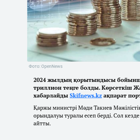
Фото: OpenNews
2024 жылдың қорытындысы бойынша
триллион теңге болды. Көрсеткіш Ж
хабарлайды
Skifnews.kz
ақпарат пор
Қаржы министрі Мәди Такиев Мәжіліст
орындалуы туралы есеп берді. Сол кезде
айтты.