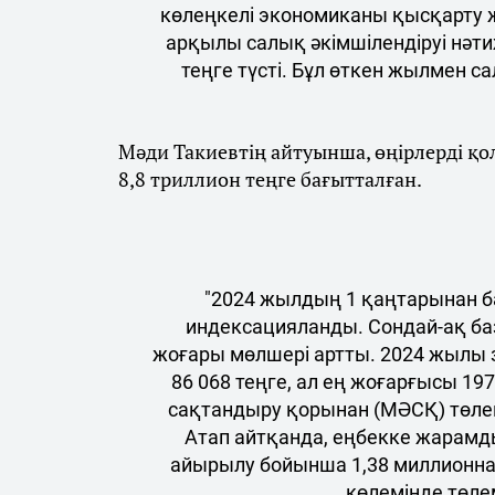
көлеңкелі экономиканы қысқарту
арқылы салық әкімшілендіруі нәт
теңге түсті. Бұл өткен жылмен с
Мәди Такиевтің айтуынша, өңірлерді қолд
8,8 триллион теңге бағытталған.
"2024 жылдың 1 қаңтарынан б
индексацияланды. Сондай-ақ ба
жоғары мөлшері артты. 2024 жылы
86 068 теңге, ал ең жоғарғысы 19
сақтандыру қорынан (МӘСҚ) төлен
Атап айтқанда, еңбекке жарам
айырылу бойынша 1,38 миллионна
көлемінде төлем