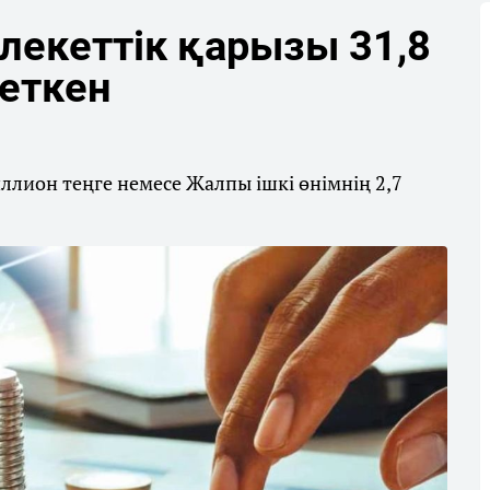
екеттік қарызы 31,8
жеткен
лион теңге немесе Жалпы ішкі өнімнің 2,7