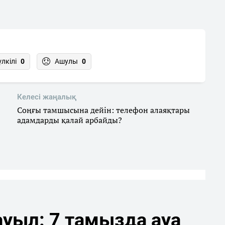
үлкілі
0
Ашулы
0
Келесі жаңалық
Соңғы тамшысына дейін: телефон алаяқтары
адамдарды қалай арбайды?
уыл: 7 тамызда ауа