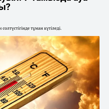
ды?
солтүстігінде тұман күтіледі.