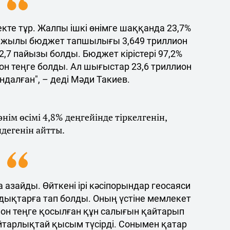
кте тұр. Жалпы ішкі өнімге шаққанда 23,7%
ен жылы бюджет тапшылығы 3,649 триллион
2,7 пайызы болды. Бюджет кірістері 97,2%
он теңге болды. Ал шығыстар 23,6 триллион
ндалған", – деді Мәди Такиев.
ім өсімі 4,8% деңгейінде тіркелгенін,
дегенін айтты.
азайды. Өйткені ірі кәсіпорындар геосаяси
ықтарға тап болды. Оның үстіне мемлекет
ион теңге қосылған құн салығын қайтарып
айтарлықтай қысым түсірді. Сонымен қатар