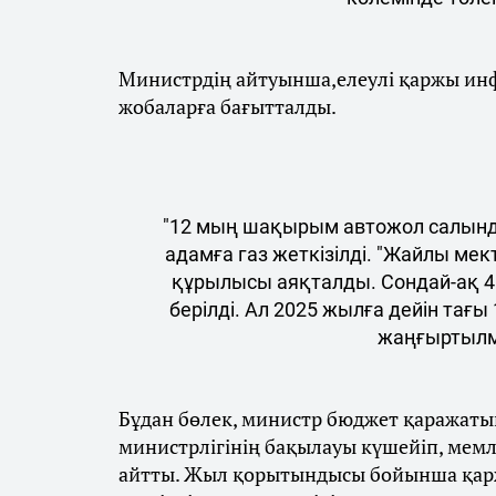
Министрдің айтуынша,елеулі қаржы и
жобаларға бағытталды.
"12 мың шақырым автожол салынды
адамға газ жеткізілді. "Жайлы ме
құрылысы аяқталды. Сондай-ақ 4
берілді. Ал 2025 жылға дейін тағ
жаңғыртылма
Бұдан бөлек, министр бюджет қаражат
министрлігінің бақылауы күшейіп, мемл
айтты. Жыл қорытындысы бойынша қарж