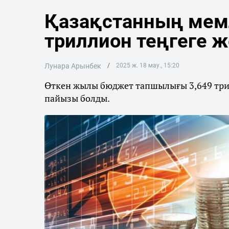
Қазақстанның мемл
триллион теңгеге 
Лунара Арынбек
2025 ж. 18 мау., 15:20
Өткен жылы бюджет тапшылығы 3,649 трил
пайызы болды.