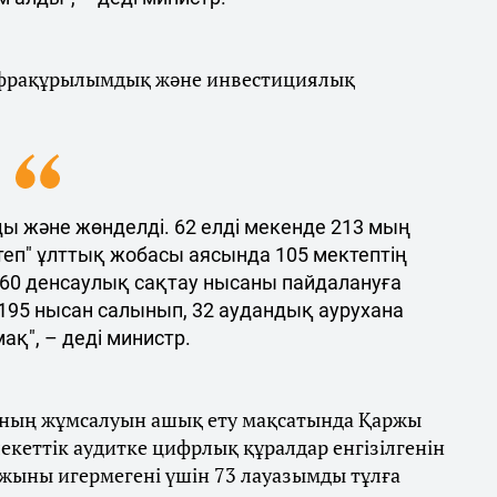
нфрақұрылымдық және инвестициялық
 және жөнделді. 62 елді мекенде 213 мың
ктеп" ұлттық жобасы аясында 105 мектептің
60 денсаулық сақтау нысаны пайдалануға
ы 195 нысан салынып, 32 аудандық аурухана
қ", – деді министр.
ының жұмсалуын ашық ету мақсатында Қаржы
екеттік аудитке цифрлық құралдар енгізілгенін
ыны игермегені үшін 73 лауазымды тұлға