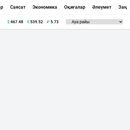
ар
Саясат
Экономика
Оқиғалар
Әлеумет
Заң
$
467.48
€
539.52
₽
5.73