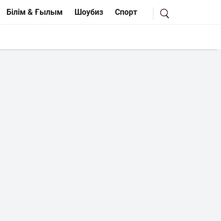
Білім & Ғылым
Шоубиз
Спорт