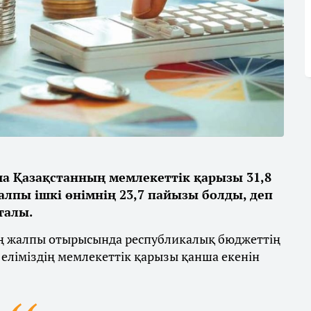
 Қазақстанның мемлекеттік қарызы 31,8
алпы ішкі өнімнің 23,7 пайызы болды, деп
талы.
ің жалпы отырысында республикалық бюджеттің
 еліміздің мемлекеттік қарызы қанша екенін