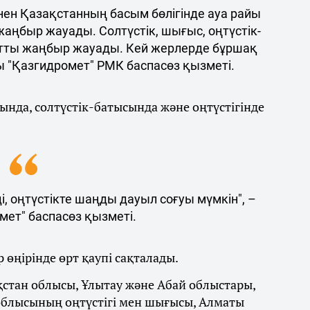
ен Қазақстанның басым бөлігінде ауа райы
жаңбыр жауады. Солтүстік, шығыс, оңтүстік-
тты жаңбыр жауады. Кей жерлерде бұршақ
ы "Қазгидромет" РМК баспасөз қызметі.
нда, солтүстік-батысында және оңтүстігінде
, оңтүстікте шаңды дауыл соғуы мүмкін", –
мет" баспасөз қызметі.
 өңірінде өрт қаупі сақталады.
қстан облысы, Ұлытау және Абай облыстары,
облысының оңтүстігі мен шығысы, Алматы