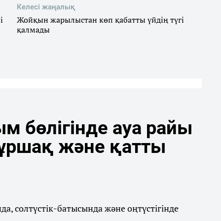
Келесі жаңалық
і
Жойқын жарылыстан көп қабатты үйдің түгі
қалмады
м бөлігінде ауа райы
бұршақ және қатты
а, солтүстік-батысында және оңтүстігінде