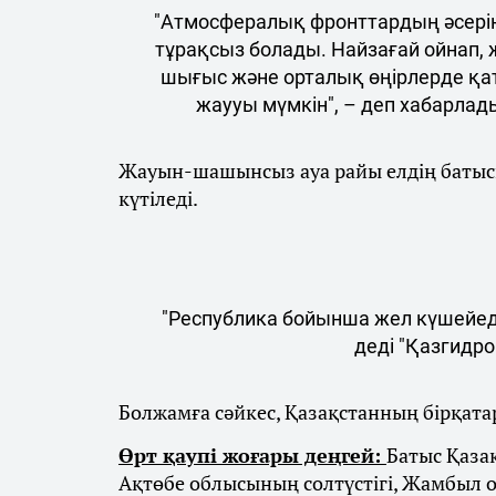
"Атмосфералық фронттардың әсерін
тұрақсыз болады. Найзағай ойнап, 
шығыс және орталық өңірлерде қа
жаууы мүмкін", – деп хабарлад
Жауын-шашынсыз ауа райы елдің батысы
күтіледі.
"Республика бойынша жел күшейеді
деді "Қазгидро
Болжамға сәйкес, Қазақстанның бірқатар
Өрт қаупі жоғары деңгей:
Батыс Қаза
Ақтөбе облысының солтүстігі, Жамбыл 