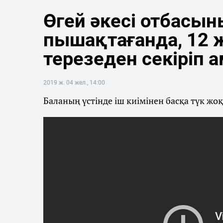
Өгей әкесі отбасы
пышақтағанда, 12 
терезеден секіріп 
2019 ж. 04 жел., 14:00
Баланың үстінде іш киімінен басқа түк жоқ