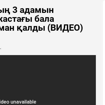
ның 3 адамын
жастағы бала
аман қалды (ВИДЕО)
.