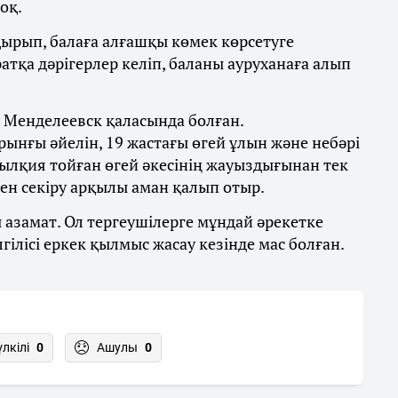
оқ.
ырып, балаға алғашқы көмек көрсетуге
тқа дәрігерлер келіп, баланы ауруханаға алып
а Менделеевск қаласында болған.
рынғы әйелін, 19 жастағы өгей ұлын және небәрі
 сылқия тойған өгей әкесінің жауыздығынан тек
нен секіру арқылы аман қалып отыр.
ы азамат. Ол тергеушілерге мұндай әрекетке
ілісі еркек қылмыс жасау кезінде мас болған.
үлкілі
0
Ашулы
0