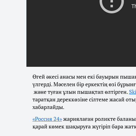
Өгей әкесі анасы мен екі бауырын пыша
үлгерді. Мәселен бір еркектің өзі бұрын
және туған ұлын пышақтап өлтірген.
Sk
таратқан дереккөзіне сілтеме жасай от
хабарлайды.
«Россия 24»
жариялаған роликте баланың
қарай көмек шақыруға жүгіріп бара жат