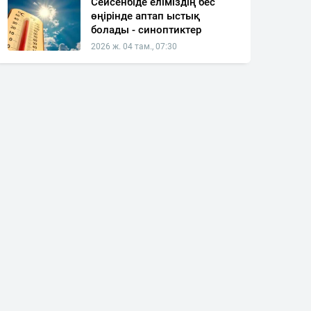
Сейсенбіде еліміздің бес
өңірінде аптап ыстық
болады - синоптиктер
2026 ж. 04 там., 07:30