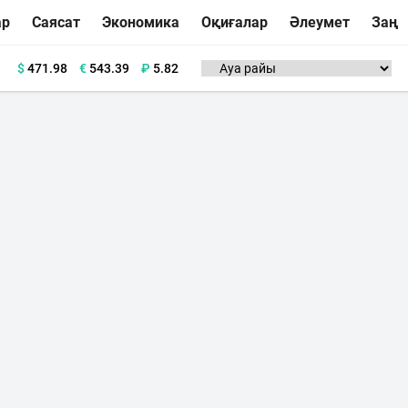
ар
Саясат
Экономика
Оқиғалар
Әлеумет
Заң
$
471.98
€
543.39
₽
5.82