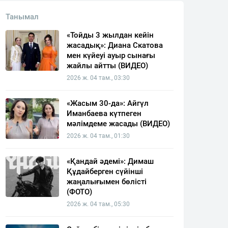
Танымал
«Тойды 3 жылдан кейін
жасадық»: Диана Скатова
мен күйеуі ауыр сынағы
жайлы айтты (ВИДЕО)
2026 ж. 04 там., 03:30
«Жасым 30-да»: Айгүл
Иманбаева күтпеген
мәлімдеме жасады (ВИДЕО)
2026 ж. 04 там., 01:30
«Қандай әдемі»: Димаш
Құдайберген сүйінші
жаңалығымен бөлісті
(ФОТО)
2026 ж. 04 там., 05:30