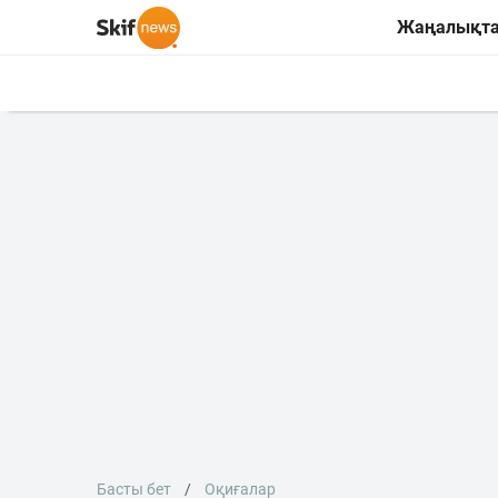
Жаңалықт
Басты бет
Оқиғалар