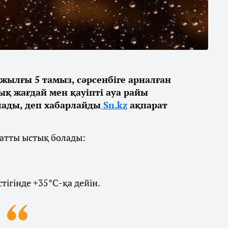
жылғы 5 тамыз, сәрсенбіге арналған
қ жағдай мен қауіпті ауа райы
ды, деп хабарлайды
Sn.kz
ақпарат
қатты ыстық болады:
ігінде +35°С-қа дейін.