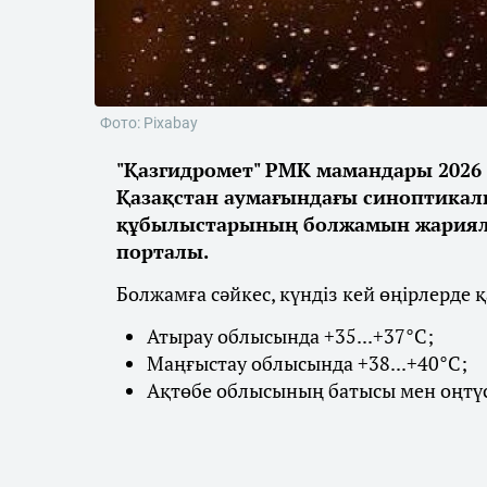
Фото: Pixabay
"Қазгидромет" РМК мамандары 2026 
Қазақстан аумағындағы синоптикалы
құбылыстарының болжамын жарияла
порталы.
Болжамға сәйкес, күндіз кей өңірлерде 
Атырау облысында +35...+37°С;
Маңғыстау облысында +38...+40°С;
Ақтөбе облысының батысы мен оңтүст