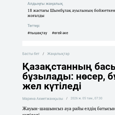
Алдыңғы жаңалық
18 жастағы Шымбұлақ ауылының бойжеткен
жоғалды
Тегтер:
#пышақтау
#өгей әке
Басты бет
Жаңалықтар
Қазақстанның басы
бұзылады: нөсер, 
жел күтіледі
Марина Ахметжанқызы
2026 ж. 05 там., 07:30
Жауын-шашынсыз ауа райы елдің батысынд
күтіледі.