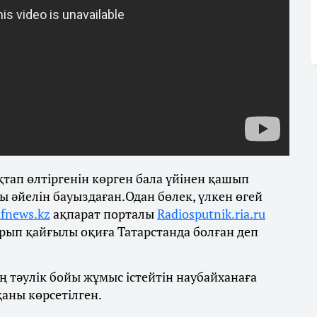
қтап өлтіргенін көрген бала үйінен қашып
ғы әйелін бауыздаған.Одан бөлек, үлкен өгей
ifnews.kz
ақпарат порталы
Radiosputnik.ria.ru
ырып қайғылы оқиға Татарстанда болған деп
 тәулік бойы жұмыс істейтін наубайханаға
қаны көрсетілген.