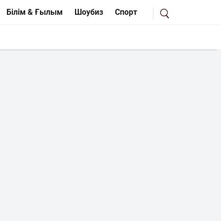
Білім & Ғылым
Шоубиз
Спорт