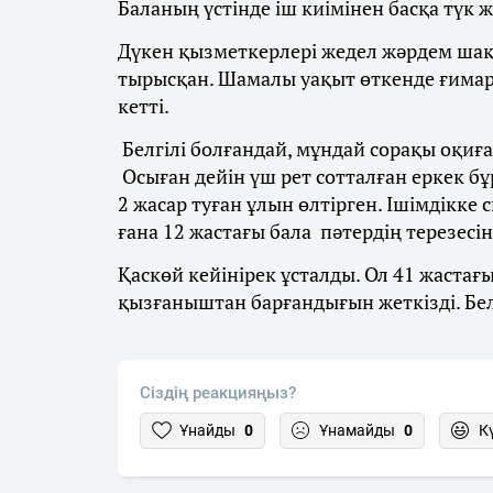
Баланың үстінде іш киімінен басқа түк ж
Дүкен қызметкерлері жедел жәрдем шақ
тырысқан. Шамалы уақыт өткенде ғимара
кетті.
Белгілі болғандай, мұндай сорақы оқиғ
Осыған дейін үш рет сотталған еркек бұ
2 жасар туған ұлын өлтірген. Ішімдікке
ғана 12 жастағы бала пәтердің терезесі
Қаскөй кейінірек ұсталды. Ол 41 жастағ
қызғаныштан барғандығын жеткізді. Белг
Сіздің реакцияңыз?
Ұнайды
0
Ұнамайды
0
К