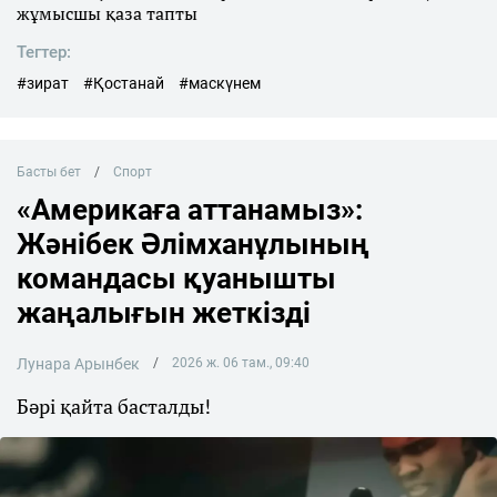
жұмысшы қаза тапты
Тегтер:
#зират
#Қостанай
#маскүнем
Басты бет
Спорт
«Америкаға аттанамыз»:
Жәнібек Әлімханұлының
командасы қуанышты
жаңалығын жеткізді
Лунара Арынбек
2026 ж. 06 там., 09:40
Бәрі қайта басталды!