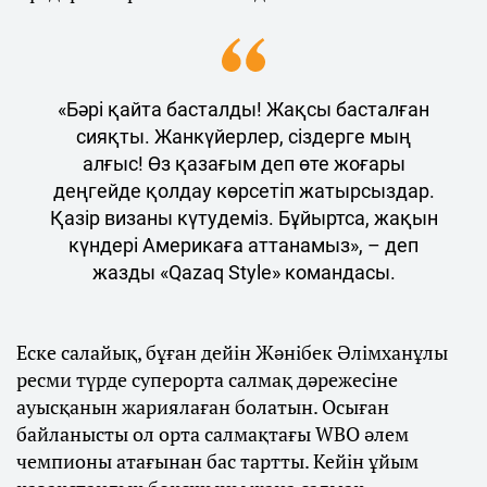
«Бәрі қайта басталды! Жақсы басталған
сияқты. Жанкүйерлер, сіздерге мың
алғыс! Өз қазағым деп өте жоғары
деңгейде қолдау көрсетіп жатырсыздар.
Қазір визаны күтудеміз. Бұйыртса, жақын
күндері Америкаға аттанамыз», – деп
жазды «Qazaq Style» командасы.
Еске салайық, бұған дейін Жәнібек Әлімханұлы
ресми түрде суперорта салмақ дәрежесіне
ауысқанын жариялаған болатын. Осыған
байланысты ол орта салмақтағы WBO әлем
чемпионы атағынан бас тартты. Кейін ұйым