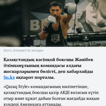
Фото: Әлеуметтік желіден
Қазақстандық кәсіпқой боксшы Жәнібек
Әлімханұлының командасы алдағы
жоспарларымен бөлісті, деп хабарлайды
Sn.kz
ақпарат порталы.
«Qazaq Style» командасының мәліметінше,
қазақстандық боксшы қазір АҚШ визасын күтіп
отыр және құжат дайын болған жағдайда жақын
күндері Америкаға аттанады.