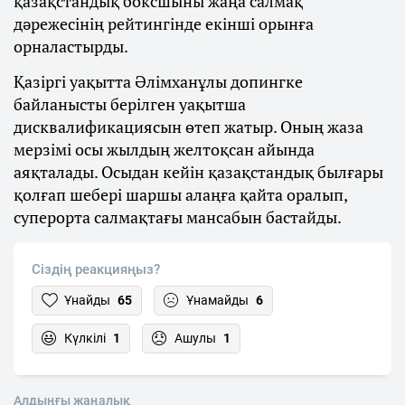
қазақстандық боксшыны жаңа салмақ
дәрежесінің рейтингінде екінші орынға
орналастырды.
Қазіргі уақытта Әлімханұлы допингке
байланысты берілген уақытша
дисквалификациясын өтеп жатыр. Оның жаза
мерзімі осы жылдың желтоқсан айында
аяқталады. Осыдан кейін қазақстандық былғары
қолғап шебері шаршы алаңға қайта оралып,
суперорта салмақтағы мансабын бастайды.
Сіздің реакцияңыз?
Ұнайды
65
Ұнамайды
6
Күлкілі
1
Ашулы
1
Алдыңғы жаңалық