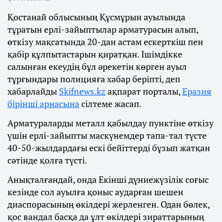
Қостанай облысының Құсмұрын ауылында
тұратын ерлі-зайыптылар арматурасын алып,
өткізу мақсатында 20-дан астам ескерткіш пен
қабір құлпытастарын қиратқан. Ішімдікке
салынған екеудің бұл әрекетін көрген ауыл
тұрғындары полицияға хабар беріпті, деп
хабарлайды
Skifnews.kz
ақпарат порталы,
Еразия
бірінші арнасына
сілтеме жасап.
Арматураларды металл қабылдау пунктіне өткізу
үшін ерлі-зайыпты маскүнемдер тапа-тал түсте
40-50-жылдардағы ескі бейіттерді бұзып жатқан
сәтінде қолға түсті.
Анықталғандай, онда Екінші дүниежүзілік соғыс
кезінде сол ауылға қоныс аударған шешен
диаспорасының өкілдері жерленген. Одан бөлек,
қос вандал басқа да ұлт өкілдері зираттарының