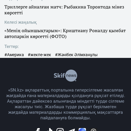
Триллерге айналған матч: Рыбакина Торонтода мінез
көрсетті
Келесі жаңалық
«Менің ойыншықтарым»: Криштиану Роналду қымбат
автопаркін көрсетті (ФОТО)
Тегтер:
#Америка
#жекпе-жек
#Жәнібек Әлімханұлы
«SN.kz» ақпараттық порталына гиперсілтеме жасалған
жағдайда ғана материалдарды қолдануға рұқсат етіледі.
Ақпараттан дәйексөз алынғанда міндетті түрде сілтеме
жасалуы тиіс. Жазбаша түрде рұқсат берілмеген
жағдайда материалдарды коммерциялық мақсаттарға
пайдалануға болмайды.