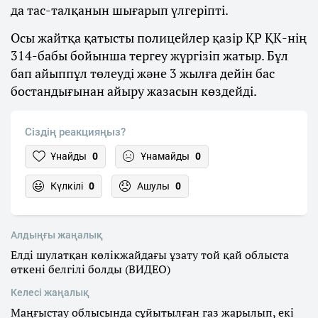
да тас-талқанын шығарып үлгеріпті.
Осы жайтқа қатысты полицейлер қазір ҚР ҚК-нің
314-бабы бойынша тергеу жүргізіп жатыр. Бұл
бап айыппұл төлеуді және 3 жылға дейін бас
бостандығынан айыру жазасын көздейді.
Сіздің реакцияңыз?
Ұнайды
0
Ұнамайды
0
Күлкілі
0
Ашулы
0
Алдыңғы жаңалық
Елді шулатқан көлікжайдағы ұзату той қай облыста
өткені белгілі болды (ВИДЕО)
Келесі жаңалық
Маңғыстау облысында сұйытылған газ жарылып, екі