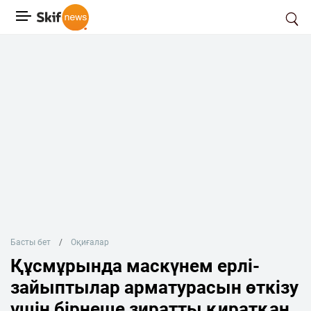
Басты бет
Оқиғалар
Құсмұрында маскүнем ерлі-
зайыптылар арматурасын өткізу
үшін бірнеше зиратты қиратқан