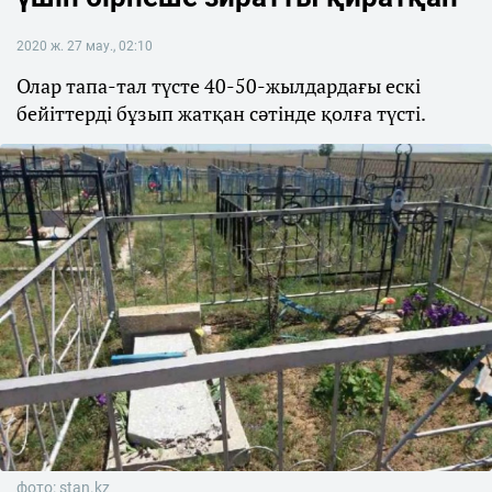
2020 ж. 27 мау., 02:10
Олар тапа-тал түсте 40-50-жылдардағы ескі
бейіттерді бұзып жатқан сәтінде қолға түсті.
фото: stan.kz