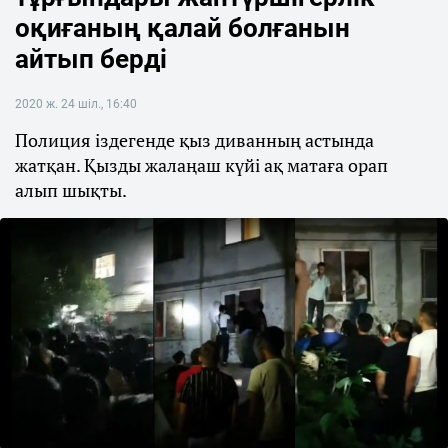
оқиғаның қалай болғанын
айтып берді
2020 ж. 24 шіл., 16:40
Полиция іздегенде қыз диванның астында
жатқан. Қызды жалаңаш күйі ақ матаға орап
алып шықты.