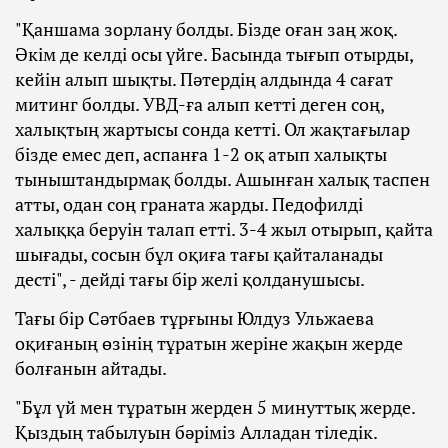
"Қаншама зорлану болды. Бізде оған заң жоқ.
Әкім де келді осы үйге. Басында тығып отырды,
кейін алып шықты. Пәтердің алдында 4 сағат
митинг болды. УВД-ға алып кетті деген соң,
халықтың жартысы сонда кетті. Ол жақтағылар
бізде емес деп, аспанға 1-2 оқ атып халықты
тыныштандырмақ болды. Ашынған халық таспен
атты, одан соң граната жарды. Педофилді
халыққа беруін талап етті. 3-4 жыл отырып, қайта
шығады, сосын бұл оқиға тағы қайталанады
десті", - дейді тағы бір желі қолданушысы.
Тағы бір Сәтбаев тұрғыны Юлдуз Ульжаева
оқиғаның өзінің тұратын жеріне жақын жерде
болғанын айтады.
"Бұл үй мен тұратын жерден 5 минуттық жерде.
Қыздың табылуын бәріміз Алладан тіледік.