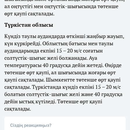
ал оңтүстігі мен оңтүстік-шығысында төтенше
өрт қаупі сақталады.
Түркістан облысы
Күндіз таулы аудандарда өткінші жаңбыр жауып,
күн күркірейді. Облыстың батысы мен таулы
аудандарында екпіні 15 – 20 м/с соғатын
солтүстік-шығыс желі болжанады. Ауа
температурасы 40 градусқа дейін жетеді. Өңірде
төтенше өрт қаупі, ал шығысында жоғары өрт
қаупі сақталады. Шымкентте төтенше өрт қаупі
сақталады. Түркістанда күндіз екпіні 15 – 20 м/с
болатын солтүстік-шығыс желі және 40 градусқа
дейін ыстық күтіледі. Төтенше өрт қаупі
сақталады.
Сіздің реакцияңыз?