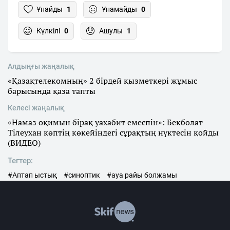
Ұнайды
1
Ұнамайды
0
Күлкілі
0
Ашулы
1
Алдыңғы жаңалық
«Қазақтелекомның» 2 бірдей қызметкері жұмыс
барысында қаза тапты
Келесі жаңалық
«Намаз оқимын бірақ уахабит емеспін»: Бекболат
Тілеухан көптің көкейіндегі сұрақтың нүктесін қойды
(ВИДЕО)
Тегтер:
#Аптап ыстық
#синоптик
#ауа райы болжамы