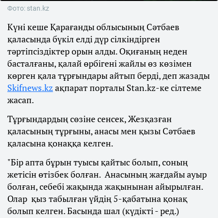
Фото: stan.kz
Күні кеше Қарағанды облысының Сәтбаев
қаласында бүкіл елді дүр сілкіндірген
тәртіпсіздіктер орын алды. Оқиғаның неден
басталғаны, қалай өрбігені жайлы өз көзімен
көрген қала тұрғындары айтып берді, деп жазады
Skifnews.kz
ақпарат порталы Stan.kz-ке сілтеме
жасап.
Тұрғындардың сөзіне сенсек, Жезқазған
қаласының тұрғыны, анасы мен қызы Сәтбаев
қаласына қонаққа келген.
"Бір апта бұрын туысы қайтыс болып, соның
жетісін өтізбек болған. Анасының жағдайы ауыр
болған, себебі жақында жақынынан айырылған.
Олар қыз табылған үйдің 5-қабатына қонақ
болып келген. Басында шал (күдікті - ред.)