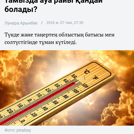
тамызда ауа райы қандай
болады?
Лунара Арынбек
2026 ж. 07 там., 07:30
Түнде және таңертең облыстың батысы мен
солтүстігінде тұман күтіледі.
Фото: pixabay