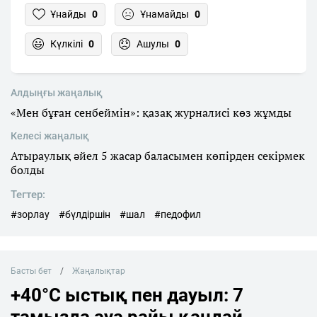
Ұнайды
0
Ұнамайды
0
Күлкілі
0
Ашулы
0
Алдыңғы жаңалық
«Мен бұған сенбеймін»: қазақ журналисі көз жұмды
Келесі жаңалық
Атыраулық әйел 5 жасар баласымен көпірден секірмек
болды
Тегтер:
#зорлау
#бүлдіршін
#шал
#педофил
Басты бет
Жаңалықтар
+40°C ыстық пен дауыл: 7