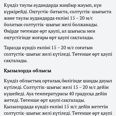
Күндіз таулы аудандарда жаңбыр жауып, күн
күркірейді. Оңтүстік-батыста, солтүстік-шығыста
және таулы аудандарда екпіні 15 – 20 м/с
болатын солтүстік-шығыс желі болжанады.
Өңірде төтенше өрт қаупі, ал шығысы мен
оңтүстігінде жоғары өрт қаупі сақталады.
Таразда күндіз екпіні 15 – 20 м/с соғатын
солтүстік-шығыс желі күтіледі. Төтенше өрт қаупі
сақталады.
Қызылорда облысы
Күндіз облыстың орталық бөлігінде шаңды дауыл
күтіледі. Солтүстік-шығыс желі 15 – 20 м/с дейін
күшейеді. Ауа температурасы 40 градусқа дейін
жетеді. Төтенше өрт қаупі сақталады.
Қызылордада күндіз екпіні 15 м/с дейін жететін
солтүстік-шығыс желі күтіледі. Төтенше өрт қаупі