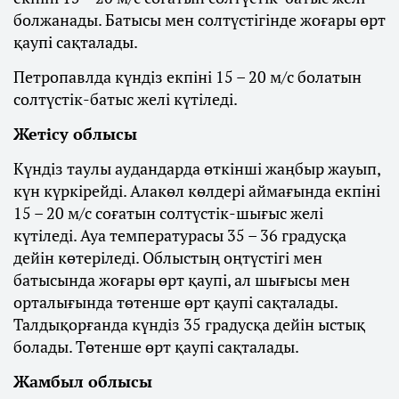
болжанады. Батысы мен солтүстігінде жоғары өрт
қаупі сақталады.
Петропавлда күндіз екпіні 15 – 20 м/с болатын
солтүстік-батыс желі күтіледі.
Жетісу облысы
Күндіз таулы аудандарда өткінші жаңбыр жауып,
күн күркірейді. Алакөл көлдері аймағында екпіні
15 – 20 м/с соғатын солтүстік-шығыс желі
күтіледі. Ауа температурасы 35 – 36 градусқа
дейін көтеріледі. Облыстың оңтүстігі мен
батысында жоғары өрт қаупі, ал шығысы мен
орталығында төтенше өрт қаупі сақталады.
Талдықорғанда күндіз 35 градусқа дейін ыстық
болады. Төтенше өрт қаупі сақталады.
Жамбыл облысы