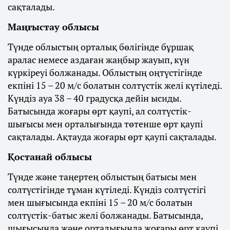
сақталады.
Маңғыстау облысы
Түнде облыстың орталық бөлігінде бұршақ
аралас немесе аздаған жаңбыр жауып, күн
күркіреуі болжанады. Облыстың оңтүстігінде
екпіні 15 – 20 м/с болатын солтүстік желі күтіледі.
Күндіз ауа 38 – 40 градусқа дейін ысиды.
Батысында жоғары өрт қаупі, ал солтүстік-
шығысы мен орталығында төтенше өрт қаупі
сақталады. Ақтауда жоғары өрт қаупі сақталады.
Қостанай облысы
Түнде және таңертең облыстың батысы мен
солтүстігінде тұман күтіледі. Күндіз солтүстігі
мен шығысында екпіні 15 – 20 м/с болатын
солтүстік-батыс желі болжанады. Батысында,
шығысында және орталығында жоғары өрт қаупі,