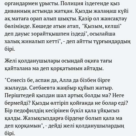
органдармен ұрысты. Полиция іздегенде қыз
диванның астында жатқан. Қызды жалаңаш күйі
ақ матаға орап алып шықты. Қазір ол жансақтау
бөлімінде. Көшеде атын атап, "Қызым, келші"
деп дауыс зорайтқышпен іздеді", осылайша
халық жиналып кетті", - деп айтты тұрғындардың
бірі.
Желі қолданушылары осындай оқиға тағы
қайталана ма деп қорқатынын айтады.
"Сенесіз бе, аспан да, Алла да бізбен бірге
жылауда. Сәтбаевта жаңбыр құйып жатыр.
Періштедей қыздан шал артық болды ма? Неге
бермейді? Қызды өлтіріп қойғанда не болар еді?
Бір педофилдің кесірінен бүкіл қала ұйқысыз
қалды. Жазықсыздарға бірдеңе болып қала ма
деп қорқамын", - дейді желі қолданушылардың
бірі.