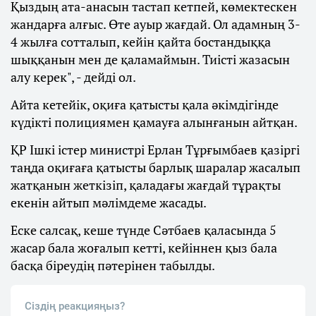
Қыздың ата-анасын тастап кетпей, көмектескен
жандарға алғыс. Өте ауыр жағдай. Ол адамның 3-
4 жылға сотталып, кейін қайта бостандыққа
шыққанын мен де қаламаймын. Тиісті жазасын
алу керек", - дейді ол.
Айта кетейік, оқиға қатысты қала әкімдігінде
күдікті полициямен қамауға алынғанын айтқан.
ҚР Ішкі істер министрі Ерлан Тұрғымбаев қазіргі
таңда оқиғаға қатысты барлық шаралар жасалып
жатқанын жеткізіп, қаладағы жағдай тұрақты
екенін айтып мәлімдеме жасады.
Еске салсақ, кеше түнде Сәтбаев қаласында 5
жасар бала жоғалып кетті, кейіннен қыз бала
басқа біреудің пәтерінен табылды.
Сіздің реакцияңыз?