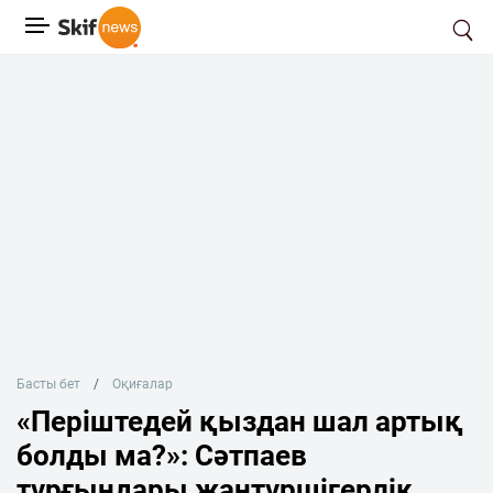
Басты бет
Оқиғалар
«Періштедей қыздан шал артық
болды ма?»: Сәтпаев
тұрғындары жантүршігерлік