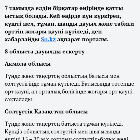
7 тамызда елдің бірқатар өңірінде қатты
ыстық болады. Кей өңірде күн күркіреп,
күшті жел, тұман, шаңды дауыл және табиғи
өрттің жоғары қаупі күтіледі, деп
хабарлайды
Sn.kz
ақпарат порталы.
8 облыста дауылды ескерту
Ақмола облысы
Түнде және таңертең облыстың батысы мен
солтүстігінде тұман күтіледі. Батысында төтенше
өрт қаупі, ал орталық бөлігінде жоғары өрт қаупі
сақталады.
Солтүстік Қазақстан облысы
Түнде және таңертең батыста тұман күтіледі.
Күндіз облыстың солтүстігі мен шығысында
екпіні 15 – 20 м/с соғатын солтүстік-батыс желі