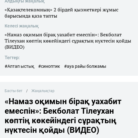
Алдыңғы жаңалық
«Қазақтелекомның» 2 бірдей қызметкері жұмыс
барысында қаза тапты
Келесі жаңалық
«Намаз оқимын бірақ уахабит емеспін»: Бекболат
Тілеухан көптің көкейіндегі сұрақтың нүктесін қойды
(ВИДЕО)
Тегтер:
#Аптап ыстық
#синоптик
#ауа райы болжамы
Басты бет
Жаңалықтар
«Намаз оқимын бірақ уахабит
емеспін»: Бекболат Тілеухан
көптің көкейіндегі сұрақтың
нүктесін қойды (ВИДЕО)