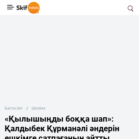
Басты бет
Шоубиз
«Қылышыңды боққа шап»:
Қалдыбек Құрманәлі әндерін
ешкімге сатпағанын айтты