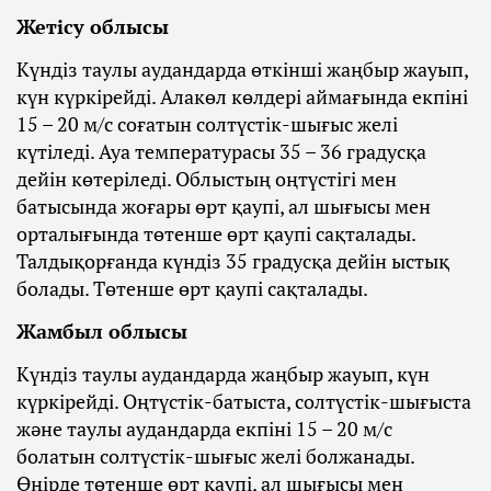
Жетісу облысы
Күндіз таулы аудандарда өткінші жаңбыр жауып,
күн күркірейді. Алакөл көлдері аймағында екпіні
15 – 20 м/с соғатын солтүстік-шығыс желі
күтіледі. Ауа температурасы 35 – 36 градусқа
дейін көтеріледі. Облыстың оңтүстігі мен
батысында жоғары өрт қаупі, ал шығысы мен
орталығында төтенше өрт қаупі сақталады.
Талдықорғанда күндіз 35 градусқа дейін ыстық
болады. Төтенше өрт қаупі сақталады.
Жамбыл облысы
Күндіз таулы аудандарда жаңбыр жауып, күн
күркірейді. Оңтүстік-батыста, солтүстік-шығыста
және таулы аудандарда екпіні 15 – 20 м/с
болатын солтүстік-шығыс желі болжанады.
Өңірде төтенше өрт қаупі, ал шығысы мен