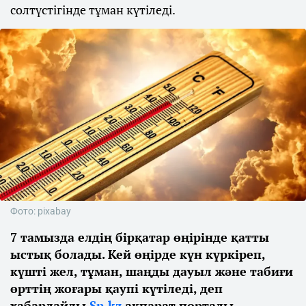
солтүстігінде тұман күтіледі.
Фото: pixabay
7 тамызда елдің бірқатар өңірінде қатты
ыстық болады. Кей өңірде күн күркіреп,
күшті жел, тұман, шаңды дауыл және табиғи
өрттің жоғары қаупі күтіледі, деп
хабарлайды
Sn.kz
ақпарат порталы.