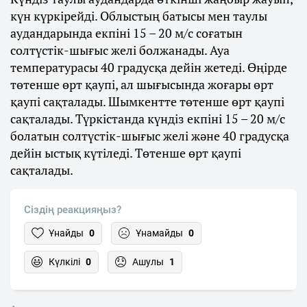
күн күркірейді. Облыстың батысы мен таулы
аудандарында екпіні 15 – 20 м/с соғатын
солтүстік-шығыс желі болжанады. Ауа
температурасы 40 градусқа дейін жетеді. Өңірде
төтенше өрт қаупі, ал шығысында жоғары өрт
қаупі сақталады. Шымкентте төтенше өрт қаупі
сақталады. Түркістанда күндіз екпіні 15 – 20 м/с
болатын солтүстік-шығыс желі және 40 градусқа
дейін ыстық күтіледі. Төтенше өрт қаупі
сақталады.
Сіздің реакцияңыз?
Ұнайды
0
Ұнамайды
0
Күлкілі
0
Ашулы
1