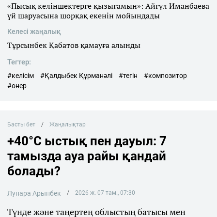
«Пысық келіншектерге қызығамын»: Айгүл Иманбаева
үй шаруасына шорқақ екенін мойындады
Келесі жаңалық
Тұрсынбек Қабатов қамауға алынды
Тегтер:
#келісім
#Қалдыбек Құрманәлі
#тегін
#композитор
#өнер
Басты бет
Жаңалықтар
+40°C ыстық пен дауыл: 7
тамызда ауа райы қандай
болады?
Лунара Арынбек
2026 ж. 07 там., 07:30
Түнде және таңертең облыстың батысы мен