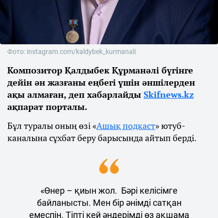
Фото: instagram.com/kaldybek_kurmanali
Композитор Қалдыбек Құрманәлі бүгінге
дейін ән жазғаны еңбегі үшін әншілерден
ақы алмаған, деп хабарлайды
Skifnews.kz
ақпарат порталы.
Бұл туралы оның өзі «
Ашық подкаст
» ютуб-
каналына сұхбат беру барысында айтып берді.
«Өнер – қиын жол. Бәрі келісімге
байланысты. Мен бір әнімді сатқан
емеспін. Тіпті кей әндерімді өз ақшама