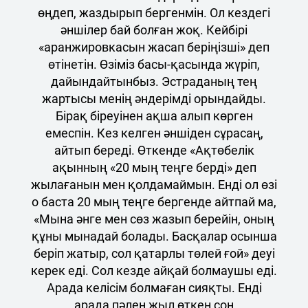
өңдеп, жаздырып бергенмін. Ол кездегі
әншілер бай болған жоқ. Кейбірі
«аранжировкасын жасап беріңізші» деп
өтінетін. Өзіміз басы-қасында жүріп,
дайындайтынбыз. Эстраданың тең
жартысы менің әндерімді орындайды.
Бірақ біреуінен ақша алып көрген
емеспін. Кез келген әншіден сұрасаң,
айтып береді. Өткенде «Ақтөбелік
ақынның «20 мың теңге берді» деп
жылағанын мен қолдамаймын. Енді ол өзі
о баста 20 мың теңге бергенде айтпай ма,
«Мына әнге мен сөз жазып берейін, оның
құны мынадай болады. Басқалар осынша
беріп жатыр, сол қатарлы төлей ғой» деуі
керек еді. Сол кезде айқай болмаушы еді.
Арада келісім болмаған сияқты. Енді
арада пәлен жыл өткен соң