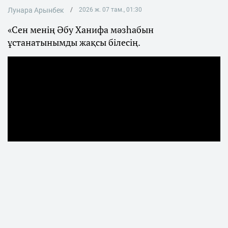
Лунара Арынбек
2026 ж. 07 там., 01:30
«Сен менің Әбу Ханифа мәзһабын
ұстанатынымды жақсы білесің.
Қаңтар оқиғасынан кейін көпшілік
назарынан тыс қалған Мәжілістің бұрынғы
депутаты Бекболат Тілеухан журналист