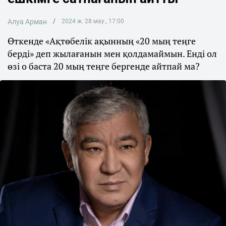
Алуа Арман
2024 ж. 28 мау., 17:00
Өткенде «Ақтөбелік ақынның «20 мың теңге
берді» деп жылағанын мен қолдамаймын. Енді ол
өзі о баста 20 мың теңге бергенде айтпай ма?