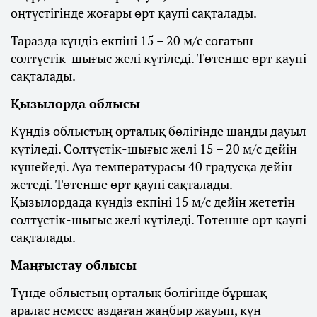
оңтүстігінде жоғары өрт қаупі сақталады.
Таразда күндіз екпіні 15 – 20 м/с соғатын
солтүстік-шығыс желі күтіледі. Төтенше өрт қаупі
сақталады.
Қызылорда облысы
Күндіз облыстың орталық бөлігінде шаңды дауыл
күтіледі. Солтүстік-шығыс желі 15 – 20 м/с дейін
күшейеді. Ауа температурасы 40 градусқа дейін
жетеді. Төтенше өрт қаупі сақталады.
Қызылордада күндіз екпіні 15 м/с дейін жететін
солтүстік-шығыс желі күтіледі. Төтенше өрт қаупі
сақталады.
Маңғыстау облысы
Түнде облыстың орталық бөлігінде бұршақ
аралас немесе аздаған жаңбыр жауып, күн