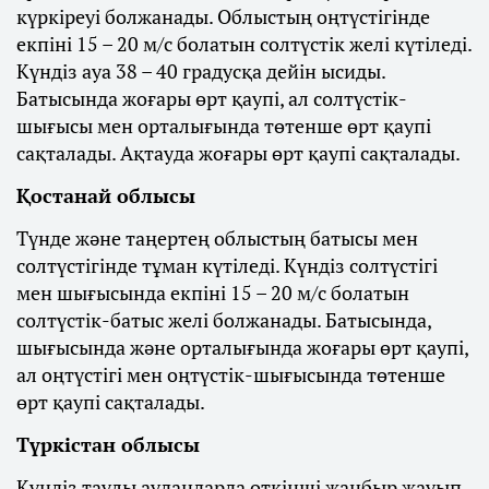
күркіреуі болжанады. Облыстың оңтүстігінде
екпіні 15 – 20 м/с болатын солтүстік желі күтіледі.
Күндіз ауа 38 – 40 градусқа дейін ысиды.
Батысында жоғары өрт қаупі, ал солтүстік-
шығысы мен орталығында төтенше өрт қаупі
сақталады. Ақтауда жоғары өрт қаупі сақталады.
Қостанай облысы
Түнде және таңертең облыстың батысы мен
солтүстігінде тұман күтіледі. Күндіз солтүстігі
мен шығысында екпіні 15 – 20 м/с болатын
солтүстік-батыс желі болжанады. Батысында,
шығысында және орталығында жоғары өрт қаупі,
ал оңтүстігі мен оңтүстік-шығысында төтенше
өрт қаупі сақталады.
Түркістан облысы
Күндіз таулы аудандарда өткінші жаңбыр жауып,