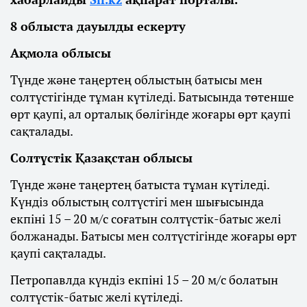
8 облыста дауылды ескерту
Ақмола облысы
Түнде және таңертең облыстың батысы мен
солтүстігінде тұман күтіледі. Батысында төтенше
өрт қаупі, ал орталық бөлігінде жоғары өрт қаупі
сақталады.
Солтүстік Қазақстан облысы
Түнде және таңертең батыста тұман күтіледі.
Күндіз облыстың солтүстігі мен шығысында
екпіні 15 – 20 м/с соғатын солтүстік-батыс желі
болжанады. Батысы мен солтүстігінде жоғары өрт
қаупі сақталады.
Петропавлда күндіз екпіні 15 – 20 м/с болатын
солтүстік-батыс желі күтіледі.