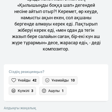
«Қылышыңды боққа шап» дегендей
несіне айтып отыр?! Керемет, өр кеуде,
намысты ақын екен, сол ақшаны
бергенде алмауы керек еді. Лақтырып
жіберуі керек еді, «мен одан да тегін
жазып бере салайын саған, бір-екі күн аш
жүре тұрармын» десе, жарасар еді», - деді
композитор.
Сіздің реакцияңыз?
Ұнайды
42
Ұнамайды
10
Күлкілі
3
Ашулы
1
Алдыңғы жаңалық