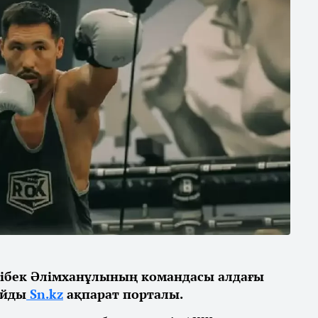
ібек Әлімханұлының командасы алдағы
айды
Sn.kz
ақпарат порталы.