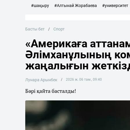
#шақыру
#Алтынай Жорабаева
#университет
Басты бет
Спорт
«Америкаға аттана
Әлімханұлының ко
жаңалығын жеткіз
Лунара Арынбек
2026 ж. 06 там., 09:40
Бәрі қайта басталды!