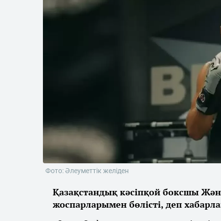
Фото: Әлеуметтік желіден
Қазақстандық кәсіпқой боксшы Жән
жоспарларымен бөлісті, деп хабарл