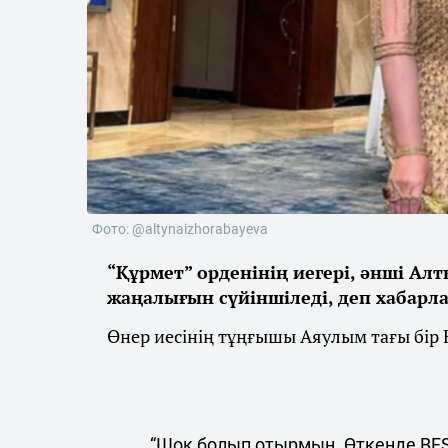
Фото: @altynaizhorabayeva
“Құрмет” орденінің иегері, әнші А
жаңалығын сүйіншіледі, деп хабар
Өнер иесінің тұңғышы Аяулым тағы бір 
“Шок болып отырмын. Өткенде BFSU