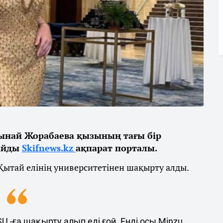
лтынай Жорабаева қызының тағы бір
лайды
Skifnews.kz
ақпарат порталы.
Қытай елінің университетінен шақырту алды.
 -ға шақырту алып еді ғой. Енді осы Minzu