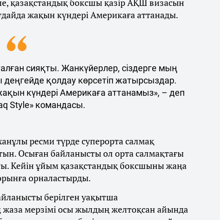
ше, қазақстандық боксшы қазір АҚШ визасын
ғдайда жақын күндері Америкаға аттанады.
талған сияқты. Жанкүйерлер, сіздерге мың
ы деңгейде қолдау көрсетіп жатырсыздар.
 жақын күндері Америкаға аттанамыз», – деп
q Style» командасы.
ханұлы ресми түрде суперорта салмақ
тын. Осыған байланысты ол орта салмақтағы
ты. Кейін ұйым қазақстандық боксшыны жаңа
 орынға орналастырды.
байланысты берілген уақытша
 жаза мерзімі осы жылдың желтоқсан айында