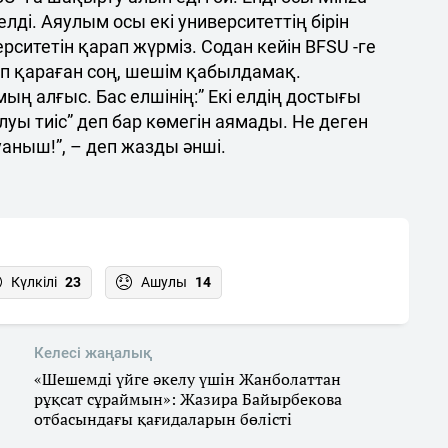
елді. Аяулым осы екі университеттің бірін
рситетін қарап жүрміз. Содан кейін BFSU -ге
п қараған соң, шешім қабылдамақ.
ың алғыс. Бас елшінің:” Екі елдің достығы
луы тиіс” деп бар көмегін аямады. Не деген
уаныш!”, – деп жазды әнші.
Күлкілі
23
Ашулы
14
Келесі жаңалық
«Шешемді үйге әкелу үшін Жанболаттан
рұқсат сұраймын»: Жазира Байырбекова
отбасындағы қағидаларын бөлісті