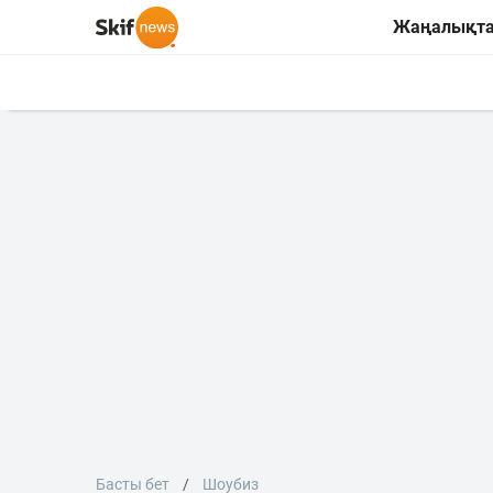
Жаңалықт
Басты бет
Шоубиз