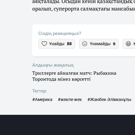
аяқталады. Осыдан кейін қазақстандық
оралып, суперорта салмақтағы мансабы
Сіздің реакцияңыз?
Ұнайды
88
Ұнамайды
6
Алдыңғы жаңалық
Триллерге айналған матч: Рыбакина
Торонтода мінез көрсетті
Тегтер:
#Америка
#жекпе-жек
#Жәнібек Әлімханұлы