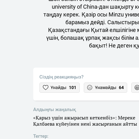
university of China-дан шақырту к
таңдау керек. Қазір осы Minzu униве
барамыз дейді. Салыстыры
Қазақстандағы Қытай елшілігіне м
үшін, болашақ ұрпақ жақсы білім а
бақыт! Не деген қ
Сіздің реакцияңыз?
Ұнайды
101
Ұнамайды
64
Алдыңғы жаңалық
«Қарыз үшін ажырасып кеткенбіз»: Мереке
Қалбаева күйеуінен нені жасырғанын айтты
Тегтер: