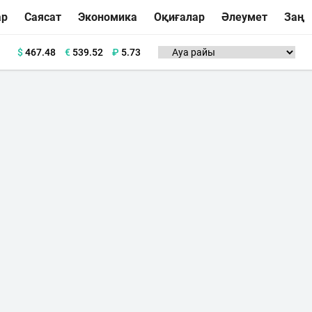
ар
Саясат
Экономика
Оқиғалар
Әлеумет
Заң
$
467.48
€
539.52
₽
5.73