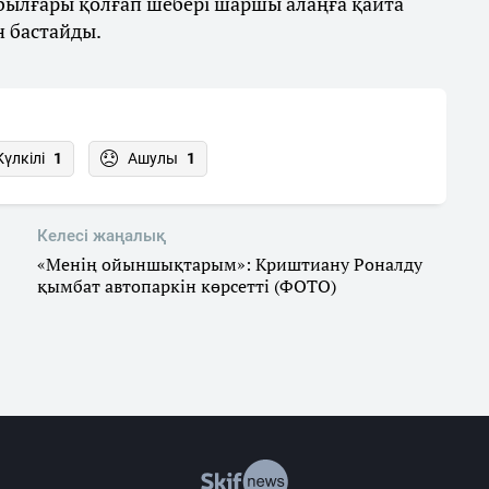
 былғары қолғап шебері шаршы алаңға қайта
н бастайды.
Күлкілі
1
Ашулы
1
Келесі жаңалық
«Менің ойыншықтарым»: Криштиану Роналду
қымбат автопаркін көрсетті (ФОТО)