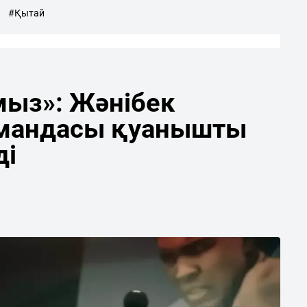
#Қытай
мыз»: Жәнібек
мандасы қуанышты
ді