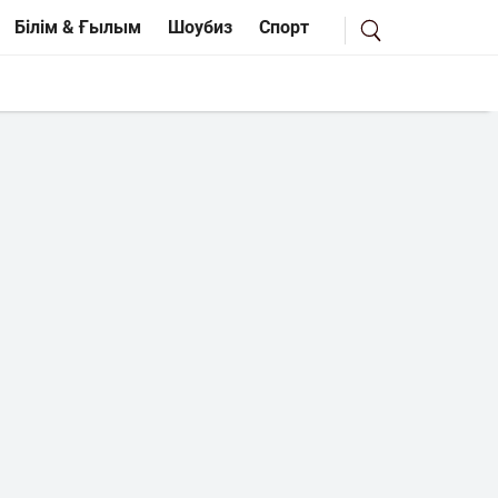
Білім & Ғылым
Шоубиз
Спорт