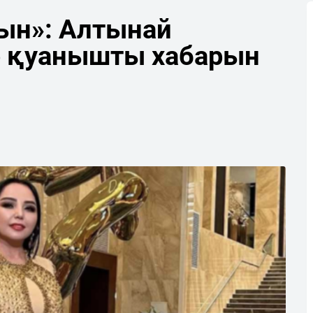
ын»: Алтынай
р қуанышты хабарын