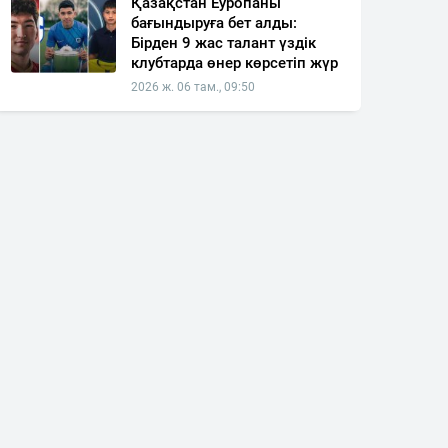
Қазақстан Еуропаны
бағындыруға бет алды:
Бірден 9 жас талант үздік
клубтарда өнер көрсетіп жүр
2026 ж. 06 там., 09:50