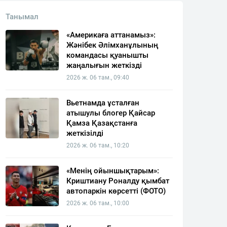
Танымал
«Америкаға аттанамыз»:
Жәнібек Әлімханұлының
командасы қуанышты
жаңалығын жеткізді
2026 ж. 06 там., 09:40
Вьетнамда ұсталған
атышулы блогер Қайсар
Қамза Қазақстанға
жеткізілді
2026 ж. 06 там., 10:20
«Менің ойыншықтарым»:
Криштиану Роналду қымбат
автопаркін көрсетті (ФОТО)
2026 ж. 06 там., 10:00