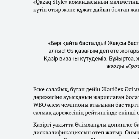
«Qazaq Style» командасының мәліметін
күтіп отыр және құжат дайын болған жа
«Бәрі қайта басталды! Жақсы бас
алғыс! Өз қазағым деп өте жоғар
Қазір визаны күтудеміз. Бұйыртса,
жазды «Qaza
Еске салайық, бұған дейін Жәнібек Әлім
дәрежесіне ауысқанын жариялаған бола
WBO әлем чемпионы атағынан бас тарт
салмақ дәрежесінің рейтингінде екінші
Қазіргі уақытта Әлімханұлы допингке 
дисквалификациясын өтеп жатыр. Оның