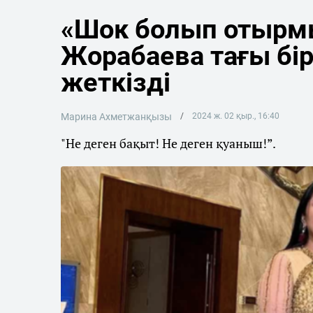
«Шок болып отырм
Жорабаева тағы бі
жеткізді
Марина Ахметжанқызы
2024 ж. 02 қыр., 16:40
"Не деген бақыт! Не деген қуаныш!”.