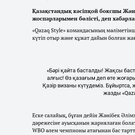
Қазақстандық кәсіпқой боксшы Жән
жоспарларымен бөлісті, деп хабарл
«Qazaq Style» командасының мәліметін
күтіп отыр және құжат дайын болған жа
«Бәрі қайта басталды! Жақсы бас
алғыс! Өз қазағым деп өте жоғар
Қазір визаны күтудеміз. Бұйыртса,
жазды «Qaza
Еске салайық, бұған дейін Жәнібек Әлім
дәрежесіне ауысқанын жариялаған бола
WBO әлем чемпионы атағынан бас тарт