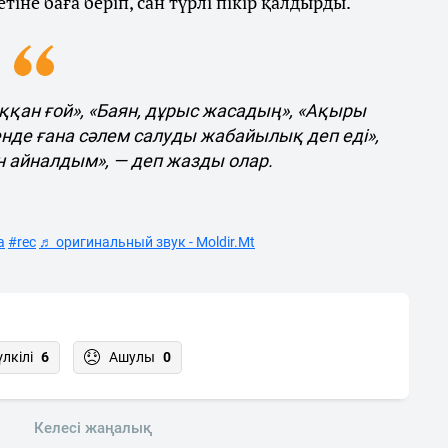
не баға беріп, сан түрлі пікір қалдырды.
ыққан ғой», «Баян, дұрыс жасадың», «Ақыры
нде ғана сәлем салуды жабайылық деп еді»,
н айналдым», — деп жазды олар.
а
#rec
♬ оригинальный звук - Moldir.Mt
үлкілі
6
Ашулы
0
Келесі жаңалық