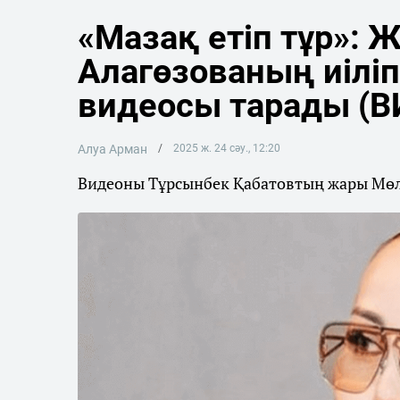
«Мазақ етіп тұр»: 
Алагөзованың иіліп
видеосы тарады (В
Алуа Арман
2025 ж. 24 сәу., 12:20
Видеоны Тұрсынбек Қабатовтың жары Мөл