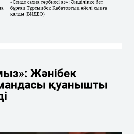
«Сенде сахна тәрбиесі аз»: Әншілікке бет
на
бұрған Тұрсынбек Қабатовтың әйелі сынға
қалды (ВИДЕО)
мыз»: Жәнібек
мандасы қуанышты
ді