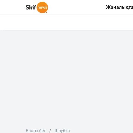
Жаңалықт
Басты бет
Шоубиз