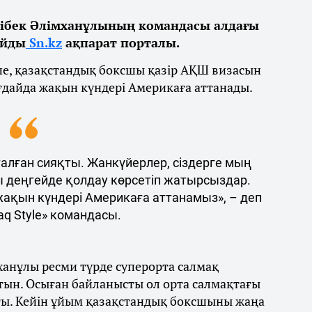
ібек Әлімханұлының командасы алдағы
айды
Sn.kz
ақпарат порталы.
ше, қазақстандық боксшы қазір АҚШ визасын
ғдайда жақын күндері Америкаға аттанады.
талған сияқты. Жанкүйерлер, сіздерге мың
ы деңгейде қолдау көрсетіп жатырсыздар.
 жақын күндері Америкаға аттанамыз», – деп
q Style» командасы.
ханұлы ресми түрде суперорта салмақ
тын. Осыған байланысты ол орта салмақтағы
ты. Кейін ұйым қазақстандық боксшыны жаңа