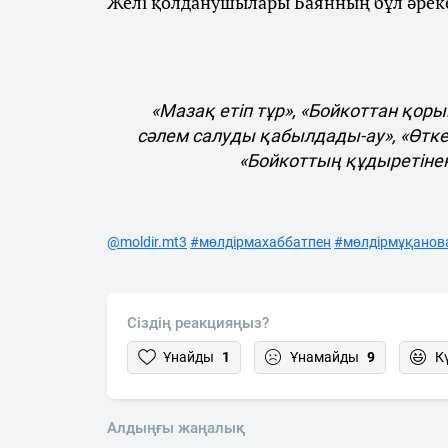
Желі қолданушылары Баянның бұл әрекеті
«Мазақ етіп тұр», «Бойкоттан қор
сәлем салуды қабылдады-ау», «Өтке
«Бойкоттың құдыретіне
@moldir.mt3
#мөлдірмахаббатпен
#мөлдірмұқанов
Сіздің реакцияңыз?
Ұнайды
1
Ұнамайды
9
К
Алдыңғы жаңалық