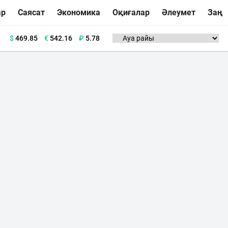
ар
Саясат
Экономика
Оқиғалар
Әлеумет
Заң
$
469.85
€
542.16
₽
5.78