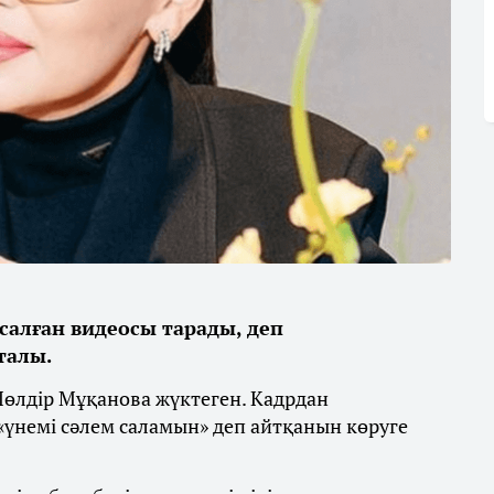
алған видеосы тарады, деп
талы.
өлдір Мұқанова жүктеген. Кадрдан
 «үнемі сәлем саламын» деп айтқанын көруге