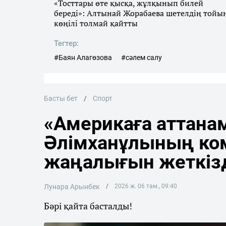
«Тосттары өте қысқа, жұлқынып билей
береді»: Алтынай Жорабаева шетелдің тойы
көңілі толмай қайтты
Тегтер:
#Баян Алагөзова
#сәлем салу
Басты бет
Спорт
«Америкаға аттана
Әлімханұлының ко
жаңалығын жеткіз
Лунара Арынбек
2026 ж. 06 там., 09:40
Бәрі қайта басталды!