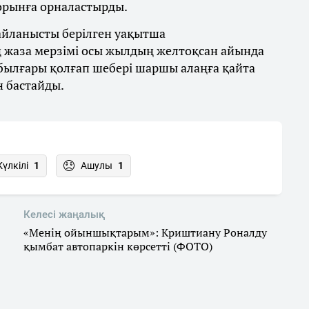
 орынға орналастырды.
байланысты берілген уақытша
 жаза мерзімі осы жылдың желтоқсан айында
 былғары қолғап шебері шаршы алаңға қайта
н бастайды.
Күлкілі
1
Ашулы
1
Келесі жаңалық
«Менің ойыншықтарым»: Криштиану Роналду
қымбат автопаркін көрсетті (ФОТО)