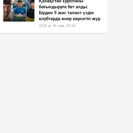
Қазақстан Еуропаны
бағындыруға бет алды:
Бірден 9 жас талант үздік
клубтарда өнер көрсетіп жүр
2026 ж. 06 там., 09:50