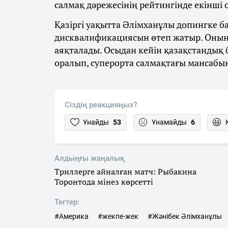
салмақ дәрежесінің рейтингінде екінші
Қазіргі уақытта Әлімханұлы допингке 
дисквалификациясын өтеп жатыр. Оның
аяқталады. Осыдан кейін қазақстандық
оралып, суперорта салмақтағы мансабы
Сіздің реакцияңыз?
Ұнайды
53
Ұнамайды
6
Алдыңғы жаңалық
Триллерге айналған матч: Рыбакина
Торонтода мінез көрсетті
Тегтер:
#Америка
#жекпе-жек
#Жәнібек Әлімханұлы