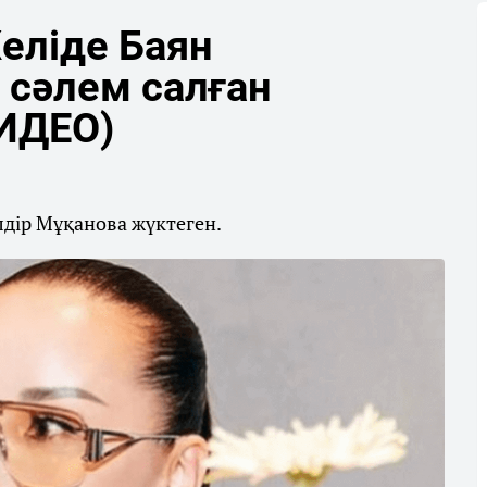
Желіде Баян
 сәлем салған
ИДЕО)
дір Мұқанова жүктеген.