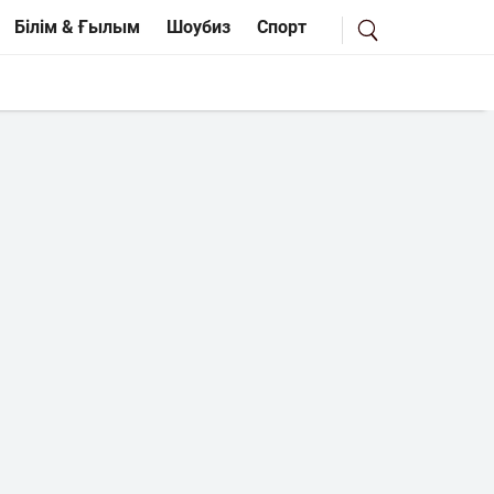
Білім & Ғылым
Шоубиз
Спорт