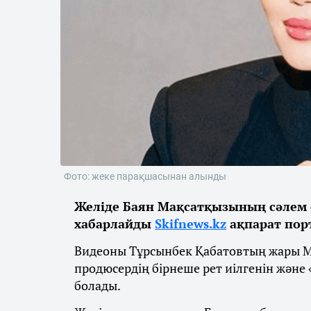
Фото: жеке парақшасынан алынды
Желіде Баян Мақсатқызының сәлем с
хабарлайды
Skifnews.kz
ақпарат пор
Видеоны Тұрсынбек Қабатовтың жары М
продюсердің бірнеше рет иілгенін және
болады.