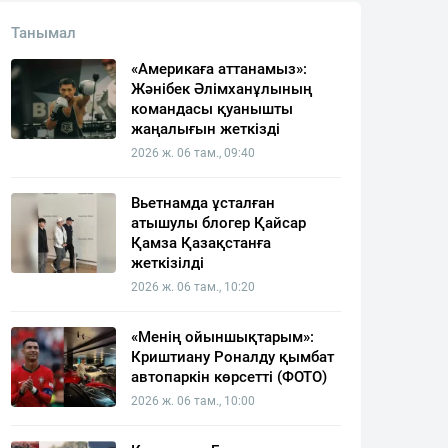
Танымал
«Америкаға аттанамыз»:
Жәнібек Әлімханұлының
командасы қуанышты
жаңалығын жеткізді
2026 ж. 06 там., 09:40
Вьетнамда ұсталған
атышулы блогер Қайсар
Қамза Қазақстанға
жеткізілді
2026 ж. 06 там., 10:20
«Менің ойыншықтарым»:
Криштиану Роналду қымбат
автопаркін көрсетті (ФОТО)
2026 ж. 06 там., 10:00