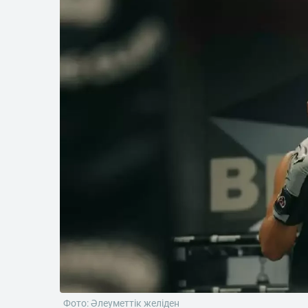
Фото: Әлеуметтік желіден