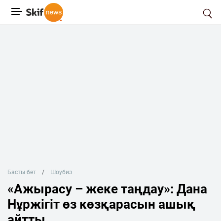
Басты бет
Шоубиз
«Ажырасу – жеке таңдау»: Дана
Нұржігіт өз көзқарасын ашық
айтты