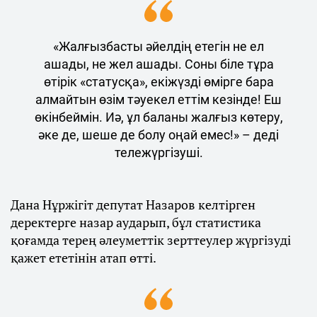
«Жалғызбасты әйелдің етегін не ел
ашады, не жел ашады. Соны біле тұра
өтірік «статусқа», екіжүзді өмірге бара
алмайтын өзім тәуекел еттім кезінде! Еш
өкінбеймін. Иә, ұл баланы жалғыз көтеру,
әке де, шеше де болу оңай емес!» – деді
тележүргізуші.
Дана Нұржігіт депутат Назаров келтірген
деректерге назар аударып, бұл статистика
қоғамда терең әлеуметтік зерттеулер жүргізуді
қажет ететінін атап өтті.