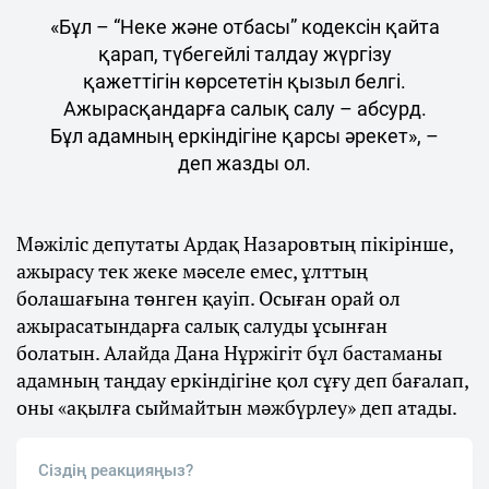
«Бұл – “Неке және отбасы” кодексін қайта
қарап, түбегейлі талдау жүргізу
қажеттігін көрсететін қызыл белгі.
Ажырасқандарға салық салу – абсурд.
Бұл адамның еркіндігіне қарсы әрекет», –
деп жазды ол.
Мәжіліс депутаты Ардақ Назаровтың пікірінше,
ажырасу тек жеке мәселе емес, ұлттың
болашағына төнген қауіп. Осыған орай ол
ажырасатындарға салық салуды ұсынған
болатын. Алайда Дана Нұржігіт бұл бастаманы
адамның таңдау еркіндігіне қол сұғу деп бағалап,
оны «ақылға сыймайтын мәжбүрлеу» деп атады.
Сіздің реакцияңыз?