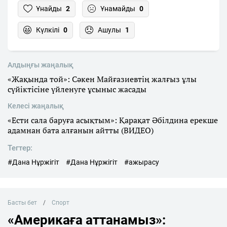
Ұнайды
2
Ұнамайды
0
Күлкілі
0
Ашулы
1
Алдыңғы жаңалық
«Жақында той»: Сәкен Майғазиевтің жалғыз ұлы
сүйіктісіне үйленуге ұсыныс жасады
Келесі жаңалық
«Ести сала баруға асықтым»: Қарақат Әбілдина ерекше
адамнан бата алғанын айтты (ВИДЕО)
Тегтер:
#Дана Нұржігіт
#Дана Нұржігіт
#ажырасу
Басты бет
Спорт
«Америкаға аттанамыз»: