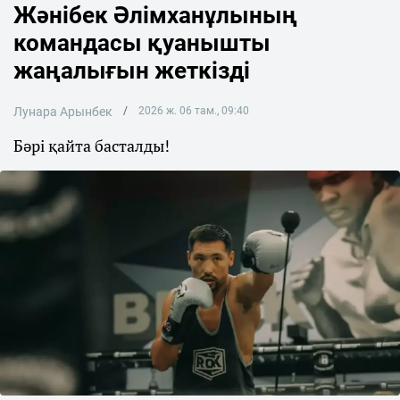
Жәнібек Әлімханұлының
командасы қуанышты
жаңалығын жеткізді
Лунара Арынбек
2026 ж. 06 там., 09:40
Бәрі қайта басталды!