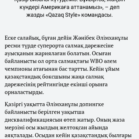
күндері Америкаға аттанамыз», – деп
жазды «Qazaq Style» командасы.
Еске салайық, бұған дейін Жәнібек Әлімханұлы
ресми түрде суперорта салмақ дәрежесіне
ауысқанын жариялаған болатын. Осыған
байланысты ол орта салмақтағы WBO әлем
чемпионы атағынан бас тартты. Кейін ұйым
қазақстандық боксшыны жаңа салмақ
дәрежесінің рейтингінде екінші орынға
орналастырды.
Қазіргі уақытта Әлімханұлы допингке
байланысты берілген уақытша
дисквалификациясын өтеп жатыр. Оның жаза
мерзімі осы жылдың желтоқсан айында
аяқталады. Осыдан кейін қазақстандық былғары