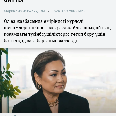
Марина Ахметжанқызы
2025 ж. 06 мам., 13:40
Ол өз жазбасында өміріндегі күрделі
шешімдерінің бірі – ажырасу жайлы ашық айтып,
қоғамдағы түсінбеушіліктерге төтеп беру үшін
батыл қадамға барғанын жеткізді.