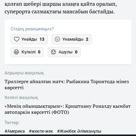
қолғап шебері шаршы алаңға қайта оралып,
суперорта салмақтағы мансабын бастайды.
Сіздің реакцияңыз?
Ұнайды
13
Ұнамайды
2
Күлкілі
0
Ашулы
0
Алдыңғы жаңалық
Триллерге айналған матч: Рыбакина Торонтода мінез
көрсетті
Келесі жаңалық
«Менің ойыншықтарым»: Криштиану Роналду қымбат
автопаркін көрсетті (ФОТО)
Тегтер:
#Америка
#жекпе-жек
#Жәнібек Әлімханұлы