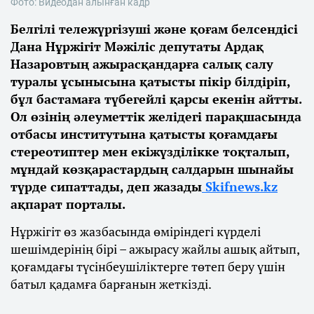
Фото: Видеодан алынған кадр
Белгілі тележүргізуші және қоғам белсендісі
Дана Нұржігіт Мәжіліс депутаты Ардақ
Назаровтың ажырасқандарға салық салу
туралы ұсынысына қатысты пікір білдіріп,
бұл бастамаға түбегейлі қарсы екенін айтты.
Ол өзінің әлеуметтік желідегі парақшасында
отбасы институтына қатысты қоғамдағы
стереотиптер мен екіжүзділікке тоқталып,
мұндай көзқарастардың салдарын шынайы
түрде сипаттады, деп жазады
Skifnews.kz
ақпарат порталы.
Нұржігіт өз жазбасында өміріндегі күрделі
шешімдерінің бірі – ажырасу жайлы ашық айтып,
қоғамдағы түсінбеушіліктерге төтеп беру үшін
батыл қадамға барғанын жеткізді.