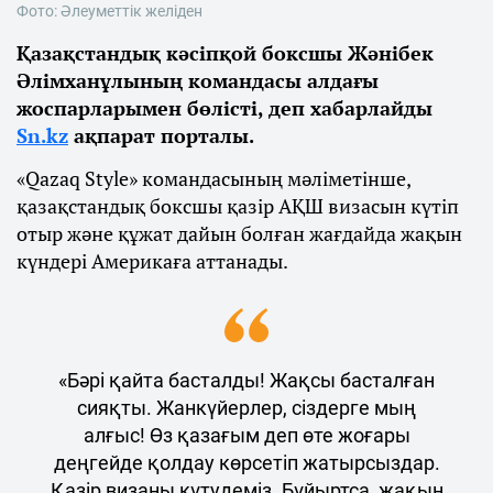
Фото: Әлеуметтік желіден
Қазақстандық кәсіпқой боксшы Жәнібек
Әлімханұлының командасы алдағы
жоспарларымен бөлісті, деп хабарлайды
Sn.kz
ақпарат порталы.
«Qazaq Style» командасының мәліметінше,
қазақстандық боксшы қазір АҚШ визасын күтіп
отыр және құжат дайын болған жағдайда жақын
күндері Америкаға аттанады.
«Бәрі қайта басталды! Жақсы басталған
сияқты. Жанкүйерлер, сіздерге мың
алғыс! Өз қазағым деп өте жоғары
деңгейде қолдау көрсетіп жатырсыздар.
Қазір визаны күтудеміз. Бұйыртса, жақын