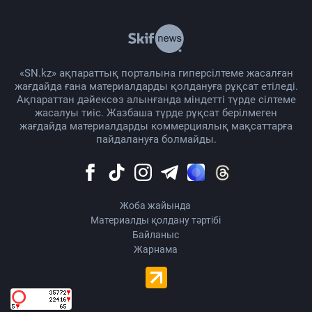
«SN.kz» ақпараттық порталына гиперсілтеме жасалған
жағдайда ғана материалдарды қолдануға рұқсат етіледі.
Ақпараттан дәйексөз алынғанда міндетті түрде сілтеме
жасалуы тиіс. Жазбаша түрде рұқсат берілмеген
жағдайда материалдарды коммерциялық мақсаттарға
пайдалануға болмайды.
Жоба жайында
Материалды қолдану тәртібі
Байланыс
Жарнама