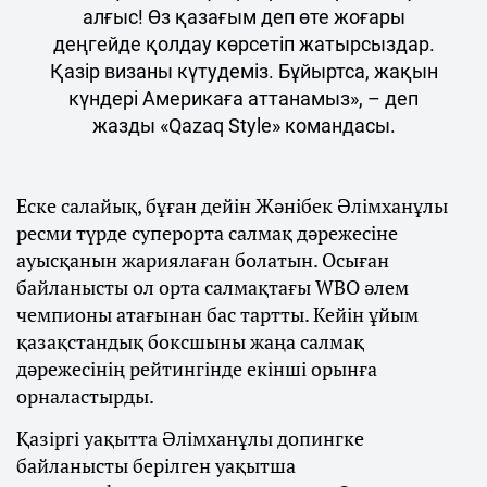
алғыс! Өз қазағым деп өте жоғары
деңгейде қолдау көрсетіп жатырсыздар.
Қазір визаны күтудеміз. Бұйыртса, жақын
күндері Америкаға аттанамыз», – деп
жазды «Qazaq Style» командасы.
Еске салайық, бұған дейін Жәнібек Әлімханұлы
ресми түрде суперорта салмақ дәрежесіне
ауысқанын жариялаған болатын. Осыған
байланысты ол орта салмақтағы WBO әлем
чемпионы атағынан бас тартты. Кейін ұйым
қазақстандық боксшыны жаңа салмақ
дәрежесінің рейтингінде екінші орынға
орналастырды.
Қазіргі уақытта Әлімханұлы допингке
байланысты берілген уақытша