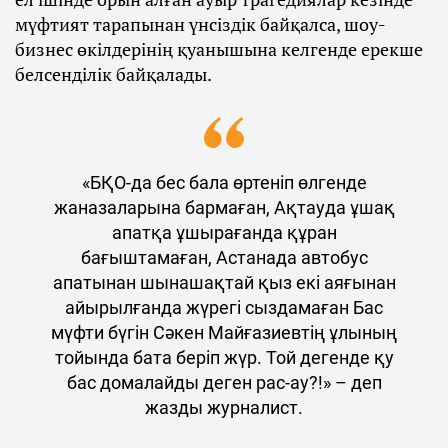
мүфтият тарапынан үнсіздік байқалса, шоу-
бизнес өкілдерінің қуанышына келгенде ерекше
белсенділік байқалады.
«БҚО-да бес бала өртеніп өлгенде
жаназаларына бармаған, Ақтауда ұшақ
апатқа ұшырағанда құран
бағыштамаған, Астанада автобус
апатынан шынашақтай қыз екі аяғынан
айырылғанда жүрегі сыздамаған Бас
мүфти бүгін Сәкен Майғазиевтің ұлының
тойында бата беріп жүр. Той дегенде қу
бас домалайды деген рас-ау?!» – деп
жазды журналист.