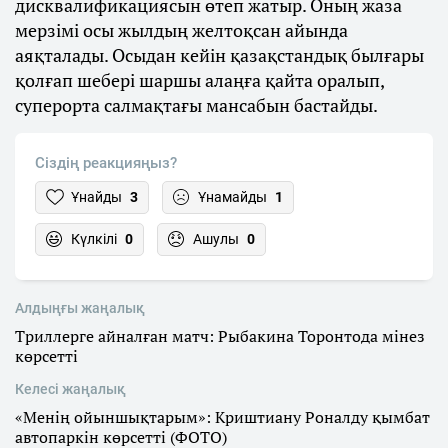
дисквалификациясын өтеп жатыр. Оның жаза
мерзімі осы жылдың желтоқсан айында
аяқталады. Осыдан кейін қазақстандық былғары
қолғап шебері шаршы алаңға қайта оралып,
суперорта салмақтағы мансабын бастайды.
Сіздің реакцияңыз?
Ұнайды
3
Ұнамайды
1
Күлкілі
0
Ашулы
0
Алдыңғы жаңалық
Триллерге айналған матч: Рыбакина Торонтода мінез
көрсетті
Келесі жаңалық
«Менің ойыншықтарым»: Криштиану Роналду қымбат
автопаркін көрсетті (ФОТО)