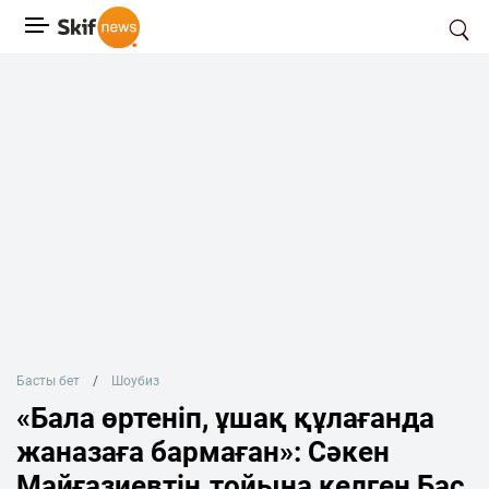
Басты бет
Шоубиз
«Бала өртеніп, ұшақ құлағанда
жаназаға бармаған»: Сәкен
Майғазиевтің тойына келген Бас