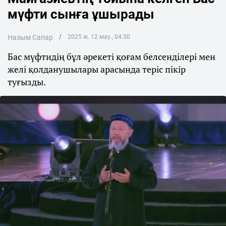
мүфти сынға ұшырады
Назым Сапар
2025 ж. 12 мау., 04:30
Бас мүфтидің бұл әрекеті қоғам белсенділері мен
желі қолданушылары арасында теріс пікір
туғызды.