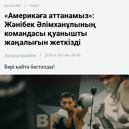
Басты бет
Спорт
«Америкаға аттанамыз»:
Жәнібек Әлімханұлының
командасы қуанышты
жаңалығын жеткізді
Лунара Арынбек
2026 ж. 06 там., 09:40
Бәрі қайта басталды!