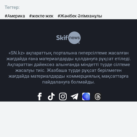
Тегтер:
#Америка
#жекпе-жек
#Жәнібек Әлімханұлы
«SN.kz» ақпараттық порталына гиперсілтеме жасалған
жағдайда ғана материалдарды қолдануға рұқсат етіледі.
Ақпараттан дәйексөз алынғанда міндетті түрде сілтеме
жасалуы тиіс. Жазбаша түрде рұқсат берілмеген
жағдайда материалдарды коммерциялық мақсаттарға
пайдалануға болмайды.
Жоба жайында
Материалды қолдану тәртібі
Байланыс
Жарнама