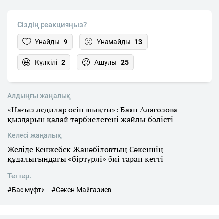
Сіздің реакцияңыз?
Ұнайды
9
Ұнамайды
13
Күлкілі
2
Ашулы
25
Алдыңғы жаңалық
«Нағыз ледилар өсіп шықты»: Баян Алагөзова
қыздарын қалай тәрбиелегені жайлы бөлісті
Келесі жаңалық
Желіде Кенжебек Жанәбіловтың Сәкеннің
құдалығындағы «біртүрлі» биі тарап кетті
Тегтер:
#Бас мүфти
#Сәкен Майғазиев