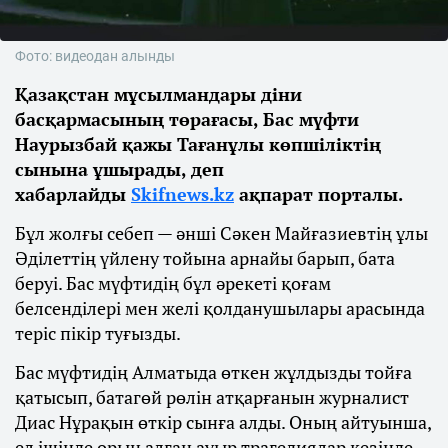
Фото: видеодан алынды
Қазақстан мұсылмандары діни
басқармасының төрағасы, Бас мүфти
Наурызбай қажы Тағанұлы көпшіліктің
сынына ұшырады, деп
хабарлайды
Skifnews.kz
ақпарат порталы.
Бұл жолғы себеп — әнші Сәкен Майғазиевтің ұлы
Әділеттің үйлену тойына арнайы барып, бата
беруі. Бас мүфтидің бұл әрекеті қоғам
белсенділері мен желі қолданушылары арасында
теріс пікір туғызды.
Бас мүфтидің Алматыда өткен жұлдызды тойға
қатысып, батагөй рөлін атқарғанын журналист
Диас Нұрақын өткір сынға алды. Оның айтуынша,
ел ішінде орын алған ауыр трагедиялар кезінде