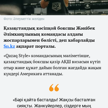
Фото: Әлеуметтік желіден
Қазақстандық кәсіпқой боксшы Жәнібек
Әлімханұлының командасы алдағы
жоспарларымен бөлісті, деп хабарлайды
Sn.kz
ақпарат порталы.
«Qazaq Style» командасының мәліметінше,
қазақстандық боксшы қазір АҚШ визасын күтіп
отыр және құжат дайын болған жағдайда жақын
күндері Америкаға аттанады.
«Бәрі қайта басталды! Жақсы басталған
сияқты. Жанкүйерлер, сіздерге мың