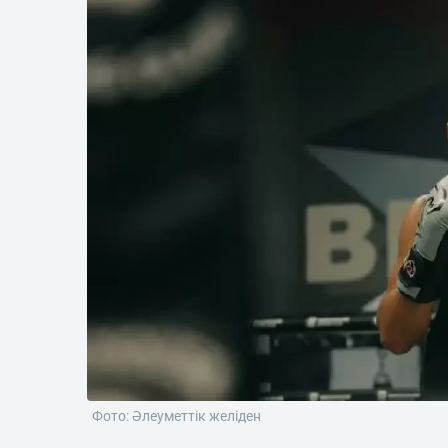
Фото: Әлеуметтік желіден