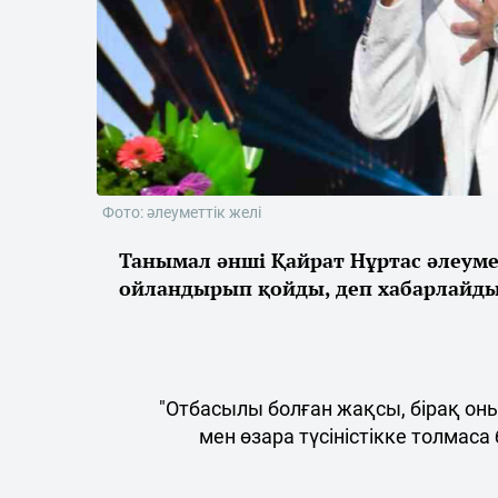
Фото: әлеуметтік желі
Танымал әнші Қайрат Нұртас әлеумет
ойландырып қойды, деп хабарлайд
"Отбасылы болған жақсы, бірақ оның
мен өзара түсіністікке толмаса 