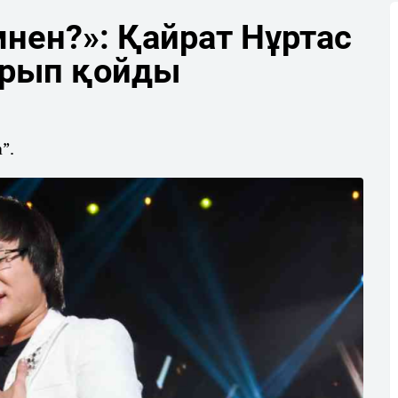
мнен?»: Қайрат Нұртас
ырып қойды
”.