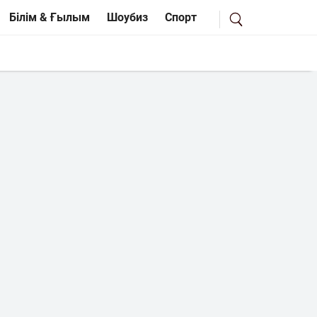
Білім & Ғылым
Шоубиз
Спорт