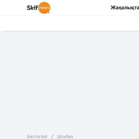
Жаңалықт
Басты бет
Шоубиз