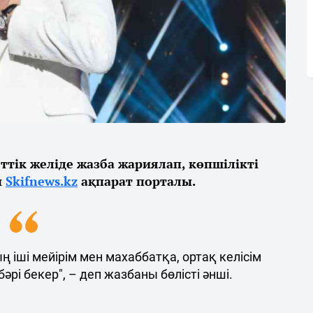
тік желіде жазба жариялап, көпшілікті
ы
Skifnews.kz
ақпарат порталы.
 іші мейірім мен махаббатқа, ортақ келісім
бәрі бекер", – деп жазбаны бөлісті әнші.