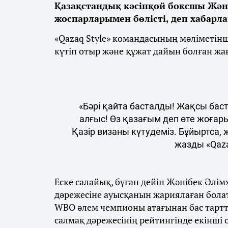
Қазақстандық кәсіпқой боксшы Жән
жоспарларымен бөлісті, деп хабарл
«Qazaq Style» командасының мәліметін
күтіп отыр және құжат дайын болған жа
«Бәрі қайта басталды! Жақсы бас
алғыс! Өз қазағым деп өте жоғар
Қазір визаны күтудеміз. Бұйыртса,
жазды «Qaza
Еске салайық, бұған дейін Жәнібек Әлім
дәрежесіне ауысқанын жариялаған бола
WBO әлем чемпионы атағынан бас тарт
салмақ дәрежесінің рейтингінде екінші