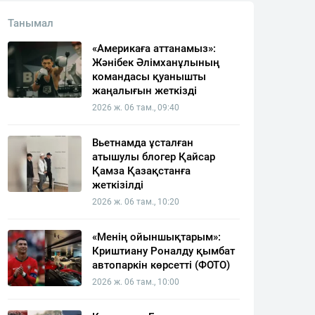
Танымал
«Америкаға аттанамыз»:
Жәнібек Әлімханұлының
командасы қуанышты
жаңалығын жеткізді
2026 ж. 06 там., 09:40
Вьетнамда ұсталған
атышулы блогер Қайсар
Қамза Қазақстанға
жеткізілді
2026 ж. 06 там., 10:20
«Менің ойыншықтарым»:
Криштиану Роналду қымбат
автопаркін көрсетті (ФОТО)
2026 ж. 06 там., 10:00