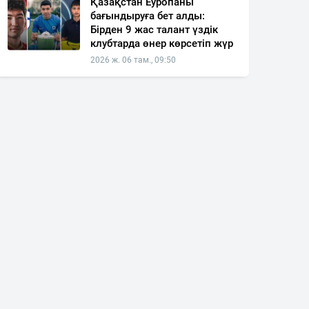
Қазақстан Еуропаны
бағындыруға бет алды:
Бірден 9 жас талант үздік
клубтарда өнер көрсетіп жүр
2026 ж. 06 там., 09:50