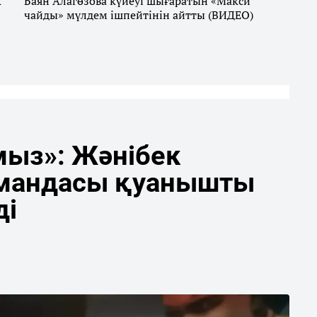
к
Баян Алагөзова күйеуі шығаратын «Maкси
чайды» мүлдем ішпейтінін айтты (ВИДЕО)
мыз»: Жәнібек
мандасы қуанышты
ді