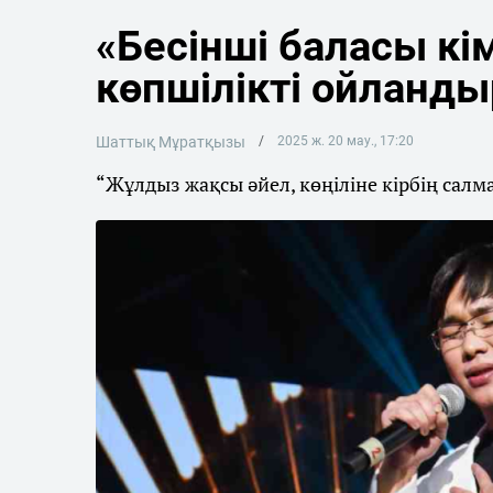
«Бесінші баласы кі
көпшілікті ойланд
Шаттық Мұратқызы
2025 ж. 20 мау., 17:20
“Жұлдыз жақсы әйел, көңіліне кірбің салма