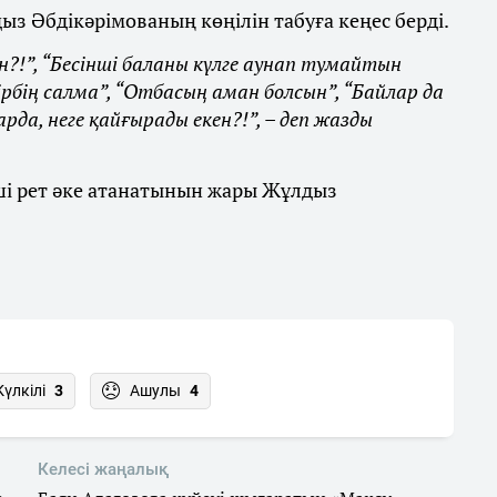
з Әбдікәрімованың көңілін табуға кеңес берді.
н?!”, “Бесінші баланы күлге аунап тумайтын
ірбің салма”, “Отбасың аман болсын”, “Байлар да
арда, неге қайғырады екен?!”, – деп жазды
нші рет әке атанатынын жары Жұлдыз
Күлкілі
3
Ашулы
4
Келесі жаңалық