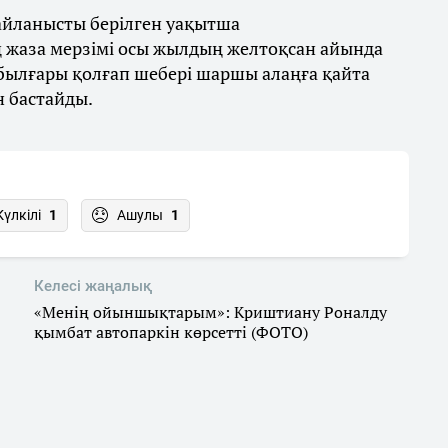
байланысты берілген уақытша
 жаза мерзімі осы жылдың желтоқсан айында
 былғары қолғап шебері шаршы алаңға қайта
н бастайды.
Күлкілі
1
Ашулы
1
Келесі жаңалық
«Менің ойыншықтарым»: Криштиану Роналду
қымбат автопаркін көрсетті (ФОТО)