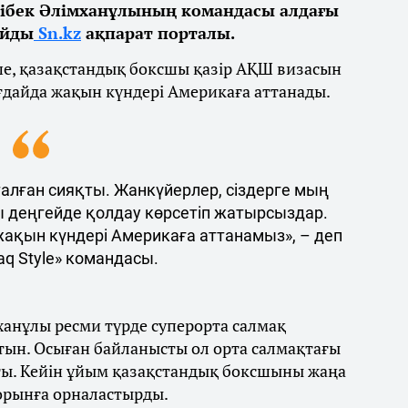
ібек Әлімханұлының командасы алдағы
айды
Sn.kz
ақпарат порталы.
ше, қазақстандық боксшы қазір АҚШ визасын
ғдайда жақын күндері Америкаға аттанады.
талған сияқты. Жанкүйерлер, сіздерге мың
ы деңгейде қолдау көрсетіп жатырсыздар.
 жақын күндері Америкаға аттанамыз», – деп
q Style» командасы.
ханұлы ресми түрде суперорта салмақ
тын. Осыған байланысты ол орта салмақтағы
ты. Кейін ұйым қазақстандық боксшыны жаңа
 орынға орналастырды.