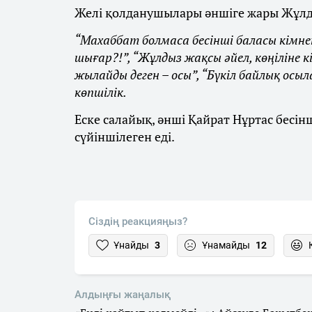
Желі қолданушылары әншіге жары Жұлды
“Махаббат болмаса бесінші баласы кімне
шығар?!”, “Жұлдыз жақсы әйел, көңіліне к
жылайды деген – осы”, “Бүкіл байлық осыл
көпшілік.
Еске салайық, әнші Қайрат Нұртас бесі
сүйіншілеген еді.
Сіздің реакцияңыз?
Ұнайды
3
Ұнамайды
12
Алдыңғы жаңалық