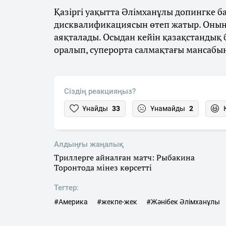
Қазіргі уақытта Әлімханұлы допингке 
дисквалификациясын өтеп жатыр. Оның
аяқталады. Осыдан кейін қазақстандық
оралып, суперорта салмақтағы мансабы
Сіздің реакцияңыз?
Ұнайды
33
Ұнамайды
2
Алдыңғы жаңалық
Триллерге айналған матч: Рыбакина
Торонтода мінез көрсетті
Тегтер:
#Америка
#жекпе-жек
#Жәнібек Әлімханұлы