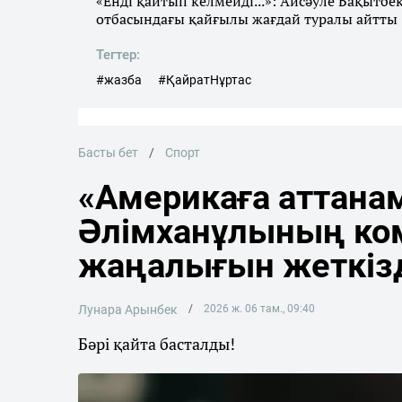
«Енді қайтып келмейді...»: Айсәуле Бақытбе
отбасындағы қайғылы жағдай туралы айтты
Тегтер:
#жазба
#ҚайратНұртас
Басты бет
Спорт
«Америкаға аттана
Әлімханұлының ко
жаңалығын жеткіз
Лунара Арынбек
2026 ж. 06 там., 09:40
Бәрі қайта басталды!