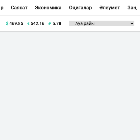
ар
Саясат
Экономика
Оқиғалар
Әлеумет
Заң
$
469.85
€
542.16
₽
5.78