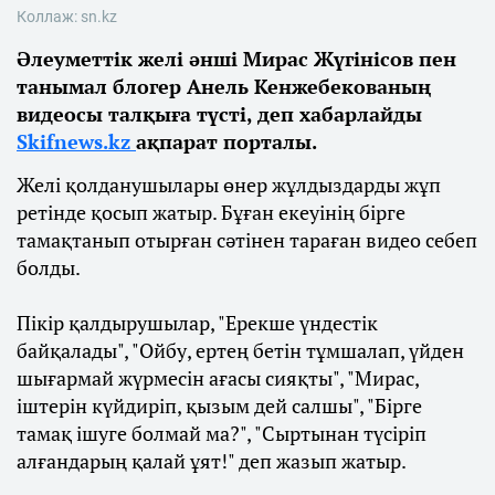
Коллаж: sn.kz
Әлеуметтік желі әнші Мирас Жүгінісов пен
танымал блогер Анель Кенжебекованың
видеосы талқыға түсті, деп хабарлайды
Skifnews.kz
ақпарат порталы.
Желі қолданушылары өнер жұлдыздарды жұп
ретінде қосып жатыр. Бұған екеуінің бірге
тамақтанып отырған сәтінен тараған видео себеп
болды.
Пікір қалдырушылар, "Ерекше үндестік
байқалады", "Ойбу, ертең бетін тұмшалап, үйден
шығармай жүрмесін ағасы сияқты", "Мирас,
іштерін күйдиріп, қызым дей салшы", "Бірге
тамақ ішуге болмай ма?", "Сыртынан түсіріп
алғандарың қалай ұят!" деп жазып жатыр.