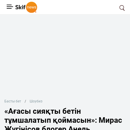
Басты бет
Шоубиз
«Ағасы сияқты бетін
тұмшалатып қоймасын»: Мирас
Жүгінісов блогер Анель