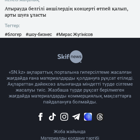
Атырауда белгілі әншілердің концерті өтпей қалып,
арты шуға ұласты
Тегтер:
#блогер
#шоу-бизнес
#Мирас Жүгінісов
«SN.kz» ақпараттық порталына гиперсілтеме жасалған
жағдайда ғана материалдарды қолдануға рұқсат етіледі.
Ақпараттан дәйексөз алынғанда міндетті түрде сілтеме
жасалуы тиіс. Жазбаша түрде рұқсат берілмеген
жағдайда материалдарды коммерциялық мақсаттарға
пайдалануға болмайды.
Жоба жайында
Материалды қолдану тәртібі