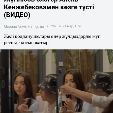
Кенжебековамен көзге түсті
(ВИДЕО)
Марина Ахметжанқызы
2025 ж. 24 мау., 16:40
Желі қолданушылары өнер жұлдыздарды жұп
ретінде қосып жатыр.