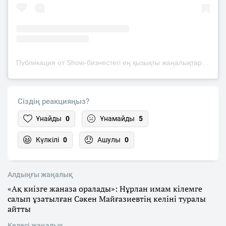
Публикация от Show-бизнестегі ең қызықты жаңалықтар (@zhuldyzdy_news)
Сіздің реакцияңыз?
Ұнайды
0
Ұнамайды
5
Күлкілі
0
Ашулы
0
Алдыңғы жаңалық
«Ақ киізге жаназа оралады»: Нұрлан имам кілемге
салып ұзатылған Сәкен Майғазиевтің келіні туралы
айтты
Келесі жаңалық