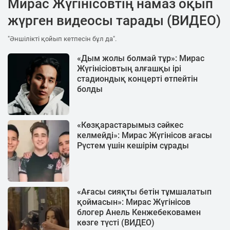
Мирас Жүгінісовтің намаз оқып
жүрген видеосы тарады (ВИДЕО)
"Әншілікті қойып кетпесін бұл да".
«Дым жолы болмай тұр»: Мирас
Жүгінісіовтың алғашқы ірі
стадиондық концерті өтпейтін
болды
«Көзқарастарымыз сәйкес
келмейді»: Мирас Жүгінісов ағасы
Рүстем үшін кешірім сұрады
«Ағасы сияқты бетін тұмшалатып
қоймасын»: Мирас Жүгінісов
блогер Анель Кенжебековамен
көзге түсті (ВИДЕО)