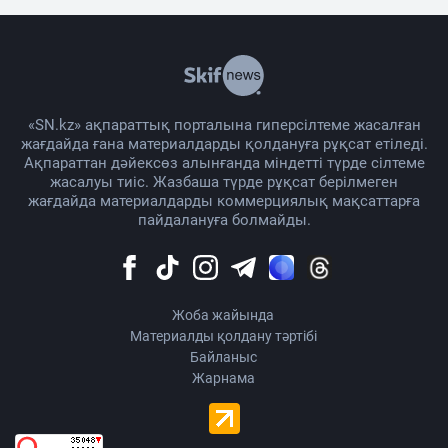
«SN.kz» ақпараттық порталына гиперсілтеме жасалған
жағдайда ғана материалдарды қолдануға рұқсат етіледі.
Ақпараттан дәйексөз алынғанда міндетті түрде сілтеме
жасалуы тиіс. Жазбаша түрде рұқсат берілмеген
жағдайда материалдарды коммерциялық мақсаттарға
пайдалануға болмайды.
Жоба жайында
Материалды қолдану тәртібі
Байланыс
Жарнама