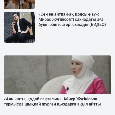
«Сен ән айтпай-ақ қоясың-ау»:
Мирас Жүгінісовті сахнадағы аға
буын әріптестері сынады (ВИДЕО)
«Аянышты, құдай сақтасын»: Айнұр Жүгінісова
тұрмысқа шықпай жүрген қыздарға ақыл айтты