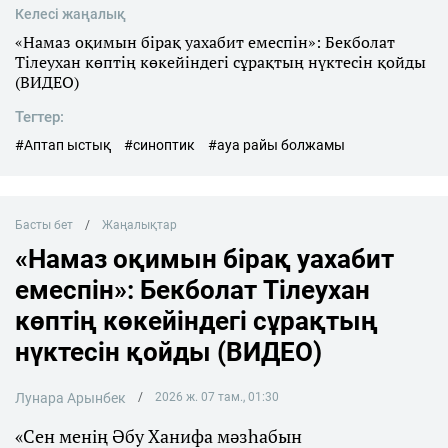
Келесі жаңалық
«Намаз оқимын бірақ уахабит емеспін»: Бекболат
Тілеухан көптің көкейіндегі сұрақтың нүктесін қойды
(ВИДЕО)
Тегтер:
#Аптап ыстық
#синоптик
#ауа райы болжамы
Басты бет
Жаңалықтар
«Намаз оқимын бірақ уахабит
емеспін»: Бекболат Тілеухан
көптің көкейіндегі сұрақтың
нүктесін қойды (ВИДЕО)
Лунара Арынбек
2026 ж. 07 там., 01:30
«Сен менің Әбу Ханифа мәзһабын