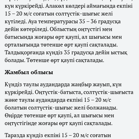
күн күркірейді. Алакөл көлдері аймағында екпіні
15 – 20 м/с соғатын солтүстік-шығыс желі
күтіледі. Ауа температурасы 35 – 36 градусқа
дейін көтеріледі. Облыстың оңтүстігі мен
батысында жоғары өрт қаупі, ал шығысы мен
орталығында төтенше өрт қаупі сақталады.
Талдықорғанда күндіз 35 градусқа дейін ыстық
болады. Төтенше өрт қаупі сақталады.
Жамбыл облысы
Күндіз таулы аудандарда жаңбыр жауып, күн
күркірейді. Оңтүстік-батыста, солтүстік-шығыста
және таулы аудандарда екпіні 15 – 20 м/с
болатын солтүстік-шығыс желі болжанады.
Өңірде төтенше өрт қаупі, ал шығысы мен
оңтүстігінде жоғары өрт қаупі сақталады.
Таразда күндіз екпіні 15 – 20 м/с соғатын