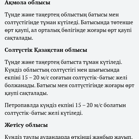
Ақмола облысы
Түнде және таңертең облыстың батысы мен
солтүстігінде тұман күтіледі. Батысында төтенше
өрт қаупі, ал орталық бөлігінде жоғары өрт қаупі
сақталады.
Солтүстік Қазақстан облысы
Түнде және таңертең батыста тұман күтіледі.
Күндіз облыстың солтүстігі мен шығысында
екпіні 15 – 20 м/с соғатын солтүстік-батыс желі
болжанады. Батысы мен солтүстігінде жоғары өрт
қаупі сақталады.
Петропавлда күндіз екпіні 15 – 20 м/с болатын
солтүстік-батыс желі күтіледі.
Жетісу облысы
Күндіз таулы аудандарда өткінші жаңбыр жауып,