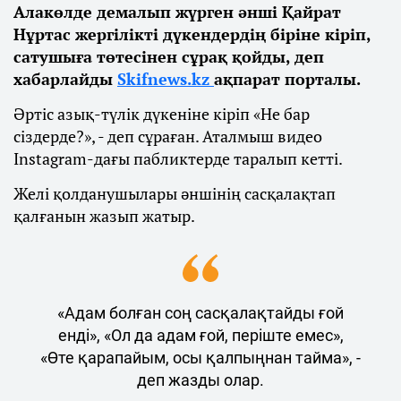
Алакөлде демалып жүрген әнші Қайрат
Нұртас жергілікті дүкендердің біріне кіріп,
сатушыға төтесінен сұрақ қойды, деп
хабарлайды
Skifnews.kz
ақпарат порталы.
Әртіс азық-түлік дүкеніне кіріп «Не бар
сіздерде?», - деп сұраған. Аталмыш видео
Instagram-дағы пабликтерде таралып кетті.
Желі қолданушылары әншінің сасқалақтап
қалғанын жазып жатыр.
«Адам болған соң сасқалақтайды ғой
енді», «Ол да адам ғой, періште емес»,
«Өте қарапайым, осы қалпыңнан тайма», -
деп жазды олар.