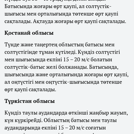
Батысында жоғары өрт қаупі, ал солтүстік-
шығысы мен орталығында төтенше өрт қаупі
сақталады. Ақтауда жоғары өрт қаупі сақталады.
Қостанай облысы
Түнде және таңертең облыстың батысы мен
солтүстігінде тұман күтіледі. Күндіз солтүстігі
мен шығысында екпіні 15 – 20 м/с болатын
солтүстік-батыс желі болжанады. Батысында,
шығысында және орталығында жоғары өрт қаупі,
ал оңтүстігі мен оңтүстік-шығысында төтенше
өрт қаупі сақталады.
Түркістан облысы
Күндіз таулы аудандарда өткінші жаңбыр жауып,
күн күркірейді. Облыстың батысы мен таулы
аудандарында екпіні 15 – 20 м/с соғатын