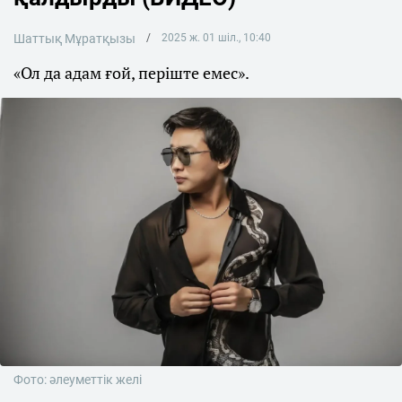
Шаттық Мұратқызы
2025 ж. 01 шіл., 10:40
«Ол да адам ғой, періште емес».
Фото: әлеуметтік желі