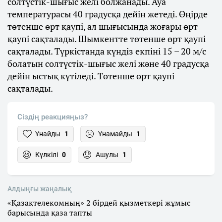
солтүстік-шығыс желі болжанады. Ауа
температурасы 40 градусқа дейін жетеді. Өңірде
төтенше өрт қаупі, ал шығысында жоғары өрт
қаупі сақталады. Шымкентте төтенше өрт қаупі
сақталады. Түркістанда күндіз екпіні 15 – 20 м/с
болатын солтүстік-шығыс желі және 40 градусқа
дейін ыстық күтіледі. Төтенше өрт қаупі
сақталады.
Сіздің реакцияңыз?
Ұнайды
1
Ұнамайды
1
Күлкілі
0
Ашулы
1
Алдыңғы жаңалық
«Қазақтелекомның» 2 бірдей қызметкері жұмыс
барысында қаза тапты