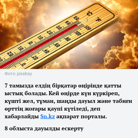
Фото: pixabay
7 тамызда елдің бірқатар өңірінде қатты
ыстық болады. Кей өңірде күн күркіреп,
күшті жел, тұман, шаңды дауыл және табиғи
өрттің жоғары қаупі күтіледі, деп
хабарлайды
Sn.kz
ақпарат порталы.
8 облыста дауылды ескерту