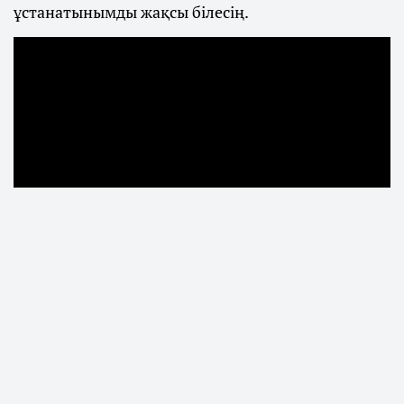
ұстанатынымды жақсы білесің.
Қаңтар оқиғасынан кейін көпшілік
назарынан тыс қалған Мәжілістің бұрынғы
депутаты Бекболат Тілеухан журналист
Аман Тасығанға берген сұхбатында қоғамда
жиі талқыланатын діни көзқарасына
қатысты алғаш рет ашық мәлімдеме жасадs,