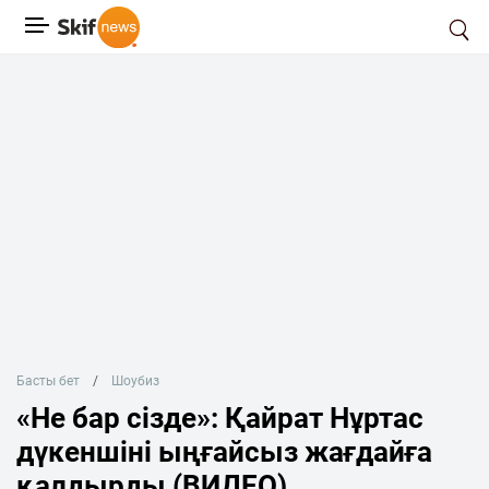
Басты бет
Шоубиз
«Не бар сізде»: Қайрат Нұртас
дүкеншіні ыңғайсыз жағдайға
қалдырды (ВИДЕО)