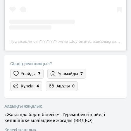
Публикация от ???????? және Шоу бизнес жаңалықтары (@news.qaz)
Сіздің реакцияңыз?
Ұнайды
7
Ұнамайды
7
Күлкілі
4
Ашулы
0
Алдыңғы жаңалық
«Жақында бәрін білесіз»: Тұрсынбектің әйелі
көпшілікке мәлімдеме жасады (ВИДЕО)
Келесі жаңалық