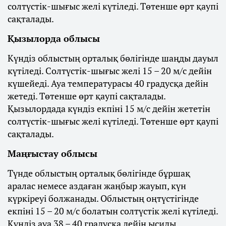
солтүстік-шығыс желі күтіледі. Төтенше өрт қаупі
сақталады.
Қызылорда облысы
Күндіз облыстың орталық бөлігінде шаңды дауыл
күтіледі. Солтүстік-шығыс желі 15 – 20 м/с дейін
күшейеді. Ауа температурасы 40 градусқа дейін
жетеді. Төтенше өрт қаупі сақталады.
Қызылордада күндіз екпіні 15 м/с дейін жететін
солтүстік-шығыс желі күтіледі. Төтенше өрт қаупі
сақталады.
Маңғыстау облысы
Түнде облыстың орталық бөлігінде бұршақ
аралас немесе аздаған жаңбыр жауып, күн
күркіреуі болжанады. Облыстың оңтүстігінде
екпіні 15 – 20 м/с болатын солтүстік желі күтіледі.
Күндіз ауа 38 – 40 градусқа дейін ысиды.