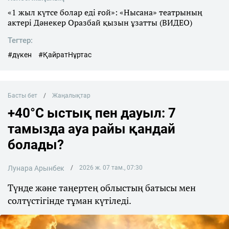
«1 жыл күтсе болар еді ғой»: «Нысана» театрының
актері Дәнекер Оразбай қызын ұзатты (ВИДЕО)
Тегтер:
#дүкен
#ҚайратНұртас
Басты бет
Жаңалықтар
+40°C ыстық пен дауыл: 7
тамызда ауа райы қандай
болады?
Лунара Арынбек
2026 ж. 07 там., 07:30
Түнде және таңертең облыстың батысы мен
солтүстігінде тұман күтіледі.