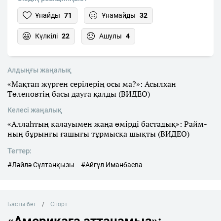
Ұнайды
71
Ұнамайды
32
Күлкілі
22
Ашулы
4
Алдыңғы жаңалық
«Мақтап жүрген серілерің осы ма?»: Асылхан
Төлеповтің басы дауға қалды (ВИДЕО)
Келесі жаңалық
«Аллаһтың қалауымен жаңа өмірді бастадық»: Райм-
ның бұрынғы ғашығы тұрмысқа шықты (ВИДЕО)
Тегтер:
#Ләйлә Сұлтанқызы
#Айгүл Иманбаева
Басты бет
Спорт
«Америкаға аттанамыз»: