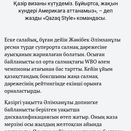
Қазір визаны күтудеміз. Бұйыртса, жақын
күндері Америкаға аттанамыз», – деп
жазды «Qazaq Style» командасы.
Еске салайық, бұған дейін Жәнібек Әлімханұлы
ресми түрде суперорта салмақ дәрежесіне
ауысқанын жариялаған болатын. Осыған
байланысты ол орта салмақтағы WBO әлем
чемпионы атағынан бас тартты. Кейін ұйым
қазақстандық боксшыны жаңа салмақ
дәрежесінің рейтингінде екінші орынға
орналастырды.
Қазіргі уақытта Әлімханұлы допингке
байланысты берілген уақытша
дисквалификациясын өтеп жатыр. Оның жаза
мерзімі осы жылдың желтоқсан айында