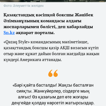
Фото: Әлеуметтік желіден
Қазақстандық кәсіпқой боксшы Жәнібек
Әлімханұлының командасы алдағы
жоспарларымен бөлісті, деп хабарлайды
Sn.kz
ақпарат порталы.
«Qazaq Style» командасының мәліметінше,
қазақстандық боксшы қазір АҚШ визасын күтіп
отыр және құжат дайын болған жағдайда жақын
күндері Америкаға аттанады.
«Бәрі қайта басталды! Жақсы басталған
сияқты. Жанкүйерлер, сіздерге мың
алғыс! Өз қазағым деп өте жоғары
деңгейде қолдау көрсетіп жатырсыздар.