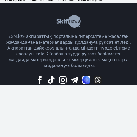
«SN.kz» ақпараттық порталына гиперсілтеме жасалған
жағдайда ғана материалдарды қолдануға рұқсат етіледі.
Ақпараттан дәйексөз алынғанда міндетті түрде сілтеме
жасалуы тиіс. Жазбаша түрде рұқсат берілмеген
жағдайда материалдарды коммерциялық мақсаттарға
пайдалануға болмайды.
Жоба жайында
Материалды қолдану тәртібі
Байланыс
Жарнама