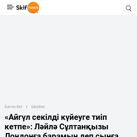
Басты бет
Шоубиз
«Айгүл секілді күйеуге тиіп
кетпе»: Ләйлә Сұлтанқызы
Лондонға барамын деп сынға