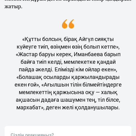
жатыр.
«Құтты болсын, бірақ Айгүл сияқты
күйеуге тиіп, өзіңмен өзің болып кетпе»,
«Жастар баруы керек, Иманбаева барып
байға тиіп келді, мемлекетке қандай
пайда әкелді. Елімізді кім ойлар екен»,
«Болашақ осыларды қаржыландырады
екен ғой», «Ағылшын тілін білмейтіндерге
мемлекеттің қаржысына оқу — халық
ақшасын дадаға шашумен тең, тіл білсе,
мархабат», деген желі қолданушылары.
Сіздің реакцияңыз?