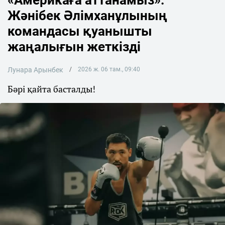
Жәнібек Әлімханұлының
командасы қуанышты
жаңалығын жеткізді
Лунара Арынбек
2026 ж. 06 там., 09:40
Бәрі қайта басталды!