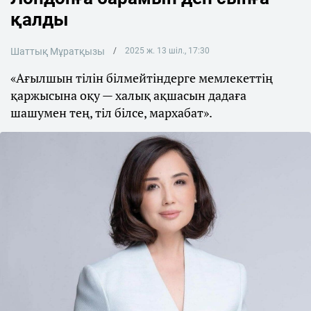
қалды
Шаттық Мұратқызы
2025 ж. 13 шіл., 17:30
«Ағылшын тілін білмейтіндерге мемлекеттің
қаржысына оқу — халық ақшасын дадаға
шашумен тең, тіл білсе, мархабат».