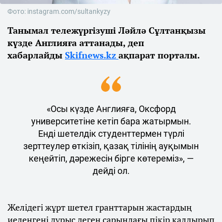
Фото: instagram.com/sultankyzy
Танымал тележүргізуші Ләйлә Сұлтанқызы
күзде Англияға аттанады, деп
хабарлайды
Skifnews.kz
ақпарат порталы.
«Осы күзде Англияға, Оксфорд
университетіне кетіп бара жатырмын.
Енді шетелдік студенттермен түрлі
зерттеулер өткізіп, қазақ тілінің ауқымын
кеңейтіп, дәрежесін бірге көтереміз», —
дейді ол.
Желідегі жұрт шетел гранттарын жастардың
иеленгені дұрыс деген сарындағы пікір қалдырып