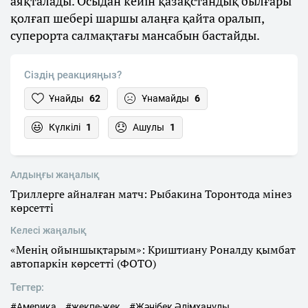
аяқталады. Осыдан кейін қазақстандық былғары
қолғап шебері шаршы алаңға қайта оралып,
суперорта салмақтағы мансабын бастайды.
Сіздің реакцияңыз?
Ұнайды
62
Ұнамайды
6
Күлкілі
1
Ашулы
1
Алдыңғы жаңалық
Триллерге айналған матч: Рыбакина Торонтода мінез
көрсетті
Келесі жаңалық
«Менің ойыншықтарым»: Криштиану Роналду қымбат
автопаркін көрсетті (ФОТО)
Тегтер:
#Америка
#жекпе-жек
#Жәнібек Әлімханұлы