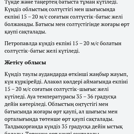
Түнде және таңертең батыста тұман күтіледі.
Күндіз облыстың солтүстігі мен шығысында
екпіні 15 – 20 м/с соғатын солтүстік-батыс желі
болжанады. Батысы мен солтүстігінде жоғары өрт
қаупі сақталады.
Петропавлда күндіз екпіні 15 – 20 м/с болатын
солтүстік-батыс желі күтіледі.
Жетісу облысы
Күндіз таулы аудандарда өткінші жаңбыр жауып,
күн күркірейді. Алакөл көлдері аймағында екпіні
15 – 20 м/с соғатын солтүстік-шығыс желі
күтіледі. Ауа температурасы 35 – 36 градусқа
дейін көтеріледі. Облыстың оңтүстігі мен
батысында жоғары өрт қаупі, ал шығысы мен
орталығында төтенше өрт қаупі сақталады.
Талдықорғанда күндіз 35 градусқа дейін ыстық
болады. Төтенше өрт қаупі сақталады.