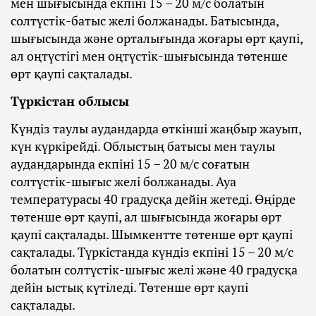
мен шығысында екпіні 15 – 20 м/с болатын
солтүстік-батыс желі болжанады. Батысында,
шығысында және орталығында жоғары өрт қаупі,
ал оңтүстігі мен оңтүстік-шығысында төтенше
өрт қаупі сақталады.
Түркістан облысы
Күндіз таулы аудандарда өткінші жаңбыр жауып,
күн күркірейді. Облыстың батысы мен таулы
аудандарында екпіні 15 – 20 м/с соғатын
солтүстік-шығыс желі болжанады. Ауа
температурасы 40 градусқа дейін жетеді. Өңірде
төтенше өрт қаупі, ал шығысында жоғары өрт
қаупі сақталады. Шымкентте төтенше өрт қаупі
сақталады. Түркістанда күндіз екпіні 15 – 20 м/с
болатын солтүстік-шығыс желі және 40 градусқа
дейін ыстық күтіледі. Төтенше өрт қаупі
сақталады.