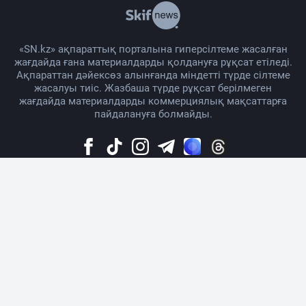
«SN.kz» ақпараттық порталына гиперсілтеме жасалған
жағдайда ғана материалдарды қолдануға рұқсат етіледі.
Ақпараттан дәйексөз алынғанда міндетті түрде сілтеме
жасалуы тиіс. Жазбаша түрде рұқсат берілмеген
жағдайда материалдарды коммерциялық мақсаттарға
пайдалануға болмайды.
Жоба жайында
Материалды қолдану тәртібі
Байланыс
Жарнама