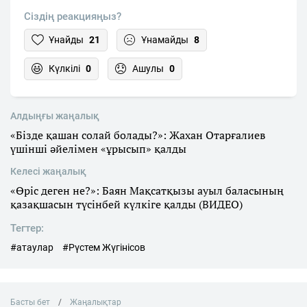
Сіздің реакцияңыз?
Ұнайды
21
Ұнамайды
8
Күлкілі
0
Ашулы
0
Алдыңғы жаңалық
«Бізде қашан солай болады?»: Жахан Отарғалиев
үшінші әйелімен «ұрысып» қалды
Келесі жаңалық
«Өріс деген не?»: Баян Мақсатқызы ауыл баласының
қазақшасын түсінбей күлкіге қалды (ВИДЕО)
Тегтер:
#атаулар
#Рүстем Жүгінісов
Басты бет
Жаңалықтар