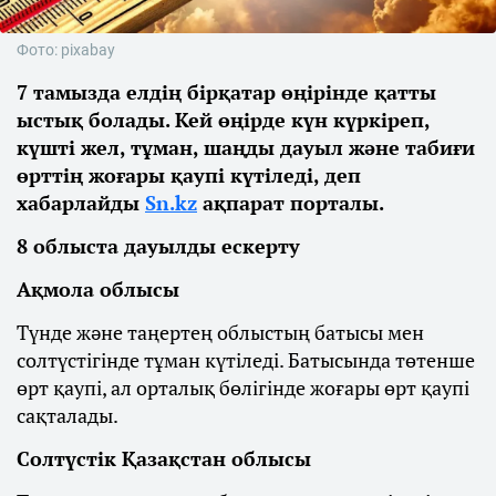
Фото: pixabay
7 тамызда елдің бірқатар өңірінде қатты
ыстық болады. Кей өңірде күн күркіреп,
күшті жел, тұман, шаңды дауыл және табиғи
өрттің жоғары қаупі күтіледі, деп
хабарлайды
Sn.kz
ақпарат порталы.
8 облыста дауылды ескерту
Ақмола облысы
Түнде және таңертең облыстың батысы мен
солтүстігінде тұман күтіледі. Батысында төтенше
өрт қаупі, ал орталық бөлігінде жоғары өрт қаупі
сақталады.
Солтүстік Қазақстан облысы