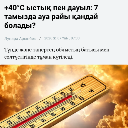
+40°C ыстық пен дауыл: 7
тамызда ауа райы қандай
болады?
Лунара Арынбек
2026 ж. 07 там., 07:30
Түнде және таңертең облыстың батысы мен
солтүстігінде тұман күтіледі.