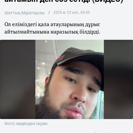
Шаттық Мұратқызы
2025 ж. 23 шіл., 04:30
Ол еліміздегі қала атауларының дұрыс
айтылмайтынына наразылық білдірді.
Фото: видеодан скрин