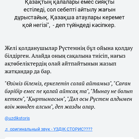
Қазақтың қалалары емес сияқты
естіледі, сол себепті айтылу жағын
дұрыстайық. Қазақша атаулары керемет
қой негізі", - деп түйіндеді кәсіпкер.
Желі қолданушылар Рүстемнің бұл ойына қолдау
білдірген. Алайда оның сақалына тиісіп, нағыз
ақтөбеліктердің олай айтпайтынын жазып
жатқандар да бар.
"Өзіміз білеміз, еркелетіп солай айтамыз", "Саған
бәрібір емес пе қалай айтсақ та", "Мынау не болып
кеткен", "Қыртымасын", "Дәл осы Рүстем алдымен
өзін жөндеп алсын", деп жазды олар.
@uzdikstoris
♬ оригинальный звук - ҮЗДІК СТОРИС????