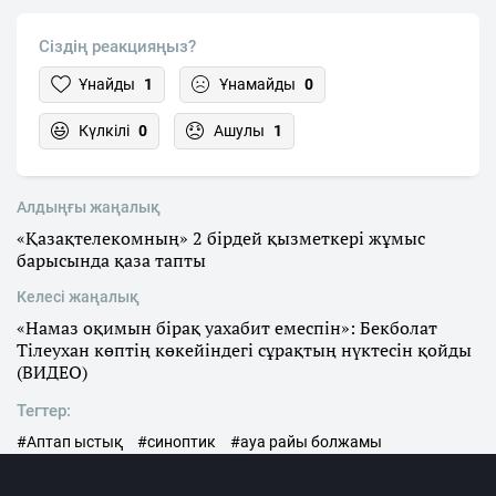
Сіздің реакцияңыз?
Ұнайды
1
Ұнамайды
0
Күлкілі
0
Ашулы
1
Алдыңғы жаңалық
«Қазақтелекомның» 2 бірдей қызметкері жұмыс
барысында қаза тапты
Келесі жаңалық
«Намаз оқимын бірақ уахабит емеспін»: Бекболат
Тілеухан көптің көкейіндегі сұрақтың нүктесін қойды
(ВИДЕО)
Тегтер:
#Аптап ыстық
#синоптик
#ауа райы болжамы