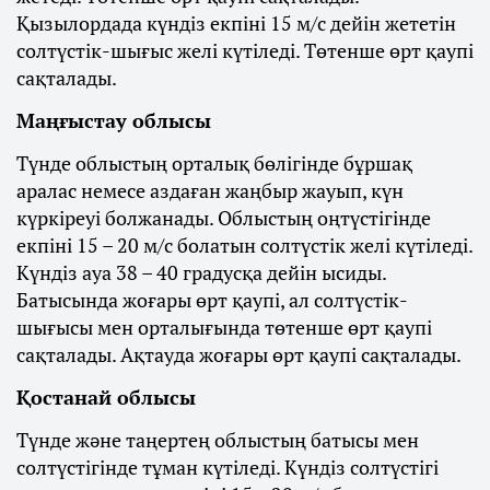
Қызылордада күндіз екпіні 15 м/с дейін жететін
солтүстік-шығыс желі күтіледі. Төтенше өрт қаупі
сақталады.
Маңғыстау облысы
Түнде облыстың орталық бөлігінде бұршақ
аралас немесе аздаған жаңбыр жауып, күн
күркіреуі болжанады. Облыстың оңтүстігінде
екпіні 15 – 20 м/с болатын солтүстік желі күтіледі.
Күндіз ауа 38 – 40 градусқа дейін ысиды.
Батысында жоғары өрт қаупі, ал солтүстік-
шығысы мен орталығында төтенше өрт қаупі
сақталады. Ақтауда жоғары өрт қаупі сақталады.
Қостанай облысы
Түнде және таңертең облыстың батысы мен
солтүстігінде тұман күтіледі. Күндіз солтүстігі