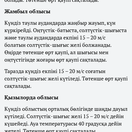
Жамбыл облысы
Күндіз таулы аудандарда жаңбыр жауып, күн
күркірейді. Оңтүстік-батыста, солтүстік-шығыста
және таулы аудандарда екпіні 15 – 20 м/с
болатын солтүстік-шығыс желі болжанады.
Өңірде төтенше өрт қаупі, ал шығысы мен
оңтүстігінде жоғары өрт қаупі сақталады.
Таразда күндіз екпіні 15 – 20 м/с соғатын
солтүстік-шығыс желі күтіледі. Төтенше өрт қаупі
сақталады.
Қызылорда облысы
Күндіз облыстың орталық бөлігінде шаңды дауыл
күтіледі. Солтүстік-шығыс желі 15 – 20 м/с дейін
күшейеді. Ауа температурасы 40 градусқа дейін
жетеді. Төтенше өрт қаупі сақталады.