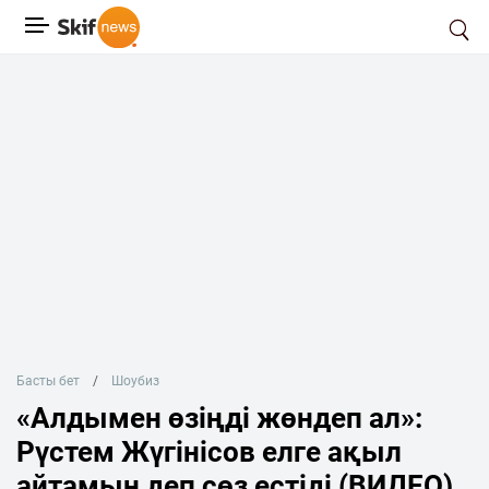
Басты бет
Шоубиз
«Алдымен өзіңді жөндеп ал»:
Рүстем Жүгінісов елге ақыл
айтамын деп сөз естіді (ВИДЕО)