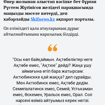
Өнер жолынан алыстап кәсіпке бет бұрған
Рүстем Жүгінісов желідегі парақшасында
маңызды мәселе көтерді, деп
хабарлайды
Skifnews.kz
ақпарат порталы.
Ол еліміздегі қала атауларының дұрыс
айтылмайтынына наразылық білдірді.
"Осы көп байқаймын. Ақтөбеліктер неге
Ақтөбе емес, "Ақтюе" дейді? Жаңа ұшу
аймағына өтіп бара жатырсам:
Актюбинскке қай жаққа? деп сұрайды.
Мен Актюбинск емес, Ақтөбе дедім.
Семипалатинск емес, Семей, Устькаман
емес, Өскемен, Уральск емес, Орал. Сол
нәрсені өзіміз айтуымыз керек негізі.