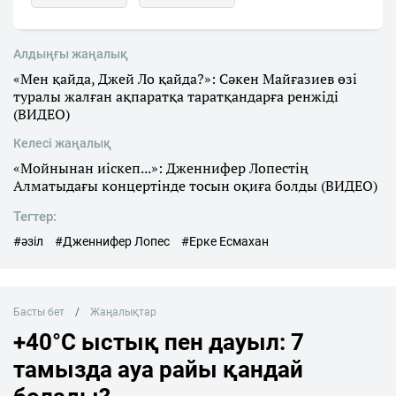
Алдыңғы жаңалық
«Мен қайда, Джей Ло қайда?»: Сәкен Майғазиев өзі
туралы жалған ақпаратқа таратқандарға ренжіді
(ВИДЕО)
Келесі жаңалық
«Мойнынан иіскеп...»: Дженнифер Лопестің
Алматыдағы концертінде тосын оқиға болды (ВИДЕО)
Тегтер:
#әзіл
#Дженнифер Лопес
#Ерке Есмаxан
Басты бет
Жаңалықтар
+40°C ыстық пен дауыл: 7
тамызда ауа райы қандай