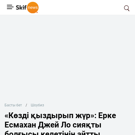
Басты бет
Шоубиз
«Көзді қыздырып жүр»: Ерке
Есмахан Джей Ло сияқты
болғысы келетінін айтты