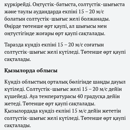
күркірейді. Оңтүстік-батыста, солтүстік-шығыста
және таулы аудандарда екпіні 15 – 20 м/с
болатын солтүстік-шығыс желі болжанады.
Өңірде төтенше өрт қаупі, ал шығысы мен
оңтүстігінде жоғары өрт қаупі сақталады.
Таразда күндіз екпіні 15 – 20 м/с соғатын
солтүстік-шығыс желі күтіледі. Төтенше өрт қаупі
сақталады.
Қызылорда облысы
Күндіз облыстың орталық бөлігінде шаңды дауыл
күтіледі. Солтүстік-шығыс желі 15 – 20 м/с дейін
күшейеді. Ауа температурасы 40 градусқа дейін
жетеді. Төтенше өрт қаупі сақталады.
Қызылордада күндіз екпіні 15 м/с дейін жететін
солтүстік-шығыс желі күтіледі. Төтенше өрт қаупі
сақталады.