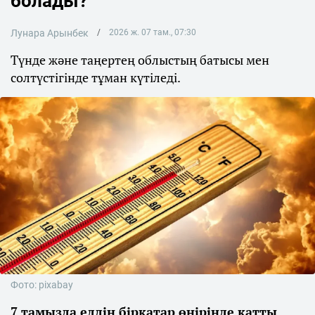
болады?
Лунара Арынбек
2026 ж. 07 там., 07:30
Түнде және таңертең облыстың батысы мен
солтүстігінде тұман күтіледі.
Фото: pixabay
7 тамызда елдің бірқатар өңірінде қатты