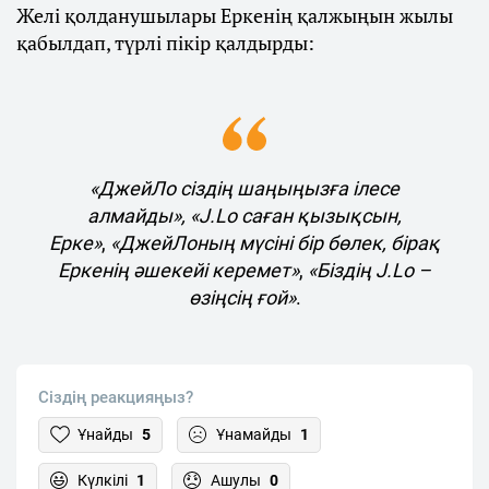
Желі қолданушылары Еркенің қалжыңын жылы
қабылдап, түрлі пікір қалдырды:
«ДжейЛо сіздің шаңыңызға ілесе
алмайды»,
«J.Lo саған қызықсын,
Ерке»
,
«ДжейЛоның мүсіні бір бөлек, бірақ
Еркенің әшекейі керемет»
,
«Біздің J.Lo –
өзіңсің ғой»
.
Сіздің реакцияңыз?
Ұнайды
5
Ұнамайды
1
Күлкілі
1
Ашулы
0