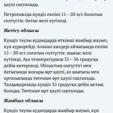
қаупі сақталады.
Петропавлда күндіз екпіні 15 – 20 м/с болатын
солтүстік-батыс желі күтіледі.
Жетісу облысы
Күндіз таулы аудандарда өткінші жаңбыр жауып,
күн күркірейді. Алакөл көлдері аймағында екпіні
15 – 20 м/с соғатын солтүстік-шығыс желі
күтіледі. Ауа температурасы 35 – 36 градусқа
дейін көтеріледі. Облыстың оңтүстігі мен
батысында жоғары өрт қаупі, ал шығысы мен
орталығында төтенше өрт қаупі сақталады.
Талдықорғанда күндіз 35 градусқа дейін ыстық
болады. Төтенше өрт қаупі сақталады.
Жамбыл облысы
Күндіз таулы аудандарда жаңбыр жауып, күн