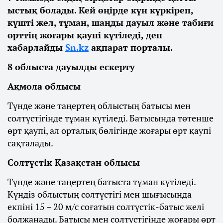
ыстық болады. Кей өңірде күн күркіреп,
күшті жел, тұман, шаңды дауыл және табиғи
өрттің жоғары қаупі күтіледі, деп
хабарлайды
Sn.kz
ақпарат порталы.
8 облыста дауылды ескерту
Ақмола облысы
Түнде және таңертең облыстың батысы мен
солтүстігінде тұман күтіледі. Батысында төтенше
өрт қаупі, ал орталық бөлігінде жоғары өрт қаупі
сақталады.
Солтүстік Қазақстан облысы
Түнде және таңертең батыста тұман күтіледі.
Күндіз облыстың солтүстігі мен шығысында
екпіні 15 – 20 м/с соғатын солтүстік-батыс желі
болжанады. Батысы мен солтүстігінде жоғары өрт