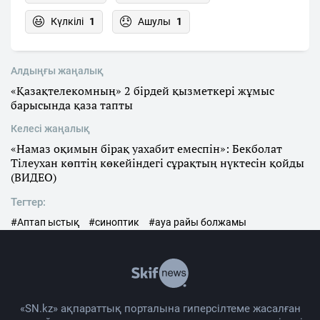
Күлкілі
1
Ашулы
1
Алдыңғы жаңалық
«Қазақтелекомның» 2 бірдей қызметкері жұмыс
барысында қаза тапты
Келесі жаңалық
«Намаз оқимын бірақ уахабит емеспін»: Бекболат
Тілеухан көптің көкейіндегі сұрақтың нүктесін қойды
(ВИДЕО)
Тегтер:
#Аптап ыстық
#синоптик
#ауа райы болжамы
«SN.kz» ақпараттық порталына гиперсілтеме жасалған