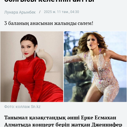
Лунара Арынбек
2025 ж. 11 там., 04:30
3 баланың анасынан жалынды сәлем!
Фото: коллаж Sn.kz
Танымал қазақстандық әнші Ерке Есмахан
Алматыда концерт беріп жатқан Дженнифер