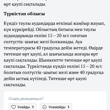
өрт қаупі сақталады.
Түркістан облысы
Күндіз таулы аудандарда өткінші жаңбыр жауып,
күн күркірейді. Облыстың батысы мен таулы
аудандарында екпіні 15 – 20 м/с соғатын
солтүстік-шығыс желі болжанады. Ауа
температурасы 40 градусқа дейін жетеді. Өңірде
төтенше өрт қаупі, ал шығысында жоғары өрт
қаупі сақталады. Шымкентте төтенше өрт қаупі
сақталады. Түркістанда күндіз екпіні 15 – 20 м/с
болатын солтүстік-шығыс желі және 40 градусқа
дейін ыстық күтіледі. Төтенше өрт қаупі
сақталады.
Сіздің реакцияңыз?
Ұнайды
1
Ұнамайды
1