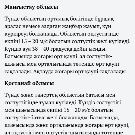
Маңғыстау облысы
Түнде облыстың орталық бөлігінде бұршақ
аралас немесе аздаған жаңбыр жауып, күн
күркіреуі болжанады. Облыстың оңтүстігінде
екпіні 15 – 20 м/с болатын солтүстік желі күтіледі.
Күндіз ауа 38 – 40 градусқа дейін ысиды.
Батысында жоғары өрт қаупі, ал солтүстік-
шығысы мен орталығында төтенше өрт қаупі
сақталады. Ақтауда жоғары өрт қаупі сақталады.
Қостанай облысы
Түнде және таңертең облыстың батысы мен
солтүстігінде тұман күтіледі. Күндіз солтүстігі
мен шығысында екпіні 15 – 20 м/с болатын
солтүстік-батыс желі болжанады. Батысында,
шығысында және орталығында жоғары өрт қаупі,
ал оңтүстігі мен оңтүстік-шығысында төтенше