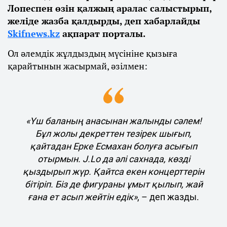
Лопеспен өзін қалжың аралас салыстырып,
желіде жазба қалдырды, деп хабарлайды
Skifnews.kz
ақпарат порталы.
Ол әлемдік жұлдыздың мүсініне қызыға
қарайтынын жасырмай, әзілмен:
«Үш баланың анасынан жалынды сәлем!
Бұл жолы декреттен тезірек шығып,
қайтадан Ерке Есмахан болуға асығып
отырмын. J.Lo да әлі сахнада, көзді
қыздырып жүр. Қайтса екен концерттерін
бітіріп. Біз де фигураны ұмыт қылып, жай
ғана ет асып жейтін едік»
, – деп жазды.