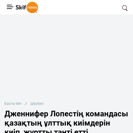
Басты бет
Шоубиз
Дженнифер Лопестің командасы
қазақтың ұлттық киімдерін
киіп, жұртты тәнті етті