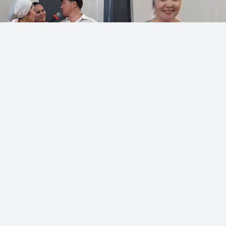
коллаж: Sn.kz
МузАРТ тобының әншісі Сәкен Майғазиев
немересінің алғашқы тойын жасады, деп
хабарлайды
Sn.kz
ақпарат порталы.
Әлеуметтік желіде Сәкен Майғазиевтің алғашқы
немересінің бесік тойы талқыға түсті. Әнші әйелі
Динараға тәтті бәліш ұсынып, өздерінің үлкен