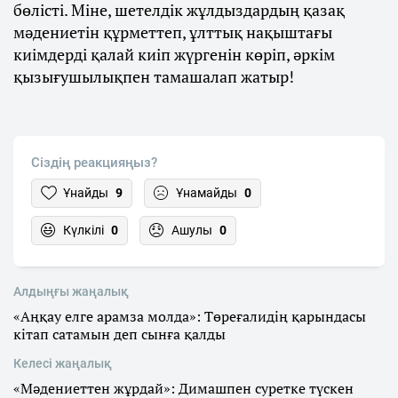
бөлісті. Міне, шетелдік жұлдыздардың қазақ
мәдениетін құрметтеп, ұлттық нақыштағы
киімдерді қалай киіп жүргенін көріп, әркім
қызығушылықпен тамашалап жатыр!
Сіздің реакцияңыз?
Ұнайды
9
Ұнамайды
0
Күлкілі
0
Ашулы
0
Алдыңғы жаңалық
«Аңқау елге арамза молда»: Төреғалидің қарындасы
кітап сатамын деп сынға қалды
Келесі жаңалық
«Мәдениеттен жұрдай»: Димашпен суретке түскен