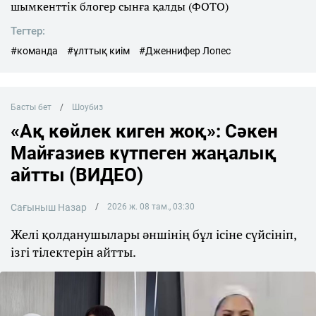
шымкенттік блогер сынға қалды (ФОТО)
Тегтер:
#команда
#ұлттық киім
#Дженнифер Лопес
Басты бет
Шоубиз
«Ақ көйлек киген жоқ»: Сәкен
Майғазиев күтпеген жаңалық
айтты (ВИДЕО)
Сағыныш Назар
2026 ж. 08 там., 03:30
Желі қолданушылары әншінің бұл ісіне сүйсініп,
ізгі тілектерін айтты.