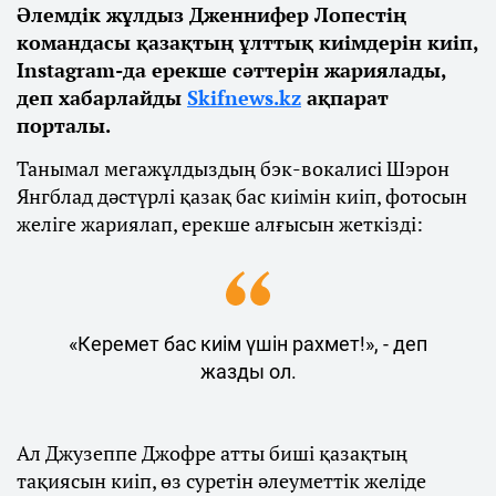
Әлемдік жұлдыз Дженнифер Лопестің
командасы қазақтың ұлттық киімдерін киіп,
Instagram-да ерекше сәттерін жариялады,
деп хабарлайды
Skifnews.kz
ақпарат
порталы.
Танымал мегажұлдыздың бэк-вокалисі Шэрон
Янгблад дәстүрлі қазақ бас киімін киіп, фотосын
желіге жариялап, ерекше алғысын жеткізді:
«Керемет бас киім үшін рахмет!», - деп
жазды ол.
Ал Джузеппе Джофре атты биші қазақтың
тақиясын киіп, өз суретін әлеуметтік желіде