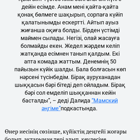
дейін есімде. Анам мені қайта-қайта
қонақ бөлмеге шақырып, сорпаға күйіп
қалатынымды ескертті. Айтып ауыз
жиғанша оқиға болды. Бірден үстімді
маймен сылады. Негізі, олай жасауға
болмайды екен. Жедел жәрдем келіп
жатқанда есімнен танып қалдым. Екі
апта комада жаттым. Денемнің 50
пайызын күйік шалды. Бала болғасын көп
нәрсені түсінбедім. Бірақ ауруханадан
шыққасын бәрі бітеді деп ойладым. Бірақ
бәрі сол емделіп шыққаннан кейін
басталды”, – деді Далида
“Мамский
әңгіме”
подкастында.
Өнер иесінің сөзінше, күйіктің деңгейі жоғары
болып, ақтарынан тері алып, кеудесіне