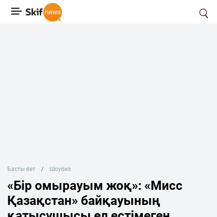
Басты бет
Шоубиз
«Бір омырауым жоқ»: «Мисс
Қазақстан» байқауының
қатысушысы ел естімеген