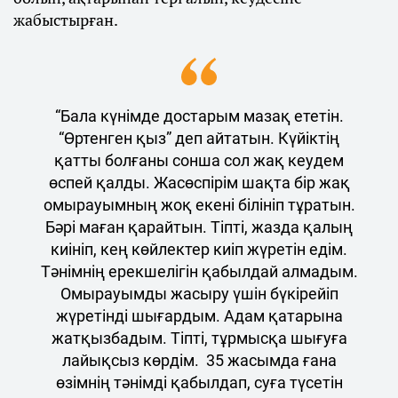
жабыстырған.
“Бала күнімде достарым мазақ ететін.
“Өртенген қыз” деп айтатын. Күйіктің
қатты болғаны сонша сол жақ кеудем
өспей қалды. Жасөспірім шақта бір жақ
омырауымның жоқ екені білініп тұратын.
Бәрі маған қарайтын. Тіпті, жазда қалың
киініп, кең көйлектер киіп жүретін едім.
Тәнімнің ерекшелігін қабылдай алмадым.
Омырауымды жасыру үшін бүкірейіп
жүретінді шығардым. Адам қатарына
жатқызбадым. Тіпті, тұрмысқа шығуға
лайықсыз көрдім. 35 жасымда ғана
өзімнің тәнімді қабылдап, суға түсетін