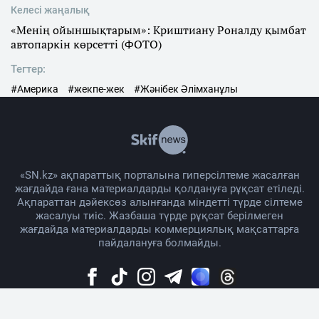
Келесі жаңалық
«Менің ойыншықтарым»: Криштиану Роналду қымбат
автопаркін көрсетті (ФОТО)
Тегтер:
#Америка
#жекпе-жек
#Жәнібек Әлімханұлы
«SN.kz» ақпараттық порталына гиперсілтеме жасалған
жағдайда ғана материалдарды қолдануға рұқсат етіледі.
Ақпараттан дәйексөз алынғанда міндетті түрде сілтеме
жасалуы тиіс. Жазбаша түрде рұқсат берілмеген
жағдайда материалдарды коммерциялық мақсаттарға
пайдалануға болмайды.
Жоба жайында