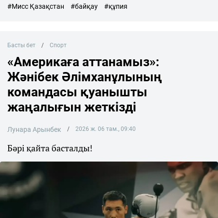
#Мисс Қазақстан
#байқау
#құпия
Басты бет
Спорт
«Америкаға аттанамыз»:
Жәнібек Әлімханұлының
командасы қуанышты
жаңалығын жеткізді
Лунара Арынбек
2026 ж. 06 там., 09:40
Бәрі қайта басталды!