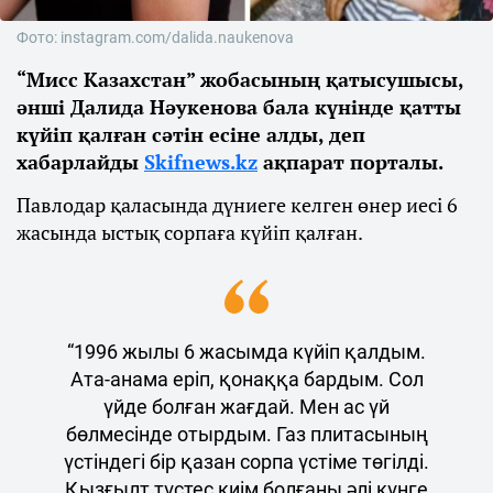
Фото: instagram.com/dalida.naukenova
“Мисс Казахстан” жобасының қатысушысы,
әнші Далида Нәукенова бала күнінде қатты
күйіп қалған сәтін есіне алды, деп
хабарлайды
Sk
ifnews.kz
ақпарат порталы.
Павлодар қаласында дүниеге келген өнер иесі 6
жасында ыстық сорпаға күйіп қалған.
“1996 жылы 6 жасымда күйіп қалдым.
Ата-анама еріп, қонаққа бардым. Сол
үйде болған жағдай. Мен ас үй
бөлмесінде отырдым. Газ плитасының
үстіндегі бір қазан сорпа үстіме төгілді.
Қызғылт түстес киім болғаны әлі күнге