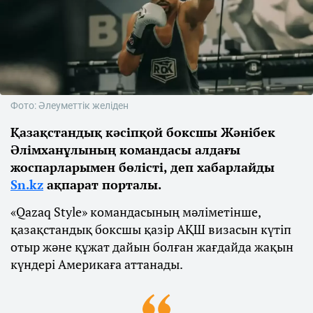
Фото: Әлеуметтік желіден
Қазақстандық кәсіпқой боксшы Жәнібек
Әлімханұлының командасы алдағы
жоспарларымен бөлісті, деп хабарлайды
Sn.kz
ақпарат порталы.
«Qazaq Style» командасының мәліметінше,
қазақстандық боксшы қазір АҚШ визасын күтіп
отыр және құжат дайын болған жағдайда жақын
күндері Америкаға аттанады.