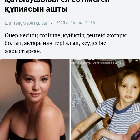
құпиясын ашты
Шаттық Мұратқызы
2025 ж. 16 там., 04:30
Өнер иесінің сөзінше, күйіктің деңгейі жоғары
болып, ақтарынан тері алып, кеудесіне
жабыстырған.