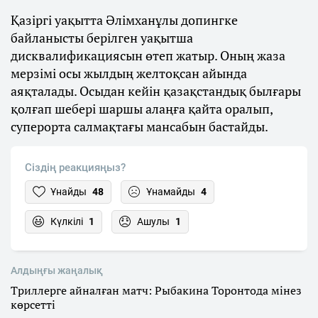
Қазіргі уақытта Әлімханұлы допингке
байланысты берілген уақытша
дисквалификациясын өтеп жатыр. Оның жаза
мерзімі осы жылдың желтоқсан айында
аяқталады. Осыдан кейін қазақстандық былғары
қолғап шебері шаршы алаңға қайта оралып,
суперорта салмақтағы мансабын бастайды.
Сіздің реакцияңыз?
Ұнайды
48
Ұнамайды
4
Күлкілі
1
Ашулы
1
Алдыңғы жаңалық
Триллерге айналған матч: Рыбакина Торонтода мінез
көрсетті