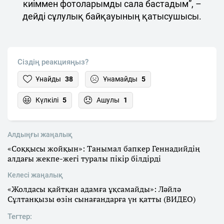
киіммен фотоларымды сала бастадым”, –
дейді сұлулық байқауының қатысушысы.
Сіздің реакцияңыз?
Ұнайды
38
Ұнамайды
5
Күлкілі
5
Ашулы
1
Алдыңғы жаңалық
«Соққысы жойқын»: Танымал бапкер Геннадийдің
алдағы жекпе-жегі туралы пікір білдірді
Келесі жаңалық
«Жолдасы қайтқан адамға ұқсамайды»: Ләйлә
Сұлтанқызы өзін сынағандарға үн қатты (ВИДЕО)
Тегтер: