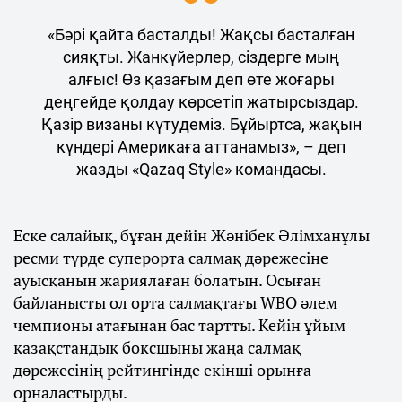
«Бәрі қайта басталды! Жақсы басталған
сияқты. Жанкүйерлер, сіздерге мың
алғыс! Өз қазағым деп өте жоғары
деңгейде қолдау көрсетіп жатырсыздар.
Қазір визаны күтудеміз. Бұйыртса, жақын
күндері Америкаға аттанамыз», – деп
жазды «Qazaq Style» командасы.
Еске салайық, бұған дейін Жәнібек Әлімханұлы
ресми түрде суперорта салмақ дәрежесіне
ауысқанын жариялаған болатын. Осыған
байланысты ол орта салмақтағы WBO әлем
чемпионы атағынан бас тартты. Кейін ұйым
қазақстандық боксшыны жаңа салмақ
дәрежесінің рейтингінде екінші орынға
орналастырды.