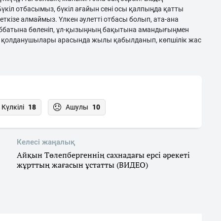
үкіл отбасымыз, бүкіл ағайын сені осы қалпыңда қатты
жеткізе алмаймыз. Үлкен әулетті отбасы болып, ата-ана
аббатына бөленіп, ұл-қызыңның бақытына амандығыңмен
желі қолданушылары арасында жылы қабылданып, көпшілік жас
Күлкілі
18
Ашулы
10
Келесі жаңалық
Айқын Төлепбергеннің сахнадағы ерсі әрекеті
жұрттың жағасын ұстатты (ВИДЕО)