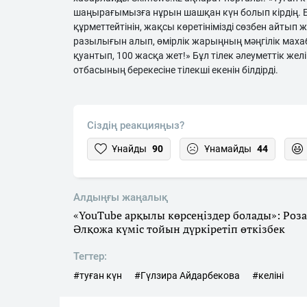
шаңырағымызға нұрын шашқан күн болып кірдің. Б
құрметтейтінін, жақсы көретінімізді сөзбен айтып 
разылығын алып, өмірлік жарыңның мәңгілік мах
қуантып, 100 жасқа жет!» Бұл тілек әлеуметтік 
отбасының берекесіне тілекші екенін білдірді.
Сіздің реакцияңыз?
Ұнайды
90
Ұнамайды
44
Алдыңғы жаңалық
«YouTube арқылы көрсеңіздер болады»: Роза
Әлқожа күміс тойын дүркіретіп өткізбек
Тегтер:
#туған күн
#Гүлзира Айдарбекова
#келіні