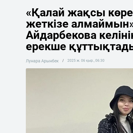
«Қалай жақсы көре
жеткізе алмаймын»
Айдарбекова келіні
ерекше құттықтад
Лунара Арынбек
2025 ж. 06 қыр., 06:30