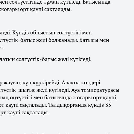
ен солтүстігінде тұман күтіледі. Батысында
 жоғары өрт қаупі сақталады.
леді. Күндіз облыстың солтүстігі мен
олтүстік-батыс желі болжанады. Батысы мен
ы.
латын солтүстік-батыс желі күтіледі.
 жауып, күн күркірейді. Алакөл көлдері
лтүстік-шығыс желі күтіледі. Ауа температурасы
стың оңтүстігі мен батысында жоғары өрт қаупі,
 қаупі сақталады. Талдықорғанда күндіз 35
рт қаупі сақталады.