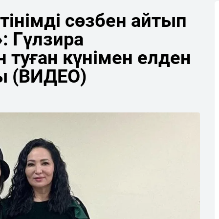
тінімді сөзбен айтып
: Гүлзира
н туған күнімен елден
ы (ВИДЕО)