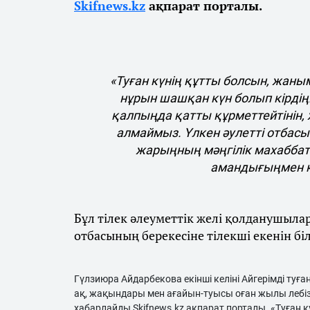
Skifnews.kz
ақпарат порталы.
«Туған күнің құтты болсын, жаны
нұрын шашқан күн болып кірдің.
қалпыңда қатты құрметтейтінін, 
алмаймыз. Үлкен әулетті отбасы
жарыңның мәңгілік махабба
амандығыңмен қ
Бұл тілек әлеуметтік желі қолданушыл
отбасының берекесіне тілекші екенін біл
Гүлзиюра Айдарбекова екінші келіні Айгерімді туғ
ақ, жақындары мен ағайын-туысы оған жылы лебіз
хабарлайды Skifnews.kz ақпарат порталы. «Туған кү