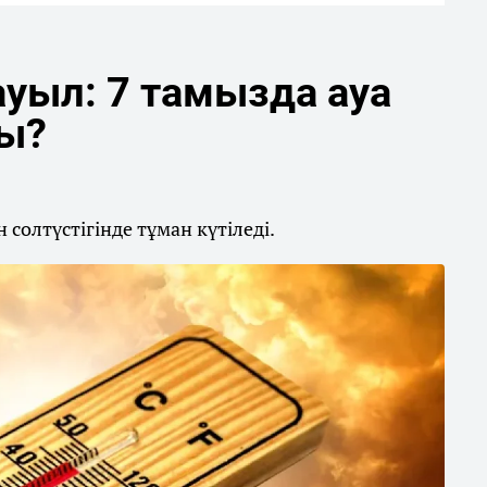
уыл: 7 тамызда ауа
ды?
солтүстігінде тұман күтіледі.