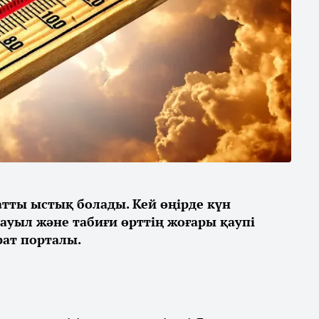
қатты ыстық болады. Кей өңірде күн
дауыл және табиғи өрттің жоғары қаупі
ат порталы.