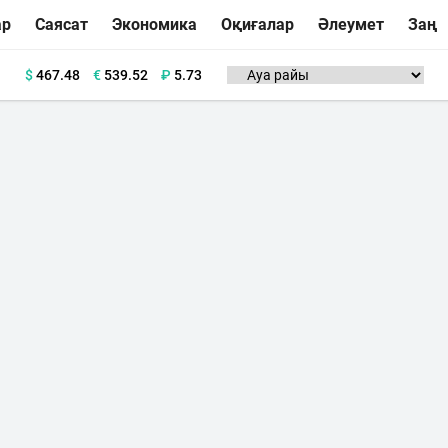
ар
Саясат
Экономика
Оқиғалар
Әлеумет
Заң
$
467.48
€
539.52
₽
5.73