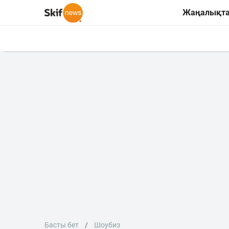
Жаңалықт
Басты бет
Шоубиз