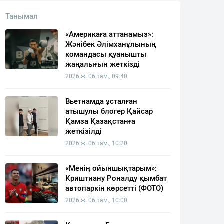
Танымал
«Америкаға аттанамыз»:
Жәнібек Әлімханұлының
командасы қуанышты
жаңалығын жеткізді
2026 ж. 06 там., 09:40
Вьетнамда ұсталған
атышулы блогер Қайсар
Қамза Қазақстанға
жеткізілді
2026 ж. 06 там., 10:20
«Менің ойыншықтарым»:
Криштиану Роналду қымбат
автопаркін көрсетті (ФОТО)
2026 ж. 06 там., 10:00