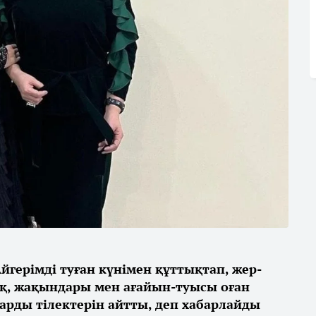
Айгерімді туған күнімен құттықтап, жер-
ақ, жақындары мен ағайын-туысы оған
рды тілектерін айтты, деп хабарлайды