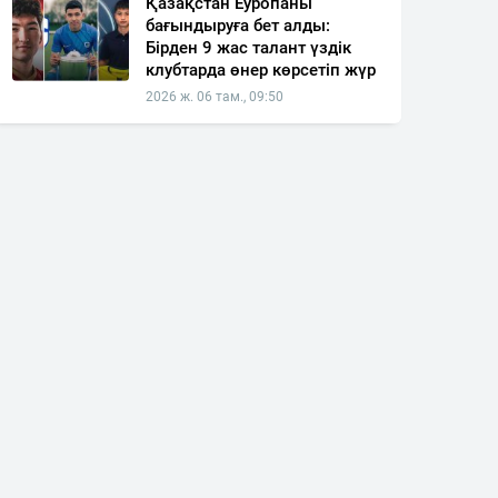
Қазақстан Еуропаны
бағындыруға бет алды:
Бірден 9 жас талант үздік
клубтарда өнер көрсетіп жүр
2026 ж. 06 там., 09:50