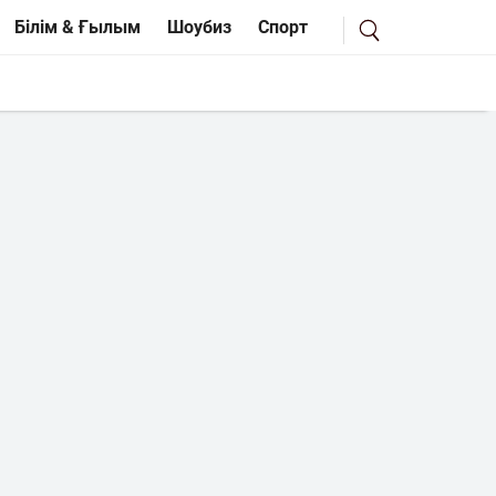
Білім & Ғылым
Шоубиз
Спорт