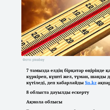
Фото: pixabay
7 тамызда елдің бірқатар өңірінде 
күркіреп, күшті жел, тұман, шаңды 
күтіледі, деп хабарлайды
Sn.kz
ақпар
8 облыста дауылды ескерту
Ақмола облысы