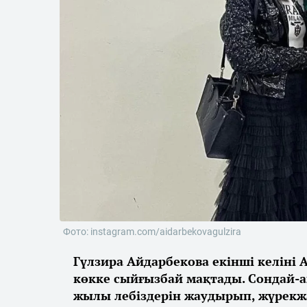
Фото: instagram.com/aidarbekovagulzira
Гүлзира Айдарбекова екінші келіні 
көкке сыйғызбай мақтады. Сондай-
жылы лебіздерін жаудырып, жүрекжа