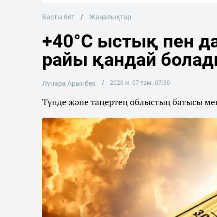
Басты бет
Жаңалықтар
+40°C ыстық пен да
райы қандай бола
Лунара Арынбек
2026 ж. 07 там., 07:30
Түнде және таңертең облыстың батысы мен 