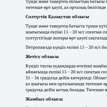
Түнде және таңертең облыстың батысы м
төтенше өрт қаупі, ал орталық бөлігінде
Солтүстік Қазақстан облысы
Түнде және таңертең батыста тұман күті
шығысында екпіні 15 – 20 м/с соғатын с
солтүстігінде жоғары өрт қаупі сақталад
Петропавлда күндіз екпіні 15 – 20 м/с бо
Жетісу облысы
Күндіз таулы аудандарда өткінші жаңбыр
аймағында екпіні 15 – 20 м/с соғатын со
35 – 36 градусқа дейін көтеріледі. Облы
ал шығысы мен орталығында төтенше өрт
градусқа дейін ыстық болады. Төтенше ө
Жамбыл облысы