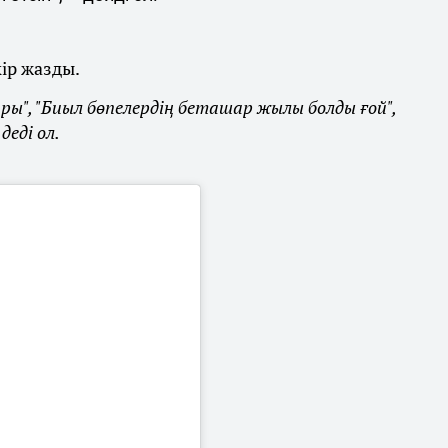
кір жазды.
ры", "Биыл бөпелердің беташар жылы болды ғой",
деді ол.