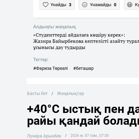
Ұнайды
3
Ұнамайды
0
К
Алдыңғы жаңалық
«Студенттерді айдалаға көшіру керек»:
Жазира Байырбекова кептелісті азайту тура
ұсынысы дау тудырды
Тегтер:
#Фариза Төреәлі
#беташар
Басты бет
Жаңалықтар
+40°C ыстық пен да
райы қандай бола
Лунара Арынбек
2026 ж. 07 там., 07:30