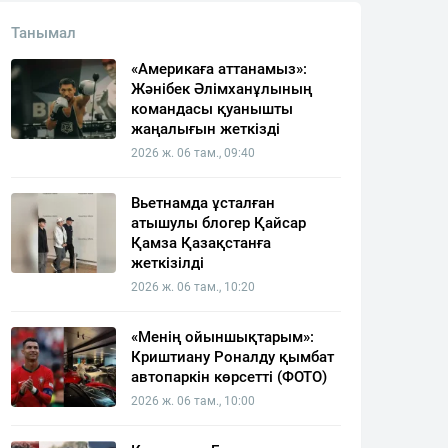
Танымал
«Америкаға аттанамыз»:
Жәнібек Әлімханұлының
командасы қуанышты
жаңалығын жеткізді
2026 ж. 06 там., 09:40
Вьетнамда ұсталған
атышулы блогер Қайсар
Қамза Қазақстанға
жеткізілді
2026 ж. 06 там., 10:20
«Менің ойыншықтарым»:
Криштиану Роналду қымбат
автопаркін көрсетті (ФОТО)
2026 ж. 06 там., 10:00