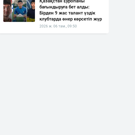
Қазақстан Еуропаны
бағындыруға бет алды:
Бірден 9 жас талант үздік
клубтарда өнер көрсетіп жүр
2026 ж. 06 там., 09:50