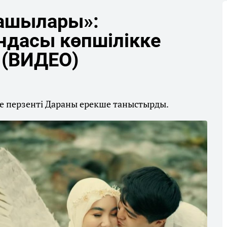
ашылары»:
дасы көпшілікке
 (ВИДЕО)
ке перзенті Дараны ерекше таныстырды.