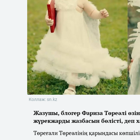
Коллаж: sn.kz
Жазушы, блогер Фариза Төреәлі өзі
жүрекжарды жазбасын бөлісті, деп
Төреғали Төреәлінің қарындасы көпшіл