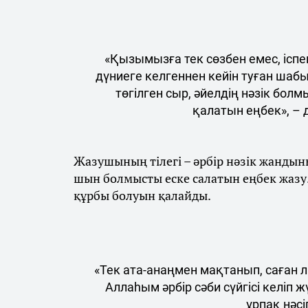
«Қызымызға тек сөзбен емес, іспен
дүниеге келгеннен кейін туған шаб
төгілген сыр, әйелдің нәзік бол
қалатын еңбек», – 
Жазушының тілегі – әрбір нәзік жандын
шын болмысты еске салатын еңбек жазу. 
құрбы болуын қалайды.
«Тек ата-анаңмен мақтанып, саған л
Аллаһым әрбір сәби сүйгісі келіп 
ұрпақ нәсіп