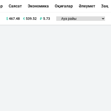
ар
Саясат
Экономика
Оқиғалар
Әлеумет
Заң
$
467.48
€
539.52
₽
5.73