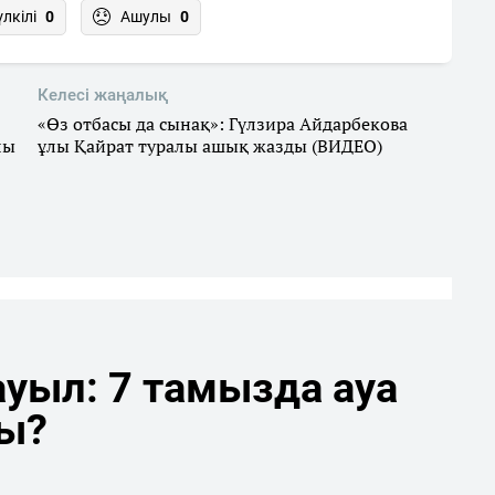
үлкілі
0
Ашулы
0
Келесі жаңалық
«Өз отбасы да сынақ»: Гүлзира Айдарбекова
лы
ұлы Қайрат туралы ашық жазды (ВИДЕО)
уыл: 7 тамызда ауа
ды?