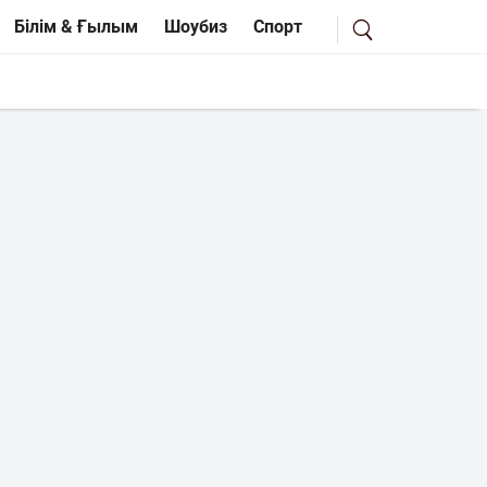
Білім & Ғылым
Шоубиз
Спорт