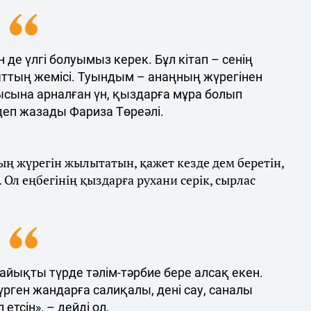
 де үлгі болуымыз керек. Бұл кітап – сенің
ыттың жемісі. Туындым – анаңның жүрегінен
мысына арналған үн, қыздарға мұра болып
деп жазады Фариза Төреәлі.
ың жүрегін жылытатын, қажет кезде дем беретін,
Ол еңбегінің қыздарға рухани серік, сырлас
айықты түрде тәлім-тәрбие бере алсақ екен.
жүрген жандарға салиқалы, дені сау, саналы
 етсін», – дейді ол.