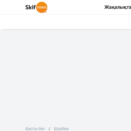
Жаңалықт
Басты бет
Шоубиз