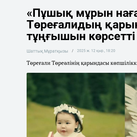
«Пұшық мұрын нағ
Төреғалидың қарын
тұңғышын көрсетті
Шаттық Мұратқызы
2025 ж. 12 қыр., 18:20
Төреғали Төреәлінің қарындасы көпшілік