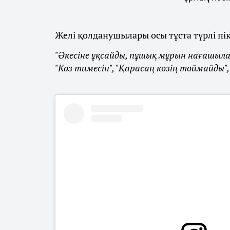
Желі қолданушылары осы тұста түрлі пі
"Әкесіне ұқсайды, пұшық мұрын нағашыла
"Көз тимесін", "Қарасаң көзің тоймайды", 