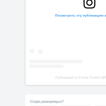
Посмотреть эту публикацию в
Публикация от Fariza Toreali (@fa
Сіздің реакцияңыз?