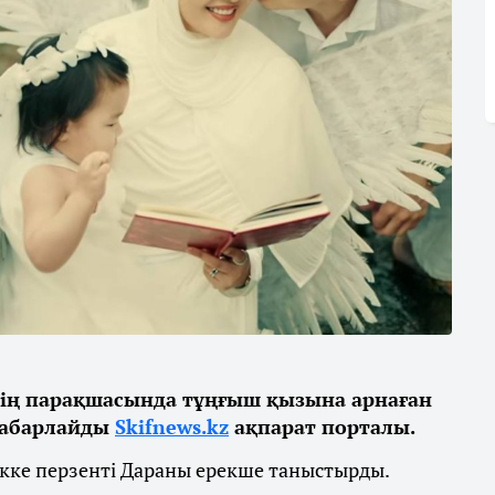
нің парақшасында тұңғыш қызына арнаған
 хабарлайды
Skifnews.kz
ақпарат порталы.
ікке перзенті Дараны ерекше таныстырды.