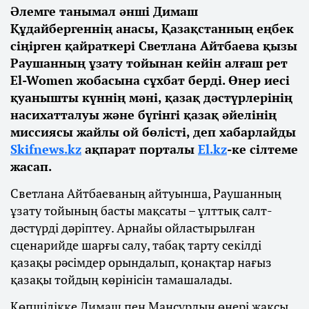
Әлемге танымал әнші Димаш
Құдайбергеннің анасы, Қазақстанның еңбек
сіңірген қайраткері Светлана Айтбаева қызы
Раушанның ұзату тойынан кейін алғаш рет
El-Women жобасына сұхбат берді. Өнер иесі
қуанышты күннің мәні, қазақ дәстүрлерінің
насихатталуы және бүгінгі қазақ әйелінің
миссиясы жайлы ой бөлісті, деп хабарлайды
Skifnews.kz
ақпарат порталы
El.kz
-ке сілтеме
жасап.
Светлана Айтбаеваның айтуынша, Раушанның
ұзату тойының басты мақсаты – ұлттық салт-
дәстүрді дәріптеу. Арнайы ойластырылған
сценарийде шарғы салу, табақ тарту секілді
қазақы рәсімдер орындалып, қонақтар нағыз
қазақы тойдың көрінісін тамашалады.
Көпшілікке Димаш пен Мансұрдың өнері жақсы