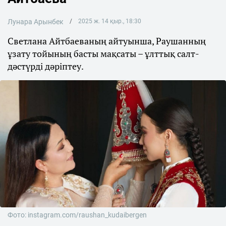
Лунара Арынбек
2025 ж. 14 қыр., 18:30
Светлана Айтбаеваның айтуынша, Раушанның
ұзату тойының басты мақсаты – ұлттық салт-
дәстүрді дәріптеу.
Фото: instagram.com/raushan_kudaibergen