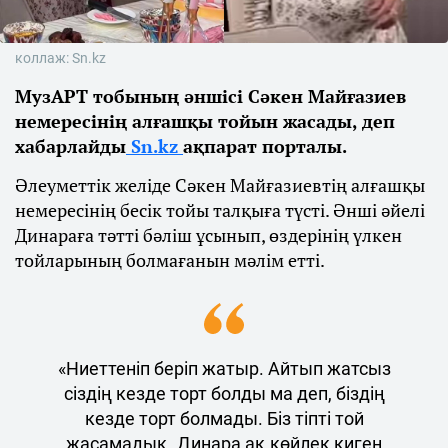
коллаж: Sn.kz
МузАРТ тобының әншісі Сәкен Майғазиев
немересінің алғашқы тойын жасады, деп
хабарлайды
Sn.kz
ақпарат порталы.
Әлеуметтік желіде Сәкен Майғазиевтің алғашқы
немересінің бесік тойы талқыға түсті. Әнші әйелі
Динараға тәтті бәліш ұсынып, өздерінің үлкен
тойларының болмағанын мәлім етті.
«Ниеттеніп беріп жатыр. Айтып жатсыз
сіздің кезде торт болды ма деп, біздің
кезде торт болмады. Біз тіпті той
жасамадық. Динара ақ көйлек киген