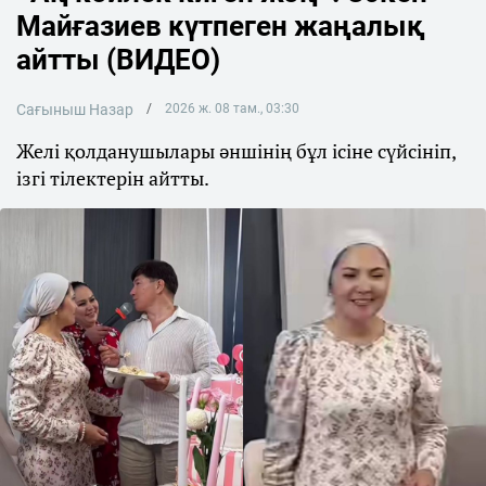
Майғазиев күтпеген жаңалық
айтты (ВИДЕО)
Сағыныш Назар
2026 ж. 08 там., 03:30
Желі қолданушылары әншінің бұл ісіне сүйсініп,
ізгі тілектерін айтты.