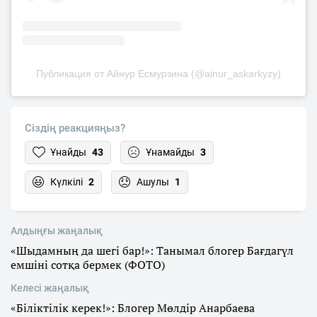
Публикация от Айнур Есмурзина (@ainur_askarkyzy)
Сіздің реакцияңыз?
Ұнайды
43
Ұнамайды
3
Күлкілі
2
Ашулы
1
Алдыңғы жаңалық
«Шыдамның да шегі бар!»: Танымал блогер Бағдагүл
емшіні сотқа бермек (ФОТО)
Келесі жаңалық
«Біліктілік керек!»: Блогер Мөлдір Анарбаева