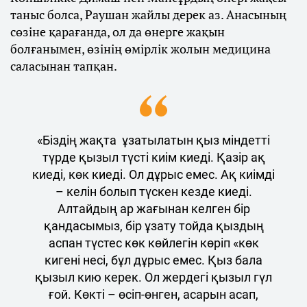
таныс болса, Раушан жайлы дерек аз. Анасының
сөзіне қарағанда, ол да өнерге жақын
болғанымен, өзінің өмірлік жолын медицина
саласынан тапқан.
«Біздің жақта ұзатылатын қыз міндетті
түрде қызыл түсті киім киеді. Қазір ақ
киеді, көк киеді. Ол дұрыс емес. Ақ киімді
– келін болып түскен кезде киеді.
Алтайдың ар жағынан келген бір
қандасымыз, бір ұзату тойда қыздың
аспан түстес көк көйлегін көріп «көк
кигені несі, бұл дұрыс емес. Қыз бала
қызыл кию керек. Ол жердегі қызыл гүл
ғой. Көкті – өсіп-өнген, асарын асап,