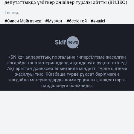
депутаттыққа үміткер әншілер туралы айтты (ВИДЕО)
Тегтер:
#Сәкен Майғазиев
#МузАрт
#бесік той
#әншісі
«SN.kz» ақпараттық порталына гиперсілтеме жасалған
жағдайда ғана материалдарды қолдануға рұқсат етіледі.
Ақпараттан дәйексөз алынғанда міндетті түрде сілтеме
жасалуы тиіс. Жазбаша түрде рұқсат берілмеген
жағдайда материалдарды коммерциялық мақсаттарға
пайдалануға болмайды.
Жоба жайында
Материалды қолдану тәртібі
Байланыс
Жарнама