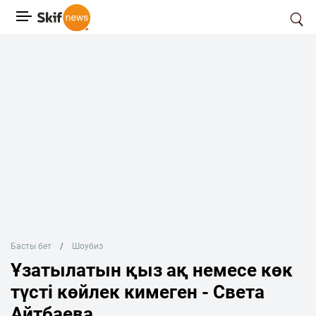
Басты бет
Шоубиз
Ұзатылатын қыз ақ немесе көк
түсті көйлек кимеген - Света
Айтбаева