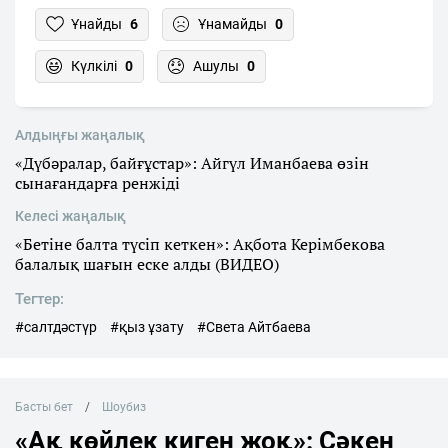
Ұнайды
6
Ұнамайды
0
Күлкілі
0
Ашулы
0
Алдыңғы жаңалық
«Дүбәралар, байғұстар»: Айгүл Иманбаева өзін
сынағандарға ренжіді
Келесі жаңалық
«Бетіне балта түсіп кеткен»: Ақбота Керімбекова
балалық шағын еске алды (ВИДЕО)
Тегтер:
#салтдәстүр
#қыз ұзату
#Света Айтбаева
Басты бет
Шоубиз
«Ақ көйлек киген жоқ»: Сәкен