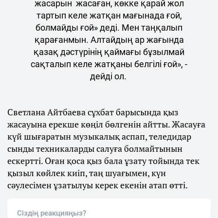
жасарын жасаған, көкке қарай жол
тартып келе жатқан мағынада ғой,
болмайды ғой» деді. Мен таңқалып
қарағанмын. Алтайдың ар жағында
қазақ дәстүрінің қаймағы бұзылмай
сақталып келе жатқаны белгілі ғой», -
дейді ол.
Светлана Айтбаева сұхбат барысында қыз
жасауына ерекше көңіл бөлгенін айтты. Жасауға
күй шығаратын музыкалық аспап, теледидар
сынды техникаларды салуға болмайтынын
ескертті. Оған қоса қыз бала ұзату тойында тек
қызыл көйлек киіп, таң шуағымен, күн
сәулесімен ұзатылуы керек екенін атап өтті.
Сіздің реакцияңыз?