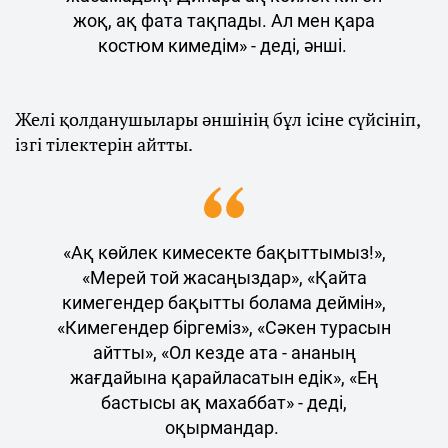
жоқ, ақ фата тақпады. Ал мен қара
костюм кимедім» - деді, әнші.
Желі қолданушылары әншінің бұл ісіне сүйсініп,
ізгі тілектерін айтты.
«Ақ көйлек кимесекте бақыттымыз!»,
«Мерей той жасаңыздар», «Қайта
кимегендер бақытты болама деймін»,
«Кимегендер біргеміз», «Сәкен турасын
айтты», «Ол кезде ата - ананың
жағдайына қарайласатын едік», «Ең
бастысы ақ махаббат» - деді,
оқырмандар.