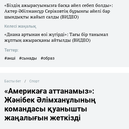
«Біздің ажырасуымызға басқа әйел себеп болды»:
Актер Әбілмансұр Серіковтің бұрынғы әйелі бар
шындықты жайып салды (ВИДЕО)
Келесі жаңалық
«Диана артынан өзі жүгірді»: Тағы бір танымал
жұптың ажырасқаны айтылды (ВИДЕО)
Тегтер:
#әнші
#сынады
#образ
Басты бет
Спорт
«Америкаға аттанамыз»:
Жәнібек Әлімханұлының
командасы қуанышты
жаңалығын жеткізді