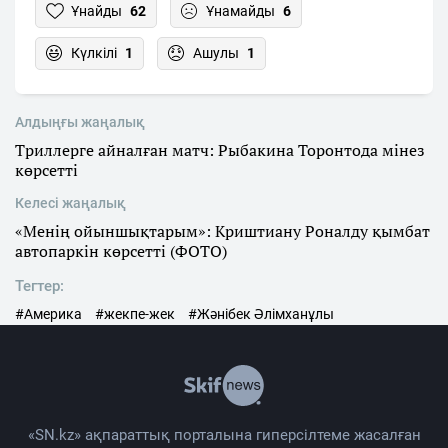
Ұнайды
62
Ұнамайды
6
Күлкілі
1
Ашулы
1
Алдыңғы жаңалық
Триллерге айналған матч: Рыбакина Торонтода мінез
көрсетті
Келесі жаңалық
«Менің ойыншықтарым»: Криштиану Роналду қымбат
автопаркін көрсетті (ФОТО)
Тегтер:
#Америка
#жекпе-жек
#Жәнібек Әлімханұлы
«SN.kz» ақпараттық порталына гиперсілтеме жасалған