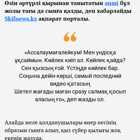
Өзін әртүрлі қырынан танытатын
әнші
бұл
жолы тағы да сынға қалды, деп хабарлайды
Skifnews.kz
ақпарат порталы.
«Ассалаумағалейкум! Мен үндісқа
ұқсаймын. Көйлек киіп ал. Көйлек қайда?
Сен қызсың ғой. Үстіңде көйлек бар.
Соңына дейін көрші, самый последний
видео қатасың
Шетел жағады маған сразу салмақ қосып
аласың ғо«, деп жазды ол.
Алайда желе қолданушылары өнер иесінің
образын сынға алып, қыз сүйер қылығы жоқ
екенін жазуда.