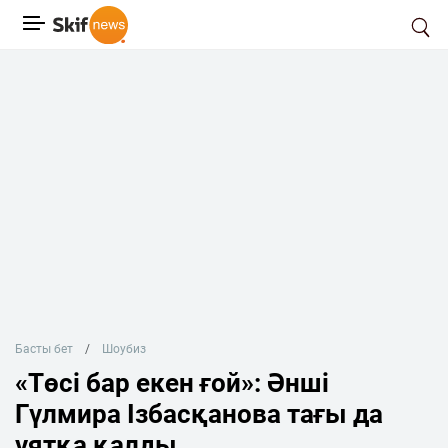
Басты бет
Шоубиз
«Төсі бар екен ғой»: Әнші
Гүлмира Ізбасқанова тағы да
ұятқа қалды