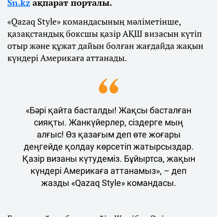
Sn.kz
ақпарат порталы.
«Qazaq Style» командасының мәліметінше,
қазақстандық боксшы қазір АҚШ визасын күтіп
отыр және құжат дайын болған жағдайда жақын
күндері Америкаға аттанады.
«Бәрі қайта басталды! Жақсы басталған
сияқты. Жанкүйерлер, сіздерге мың
алғыс! Өз қазағым деп өте жоғары
деңгейде қолдау көрсетіп жатырсыздар.
Қазір визаны күтудеміз. Бұйыртса, жақын
күндері Америкаға аттанамыз», – деп
жазды «Qazaq Style» командасы.