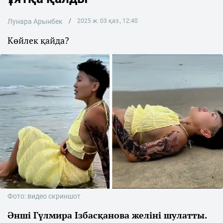
Лунара Арынбек
2025 ж. 03 қаз., 12:40
Көйлек қайда?
Фото: видео скриншот
Әнші Гүлмира Ізбасқанова желіні шулатты.