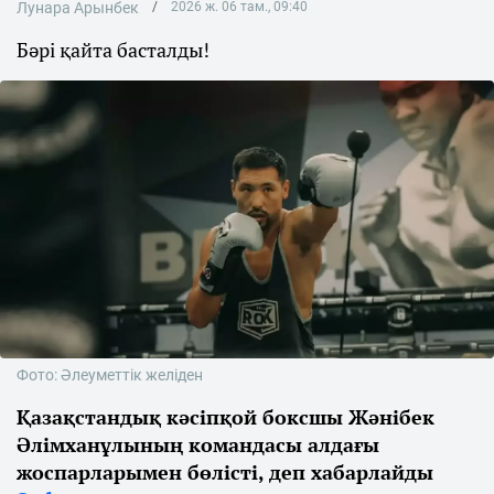
Лунара Арынбек
2026 ж. 06 там., 09:40
Бәрі қайта басталды!
Фото: Әлеуметтік желіден
Қазақстандық кәсіпқой боксшы Жәнібек
Әлімханұлының командасы алдағы
жоспарларымен бөлісті, деп хабарлайды