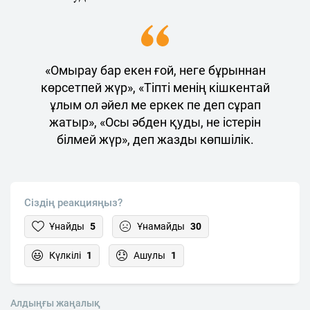
«Омырау бар екен ғой, неге бұрыннан
көрсетпей жүр», «Тіпті менің кішкентай
ұлым ол әйел ме еркек пе деп сұрап
жатыр», «Осы әбден қуды, не істерін
білмей жүр», деп жазды көпшілік.
Сіздің реакцияңыз?
Ұнайды
5
Ұнамайды
30
Күлкілі
1
Ашулы
1
Алдыңғы жаңалық