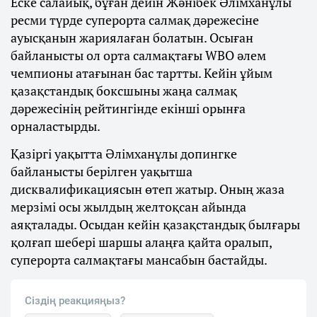
Еске салайық, бұған дейін Жәнібек Әлімханұлы
ресми түрде суперорта салмақ дәрежесіне
ауысқанын жариялаған болатын. Осыған
байланысты ол орта салмақтағы WBO әлем
чемпионы атағынан бас тартты. Кейін ұйым
қазақстандық боксшыны жаңа салмақ
дәрежесінің рейтингінде екінші орынға
орналастырды.
Қазіргі уақытта Әлімханұлы допингке
байланысты берілген уақытша
дисквалификациясын өтеп жатыр. Оның жаза
мерзімі осы жылдың желтоқсан айында
аяқталады. Осыдан кейін қазақстандық былғары
қолғап шебері шаршы алаңға қайта оралып,
суперорта салмақтағы мансабын бастайды.
Сіздің реакцияңыз?