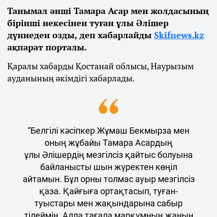
Танымал әнші Тамара Асар мен жолдасының
бірінші некесінен туған ұлы Әлішер
дүниеден озды, деп хабарлайды
Skifnews.kz
ақпарат порталы.
Қаралы хабарды Қостанай облысы, Наурызым
ауданының әкімдігі хабарлады.
“Белгілі кәсіпкер Жұмаш Бекмырза мен
оның жұбайы Тамара Асардың
ұлы Әлішердің мезгілсіз қайтыс болуына
байланысты шын жүректен көңіл
айтамын. Бұл орны толмас ауыр мезгілсіз
қаза. Қайғыға ортақтасып, туған-
туыстары мен жақындарына сабыр
тілеймін. Алла тағала марқұмның жанын