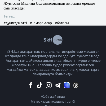
Жүнісова Мадина Сәдуақасованың анасына ерекше
сый жасады
Тегтер:
#дүниеден өтті
#Тамара Асар
#баласы
«SN.kz» ақпараттық порталына гиперсілтеме жасалған
жағдайда ғана материалдарды қолдануға рұқсат етіледі.
Ақпараттан дәйексөз алынғанда міндетті түрде сілтеме
жасалуы тиіс. Жазбаша түрде рұқсат берілмеген
жағдайда материалдарды коммерциялық мақсаттарға
пайдалануға болмайды.
Жоба жайында
Материалды қолдану тәртібі