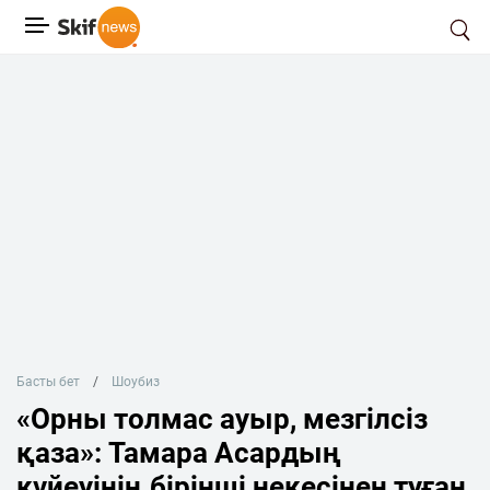
Басты бет
Шоубиз
«Орны толмас ауыр, мезгілсіз
қаза»: Тамара Асардың
күйеуінің бірінші некесінен туған