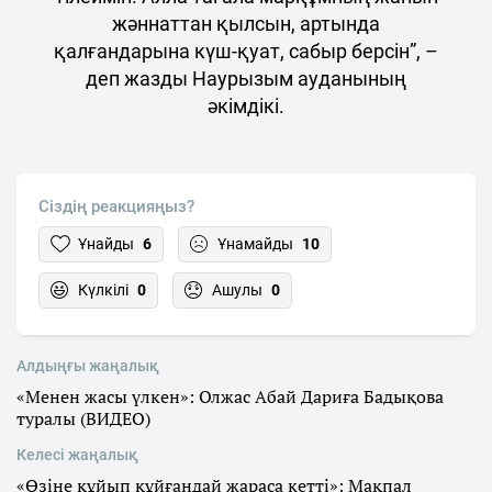
жәннаттан қылсын, артында
қалғандарына күш-қуат, сабыр берсін”, –
деп жазды Наурызым ауданының
әкімдікі.
Сіздің реакцияңыз?
Ұнайды
6
Ұнамайды
10
Күлкілі
0
Ашулы
0
Алдыңғы жаңалық
«Менен жасы үлкен»: Олжас Абай Дариға Бадықова
туралы (ВИДЕО)
Келесі жаңалық
«Өзіне құйып құйғандай жараса кетті»: Мақпал