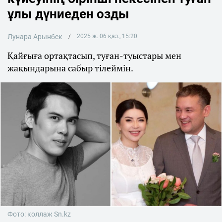
ұлы дүниеден озды
Лунара Арынбек
2025 ж. 06 қаз., 15:20
Қайғыға ортақтасып, туған-туыстары мен
жақындарына сабыр тілеймін.
Фото: коллаж Sn.kz