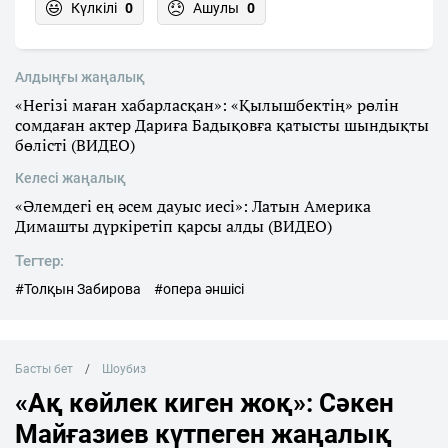
Күлкілі
0
Ашулы
0
Алдыңғы жаңалық
«Негізі маған хабарласқан»: «Қылышбектің» рөлін
сомдаған актер Дариға Бадықовға қатысты шындықты
бөлісті (ВИДЕО)
Келесі жаңалық
«Әлемдегі ең әсем дауыс иесі»: Латын Америка
Димашты дүркіретіп қарсы алды (ВИДЕО)
Тегтер:
#Толқын Забирова
#опера әншісі
Басты бет
Шоубиз
«Ақ көйлек киген жоқ»: Сәкен
Майғазиев күтпеген жаңалық