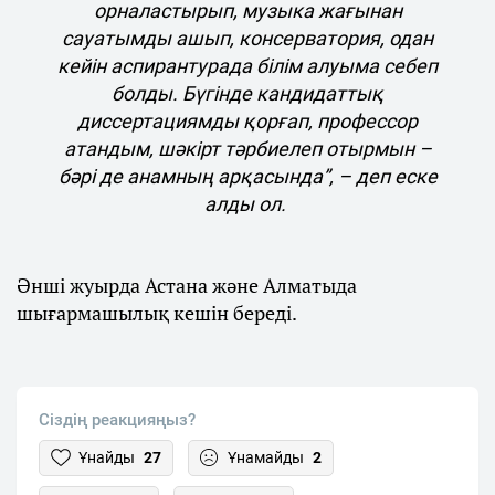
орналастырып, музыка жағынан
сауатымды ашып, консерватория, одан
кейін аспирантурада білім алуыма себеп
болды. Бүгінде кандидаттық
диссертациямды қорғап, профессор
атандым, шәкірт тәрбиелеп отырмын –
бәрі де анамның арқасында”, – деп еске
алды ол.
Әнші жуырда Астана және Алматыда
шығармашылық кешін береді.
Сіздің реакцияңыз?
Ұнайды
27
Ұнамайды
2