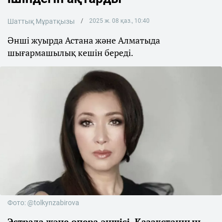
Шаттық Мұратқызы
2025 ж. 08 қаз., 10:40
Әнші жуырда Астана және Алматыда
шығармашылық кешін береді.
Фото: @tolkynzabirova
Эстрада және опера әншісі, Қазақстанның