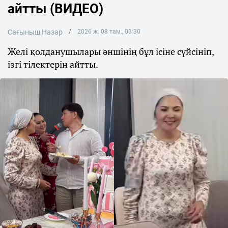
айтты (ВИДЕО)
Сағыныш Назар
2026 ж. 08 там., 03:30
Желі қолданушылары әншінің бұл ісіне сүйсініп,
ізгі тілектерін айтты.