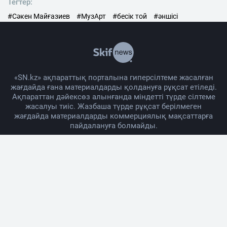
Тегтер:
#Сәкен Майғазиев
#МузАрт
#бесік той
#әншісі
«SN.kz» ақпараттық порталына гиперсілтеме жасалған
жағдайда ғана материалдарды қолдануға рұқсат етіледі.
Ақпараттан дәйексөз алынғанда міндетті түрде сілтеме
жасалуы тиіс. Жазбаша түрде рұқсат берілмеген
жағдайда материалдарды коммерциялық мақсаттарға
пайдалануға болмайды.
Жоба жайында
Материалды қолдану тәртібі
Байланыс
Жарнама