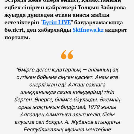
еңбек сіңірген қайраткері Толқын Забирова
жуырда дүниеден өткен анасы жайлы
естеліктерін "
Бүгін LIVE
" бағдарламасында
бөлісті, деп хабарлайды
Skifnews.kz
ақпарат
порталы.
"Өмірге деген құштарлық — анамның ақ
сүтімен бойыма сіңген қасиет. Анам өте
өнерлі жан еді. Алғаш сахнаға
шыққанымда сахна киімдерімді тігіп
берген. Өнерге, білімге баулыды. Әкемнің
орны жоқтығын білдірмей, 1979 жылы
Аягөзден Алматыға алып келіп, білім
алуыма сеп болды. А. Жұбанов атындағы
Республикалық музыка мектебіне