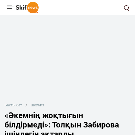
Басты бет
Шоубиз
«Әкемнің жоқтығын
білдірмеді»: Толқын Забирова
ішіндегін ақтарды