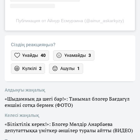
Публикация от Айнур Есмурзина (@ainur_askarkyzy)
Сіздің реакцияңыз?
Ұнайды
40
Ұнамайды
3
Күлкілі
2
Ашулы
1
Алдыңғы жаңалық
«Шыдамның да шегі бар!»: Танымал блогер Бағдагүл
емшіні сотқа бермек (ФОТО)
Келесі жаңалық
«Біліктілік керек!»: Блогер Мөлдір Анарбаева
депутаттыққа үміткер әншілер туралы айтты (ВИДЕО)