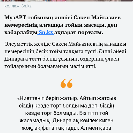
коллаж: Sn.kz
МузАРТ тобының әншісі Сәкен Майғазиев
немересінің алғашқы тойын жасады, деп
хабарлайды
Sn.kz
ақпарат порталы.
Әлеуметтік желіде Сәкен Майғазиевтің алғашқы
немересінің бесік тойы талқыға түсті. Әнші әйелі
Динараға тәтті бәліш ұсынып, өздерінің үлкен
тойларының болмағанын мәлім етті.
«Ниеттеніп беріп жатыр. Айтып жатсыз
сіздің кезде торт болды ма деп, біздің
кезде торт болмады. Біз тіпті той
жасамадық. Динара ақ көйлек киген
жоқ, ақ фата тақпады. Ал мен қара