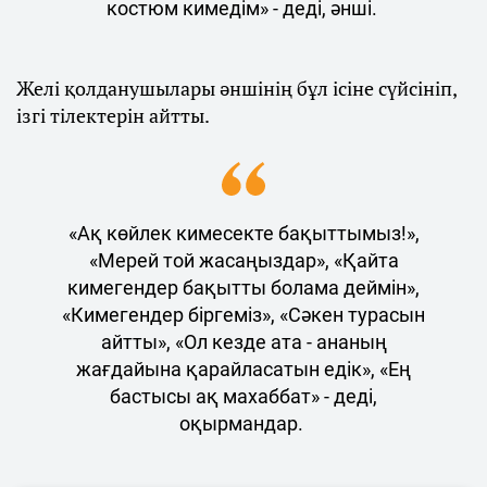
костюм кимедім» - деді, әнші.
Желі қолданушылары әншінің бұл ісіне сүйсініп,
ізгі тілектерін айтты.
«Ақ көйлек кимесекте бақыттымыз!»,
«Мерей той жасаңыздар», «Қайта
кимегендер бақытты болама деймін»,
«Кимегендер біргеміз», «Сәкен турасын
айтты», «Ол кезде ата - ананың
жағдайына қарайласатын едік», «Ең
бастысы ақ махаббат» - деді,
оқырмандар.