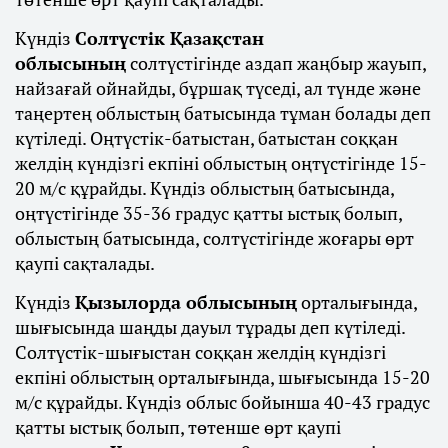
Күндіз
Солтүстік Қазақстан
облысының
солтүстігінде аздап жаңбыр жауып,
найзағай ойнайды, бұршақ түседі, ал түнде және
таңертең облыстың батысында тұман болады деп
күтіледі. Оңтүстік-батыстан, батыстан соққан
желдің күндізгі екпіні облыстың оңтүстігінде 15-
20 м/с құрайды. Күндіз облыстың батысында,
оңтүстігінде 35-36 градус қатты ыстық болып,
облыстың батысында, солтүстігінде жоғары өрт
қаупі сақталады.
Күндіз
Қызылорда облысының
орталығында,
шығысында шаңды дауыл тұрады деп күтіледі.
Солтүстік-шығыстан соққан желдің күндізгі
екпіні облыстың орталығында, шығысында 15-20
м/с құрайды. Күндіз облыс бойынша 40-43 градус
қатты ыстық болып, төтенше өрт қаупі