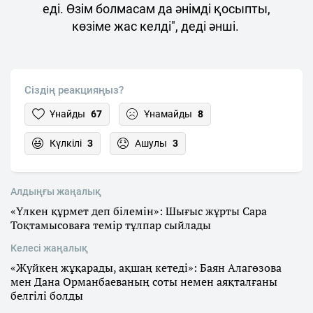
еді. Өзім болмасам да әнімді қосыпты,
көзіме жас келді", деді әнші.
Сіздің реакцияңыз?
Ұнайды
67
Ұнамайды
8
Күлкілі
3
Ашулы
3
Алдыңғы жаңалық
«Үлкен құрмет деп білемін»: Шығыс жұрты Сара
Тоқтамысоваға темір тұлпар сыйлады
Келесі жаңалық
«Жүйкең жұқарады, ақшаң кетеді»: Баян Алагөзова
мен Дана Орманбаеваның соты немен аяқталғаны
белгілі болды