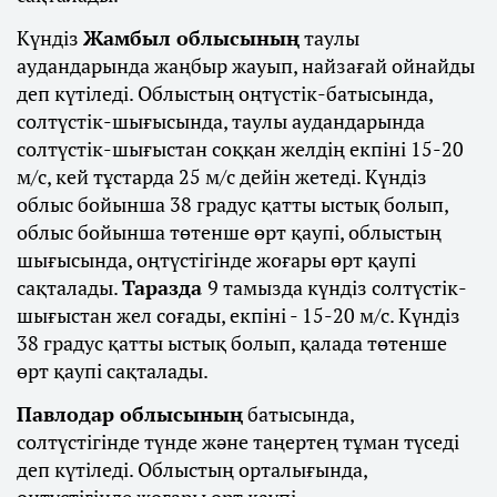
Күндіз
Жамбыл облысының
таулы
аудандарында жаңбыр жауып, найзағай ойнайды
деп күтіледі. Облыстың оңтүстік-батысында,
солтүстік-шығысында, таулы аудандарында
солтүстік-шығыстан соққан желдің екпіні 15-20
м/с, кей тұстарда 25 м/с дейін жетеді. Күндіз
облыс бойынша 38 градус қатты ыстық болып,
облыс бойынша төтенше өрт қаупі, облыстың
шығысында, оңтүстігінде жоғары өрт қаупі
сақталады.
Таразда
9 тамызда күндіз солтүстік-
шығыстан жел соғады, екпіні - 15-20 м/с. Күндіз
38 градус қатты ыстық болып, қалада төтенше
өрт қаупі сақталады.
Павлодар облысының
батысында,
солтүстігінде түнде және таңертең тұман түседі
деп күтіледі. Облыстың орталығында,
оңтүстігінде жоғары өрт қаупі