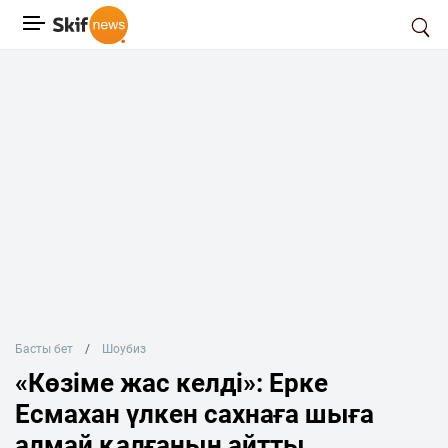
Басты бет
Шоубиз
«Көзіме жас келді»: Ерке
Есмахан үлкен сахнаға шыға
алмай қалғанын айтты