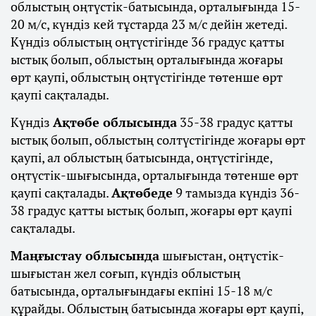
облыстың оңтүстік-батысында, орталығында 15-
20 м/с, күндіз кей тұстарда 23 м/с дейін жетеді.
Күндіз облыстың оңтүстігінде 36 градус қатты
ыстық болып, облыстың орталығында жоғары
өрт қаупі, облыстың оңтүстігінде төтенше өрт
қаупі сақталады.
Күндіз
Ақтөбе облысында
35-38 градус қатты
ыстық болып, облыстың солтүстігінде жоғары өрт
қаупі, ал облыстың батысында, оңтүстігінде,
оңтүстік-шығысында, орталығында төтенше өрт
қаупі сақталады.
Ақтөбеде
9 тамызда күндіз 36-
38 градус қатты ыстық болып, жоғары өрт қаупі
сақталады.
Маңғыстау облысында
шығыстан, оңтүстік-
шығыстан жел соғып, күндіз облыстың
батысында, орталығындағы екпіні 15-18 м/с
құрайды. Облыстың батысында жоғары өрт қаупі,