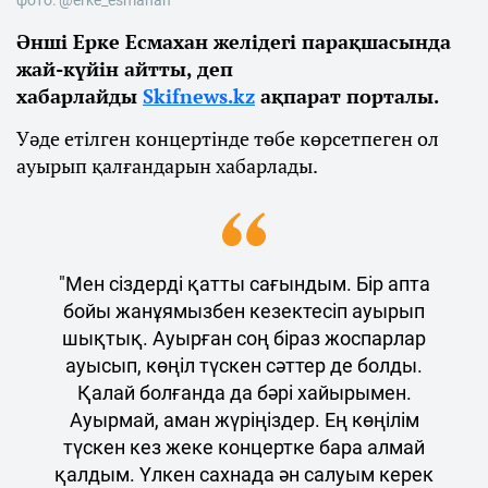
Әнші Ерке Есмахан желідегі парақшасында
жай-күйін айтты, деп
хабарлайды
Skifnews.kz
ақпарат порталы.
Уәде етілген концертінде төбе көрсетпеген ол
ауырып қалғандарын хабарлады.
"Мен сіздерді қатты сағындым. Бір апта
бойы жанұямызбен кезектесіп ауырып
шықтық. Ауырған соң біраз жоспарлар
ауысып, көңіл түскен сәттер де болды.
Қалай болғанда да бәрі хайырымен.
Ауырмай, аман жүріңіздер. Ең көңілім
түскен кез жеке концертке бара алмай
қалдым. Үлкен сахнада ән салуым керек