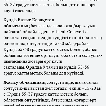
35-37 градус қатты ыстық болып, төтенше өрт
қаупі сақталады.
Күндіз
Батыс Қазақстан
облысының
батысында аздап жаңбыр жауып,
найзағай ойнайды деп күтіледі. Солтүстік-
батыстан соққан желдің күндізгі екпіні облыстың
батысында, оңтүстігінде 15-20 м/с құрайды.
Күндіз 35-38 градус қатты ыстық болып, облыс
бойынша төтенше өрт қаупі, облыстың солтүстік-
шығысында жоғары өрт қаупі
сақталады.
Оралда
9 тамызда күндіз 35-36
градус қатты ыстық болады деп күтіледі.
Жетісу облысының
солтүстігінде, шығысында
солтүстік-шығыстан жел соғады, екпіні - 15-20 м/
с. Күндіз 35-37 градус қатты ыстық болып,
облыстың оңтүстігінде, батысында жоғары өрт
қаупі, облыстың шығысында, орталығында