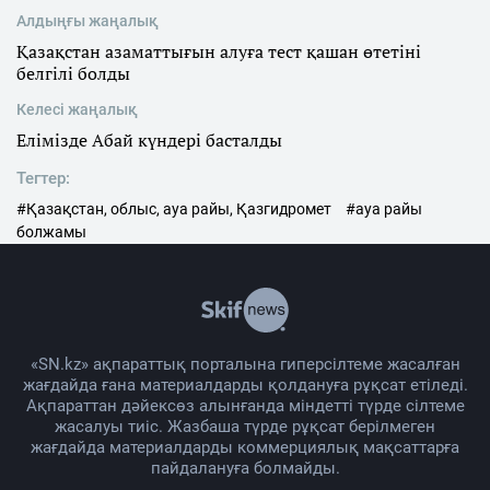
Алдыңғы жаңалық
Қазақстан азаматтығын алуға тест қашан өтетіні
белгілі болды
Келесі жаңалық
Елімізде Абай күндері басталды
Тегтер:
#Қазақстан, облыс, ауа райы, Қазгидромет
#ауа райы
болжамы
«SN.kz» ақпараттық порталына гиперсілтеме жасалған
жағдайда ғана материалдарды қолдануға рұқсат етіледі.
Ақпараттан дәйексөз алынғанда міндетті түрде сілтеме
жасалуы тиіс. Жазбаша түрде рұқсат берілмеген
жағдайда материалдарды коммерциялық мақсаттарға
пайдалануға болмайды.