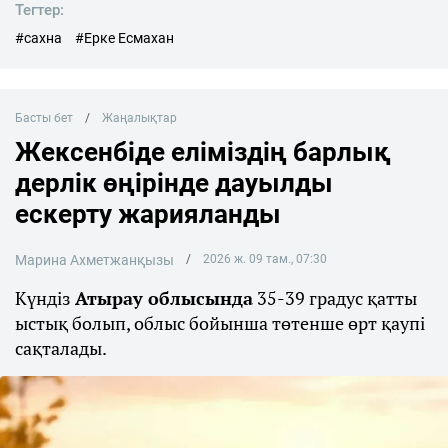
Тегтер:
#сахна
#Ерке Есмаxан
Басты бет
Жаңалықтар
Жексенбіде еліміздің барлық
дерлік өңірінде дауылды
ескерту жарияланды
Марина Ахметжанқызы
2026 ж. 09 там., 07:30
Күндіз
Атырау облысында
35-39 градус қатты
ыстық болып, облыс бойынша төтенше өрт қаупі
сақталады.