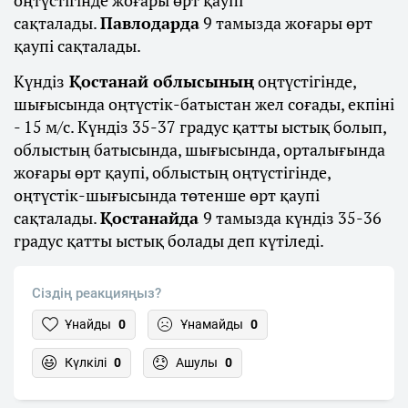
сақталады.
Павлодарда
9 тамызда жоғары өрт
қаупі сақталады.
Күндіз
Қостанай облысының
оңтүстігінде,
шығысында оңтүстік-батыстан жел соғады, екпіні
- 15 м/с. Күндіз 35-37 градус қатты ыстық болып,
облыстың батысында, шығысында, орталығында
жоғары өрт қаупі, облыстың оңтүстігінде,
оңтүстік-шығысында төтенше өрт қаупі
сақталады.
Қостанайда
9 тамызда күндіз 35-36
градус қатты ыстық болады деп күтіледі.
Сіздің реакцияңыз?
Ұнайды
0
Ұнамайды
0
Күлкілі
0
Ашулы
0