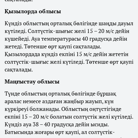
Қызылорда облысы
Күндіз облыстың орталық бөлігінде шаңды дауыл
күтіледі. Солтүстік-шығыс желі 15 – 20 м/с дейін
күшейеді. Ауа температурасы 40 градусқа дейін
жетеді. Төтенше өрт қаупі сақталады.
Қызылордада күндіз екпіні 15 м/с дейін жететін
солтүстік-шығыс желі күтіледі. Төтенше өрт қаупі
сақталады.
Маңғыстау облысы
Түнде облыстың орталық бөлігінде бұршақ
аралас немесе аздаған жаңбыр жауып, күн
күркіреуі болжанады. Облыстың оңтүстігінде
екпіні 15 – 20 м/с болатын солтүстік желі күтіледі.
Күндіз ауа 38 – 40 градусқа дейін ысиды.
Батысында жоғары өрт қаупі, ал солтүстік-