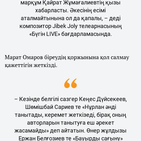
марқұм Қайрат Жұмағалиевтің қызы
хабарласты. Әкесінің есімі
аталмайтынына ол да қапалы, – деді
композитор Jibek Joly телеарнасының
«Бүгін LIVE» бағдарламасында.
Марат Омаров біреудің қоржынына қол салмау
қажеттігін жеткізді.
– Кезінде белгілі сазгер Кеңес Дүйсекеев,
Шөмішбай Сариев те «Нұрлан әнді
танытады, керемет жеткізеді, бірақ оның
авторларын танытуға еш әрекет
жасамайды» деп айтатын. Өнер жұлдызы
Ержан Белғозиев те «Бауырды сағыну»