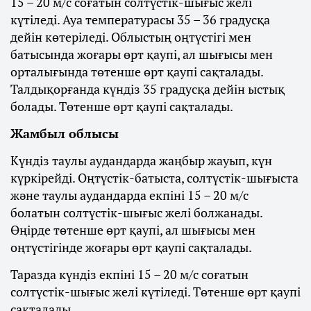
15 – 20 м/с соғатын солтүстік-шығыс желі
күтіледі. Ауа температурасы 35 – 36 градусқа
дейін көтеріледі. Облыстың оңтүстігі мен
батысында жоғары өрт қаупі, ал шығысы мен
орталығында төтенше өрт қаупі сақталады.
Талдықорғанда күндіз 35 градусқа дейін ыстық
болады. Төтенше өрт қаупі сақталады.
Жамбыл облысы
Күндіз таулы аудандарда жаңбыр жауып, күн
күркірейді. Оңтүстік-батыста, солтүстік-шығыста
және таулы аудандарда екпіні 15 – 20 м/с
болатын солтүстік-шығыс желі болжанады.
Өңірде төтенше өрт қаупі, ал шығысы мен
оңтүстігінде жоғары өрт қаупі сақталады.
Таразда күндіз екпіні 15 – 20 м/с соғатын
солтүстік-шығыс желі күтіледі. Төтенше өрт қаупі
сақталады.