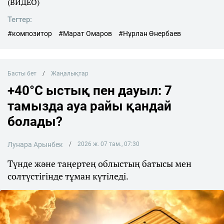
(ВИДЕО)
Тегтер:
#композитор
#Марат Омаров
#Нұрлан Өнербаев
Басты бет
Жаңалықтар
+40°C ыстық пен дауыл: 7
тамызда ауа райы қандай
болады?
Лунара Арынбек
2026 ж. 07 там., 07:30
Түнде және таңертең облыстың батысы мен
солтүстігінде тұман күтіледі.