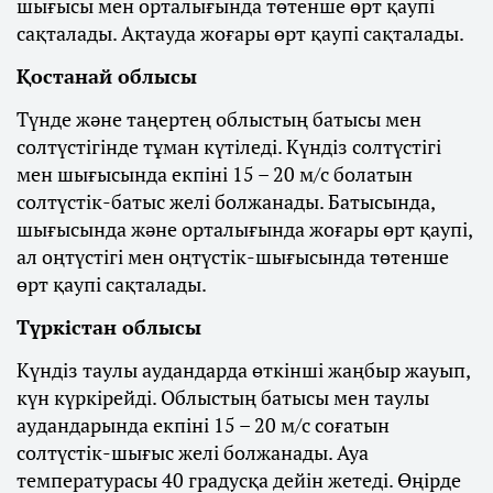
шығысы мен орталығында төтенше өрт қаупі
сақталады. Ақтауда жоғары өрт қаупі сақталады.
Қостанай облысы
Түнде және таңертең облыстың батысы мен
солтүстігінде тұман күтіледі. Күндіз солтүстігі
мен шығысында екпіні 15 – 20 м/с болатын
солтүстік-батыс желі болжанады. Батысында,
шығысында және орталығында жоғары өрт қаупі,
ал оңтүстігі мен оңтүстік-шығысында төтенше
өрт қаупі сақталады.
Түркістан облысы
Күндіз таулы аудандарда өткінші жаңбыр жауып,
күн күркірейді. Облыстың батысы мен таулы
аудандарында екпіні 15 – 20 м/с соғатын
солтүстік-шығыс желі болжанады. Ауа
температурасы 40 градусқа дейін жетеді. Өңірде