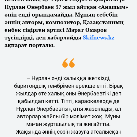
Нұрлан Өнербаев 37 жыл айтқан «Анашым»
әнін енді орындамайды. Мұның себебін
әннің авторы, композитор, Қазақстанның
еңбек сіңірген артисі Марат Омаров
түсіндірді, деп хабарлайды
Skifnews.kz
ақпарат порталы.
– Нұрлан әнді халыққа жеткізді,
баритондық тембрімен ерекше етті. Бірақ
жылдар өте халық оны Өнербаевтікі деп
қабылдап кетті. Тіпті, караокелерде де
Нұрлан Өнербаевтың аты жазылады, ал
авторлар жайлы бір мәлімет жоқ. Мұны
маған жұртшылық та жиі айтты.
Жақында әннің сөзін жазуға атсалысқан