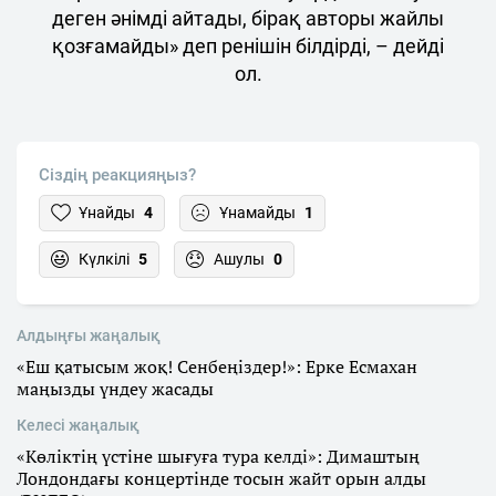
деген әнімді айтады, бірақ авторы жайлы
қозғамайды» деп ренішін білдірді, – дейді
ол.
Сіздің реакцияңыз?
Ұнайды
4
Ұнамайды
1
Күлкілі
5
Ашулы
0
Алдыңғы жаңалық
«Еш қатысым жоқ! Сенбеңіздер!»: Ерке Есмахан
маңызды үндеу жасады
Келесі жаңалық
«Көліктің үстіне шығуға тура келді»: Димаштың
Лондондағы концертінде тосын жайт орын алды