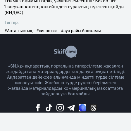
«Намаз оқимын бірақ уахабит емеспін»: Бекболат
Тілеухан көптің көкейіндегі сұрақтың нүктесін қойды
(ВИДЕО)
Тегтер:
#Аптап ыстық
#синоптик
#ауа райы болжамы
«SN.kz» ақпараттық порталына гиперсілтеме жасалған
жағдайда ғана материалдарды қолдануға рұқсат етіледі.
Ақпараттан дәйексөз алынғанда міндетті түрде сілтеме
жасалуы тиіс. Жазбаша түрде рұқсат берілмеген
жағдайда материалдарды коммерциялық мақсаттарға
пайдалануға болмайды.
Жоба жайында
Материалды қолдану тәртібі