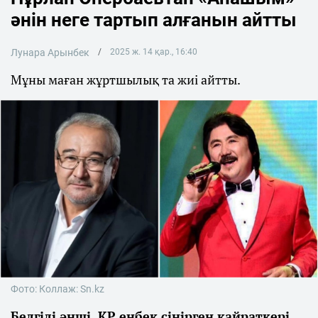
әнін неге тартып алғанын айтты
Лунара Арынбек
2025 ж. 14 қар., 16:40
Мұны маған жұртшылық та жиі айтты.
Фото: Коллаж: Sn.kz
Белгілі әнші, ҚР еңбек сіңірген қайраткері