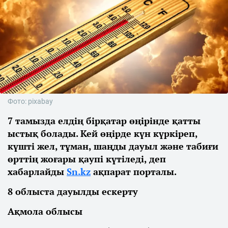
Фото: pixabay
7 тамызда елдің бірқатар өңірінде қатты
ыстық болады. Кей өңірде күн күркіреп,
күшті жел, тұман, шаңды дауыл және табиғи
өрттің жоғары қаупі күтіледі, деп
хабарлайды
Sn.kz
ақпарат порталы.
8 облыста дауылды ескерту
Ақмола облысы