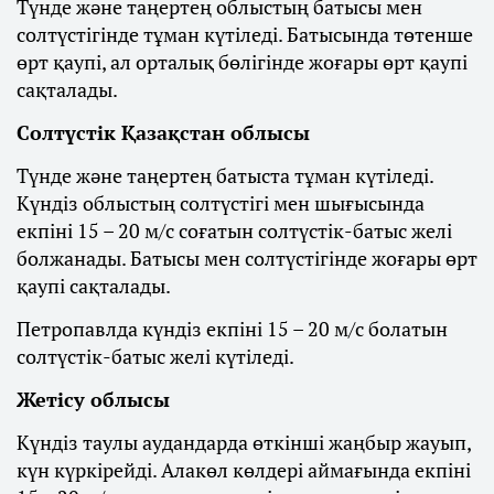
Түнде және таңертең облыстың батысы мен
солтүстігінде тұман күтіледі. Батысында төтенше
өрт қаупі, ал орталық бөлігінде жоғары өрт қаупі
сақталады.
Солтүстік Қазақстан облысы
Түнде және таңертең батыста тұман күтіледі.
Күндіз облыстың солтүстігі мен шығысында
екпіні 15 – 20 м/с соғатын солтүстік-батыс желі
болжанады. Батысы мен солтүстігінде жоғары өрт
қаупі сақталады.
Петропавлда күндіз екпіні 15 – 20 м/с болатын
солтүстік-батыс желі күтіледі.
Жетісу облысы
Күндіз таулы аудандарда өткінші жаңбыр жауып,
күн күркірейді. Алакөл көлдері аймағында екпіні