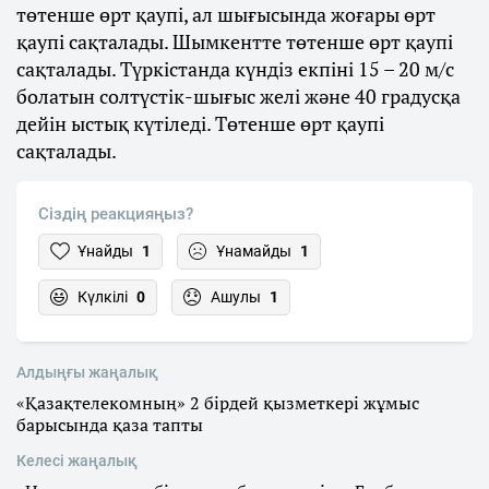
төтенше өрт қаупі, ал шығысында жоғары өрт
қаупі сақталады. Шымкентте төтенше өрт қаупі
сақталады. Түркістанда күндіз екпіні 15 – 20 м/с
болатын солтүстік-шығыс желі және 40 градусқа
дейін ыстық күтіледі. Төтенше өрт қаупі
сақталады.
Сіздің реакцияңыз?
Ұнайды
1
Ұнамайды
1
Күлкілі
0
Ашулы
1
Алдыңғы жаңалық
«Қазақтелекомның» 2 бірдей қызметкері жұмыс
барысында қаза тапты
Келесі жаңалық