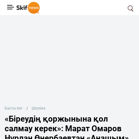
Басты бет
Шоубиз
«Біреудің қоржынына қол
салмау керек»: Марат Омаров
Нұрлан Өнербаевтан «Анашым»