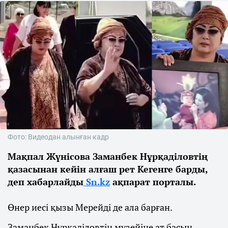
Фото: Видеодан алынған кадр
Мақпал Жүнісова Заманбек Нұрқаділовтің
қазасынан кейін алғаш рет Кегенге барды,
деп хабарлайды
Sn.kz
ақпарат порталы.
Өнер иесі қызы Мерейді де ала барған.
Заманбек Нұрқаділовтің музейіне ат басын