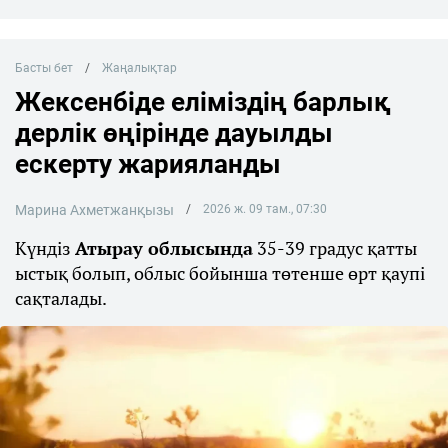
Басты бет
Жаңалықтар
Жексенбіде еліміздің барлық
дерлік өңірінде дауылды
ескерту жарияланды
Марина Ахметжанқызы
2026 ж. 09 там., 07:30
Күндіз
Атырау облысында
35-39 градус қатты
ыстық болып, облыс бойынша төтенше өрт қаупі
сақталады.