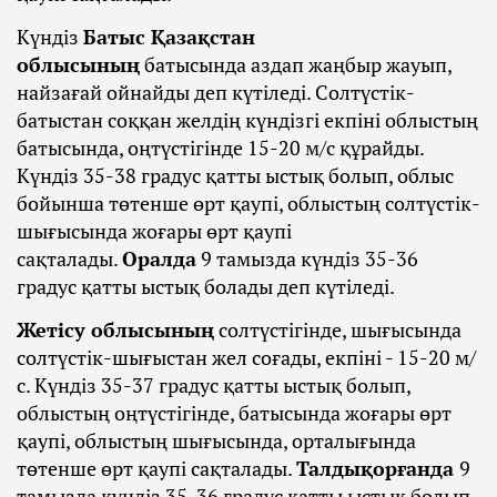
Күндіз
Батыс Қазақстан
облысының
батысында аздап жаңбыр жауып,
найзағай ойнайды деп күтіледі. Солтүстік-
батыстан соққан желдің күндізгі екпіні облыстың
батысында, оңтүстігінде 15-20 м/с құрайды.
Күндіз 35-38 градус қатты ыстық болып, облыс
бойынша төтенше өрт қаупі, облыстың солтүстік-
шығысында жоғары өрт қаупі
сақталады.
Оралда
9 тамызда күндіз 35-36
градус қатты ыстық болады деп күтіледі.
Жетісу облысының
солтүстігінде, шығысында
солтүстік-шығыстан жел соғады, екпіні - 15-20 м/
с. Күндіз 35-37 градус қатты ыстық болып,
облыстың оңтүстігінде, батысында жоғары өрт
қаупі, облыстың шығысында, орталығында
төтенше өрт қаупі сақталады.
Талдықорғанда
9
тамызда күндіз 35-36 градус қатты ыстық болып,