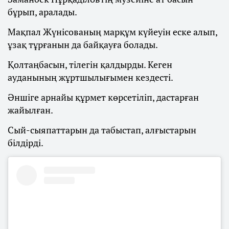
бұрып, аралады.
Мақпал Жүнісованың марқұм күйеуін еске алып,
ұзақ тұрғанын да байқауға болады.
Қолтаңбасын, тілегін қалдырды. Кеген
ауданының жұртшылығымен кездесті.
Әншіге арнайы құрмет көрсетіліп, дастарған
жайылған.
Сый-сыяпаттарын да табыстап, алғыстарын
білдірді.