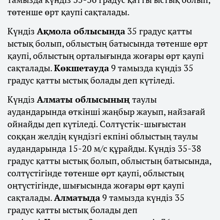
төтенше өрт қаупі сақталады.
Күндіз
Ақмола облысында
35 градус қатты
ыстық болып, облыстың батысында төтенше өрт
қаупі, облыстың орталығында жоғары өрт қаупі
сақталады.
Көкшетауда
9 тамызда күндіз 35
градус қатты ыстық болады деп күтіледі.
Күндіз
Алматы облысының
таулы
аудандарында өткінші жаңбыр жауып, найзағай
ойнайды деп күтіледі. Солтүстік-шығыстан
соққан желдің күндізгі екпіні облыстың таулы
аудандарында 15-20 м/с құрайды. Күндіз 35-38
градус қатты ыстық болып, облыстың батысында,
солтүстігінде төтенше өрт қаупі, облыстың
оңтүстігінде, шығысында жоғары өрт қаупі
сақталады.
Алматыда
9 тамызда күндіз 35
градус қатты ыстық болады деп