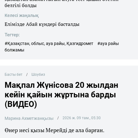
белгілі болды
Келесі жаңалық
Елімізде Абай күндері басталды
Тегтер:
#Қазақстан, облыс, ауа райы, Қазгидромет
#ауа райы
болжамы
Басты бет
Шоубиз
Мақпал Жүнісова 20 жылдан
кейін қайын жұртына барды
(ВИДЕО)
Марина Ахметжанқызы
2026 ж. 09 там., 05:30
Өнер иесі қызы Мерейді де ала барған.