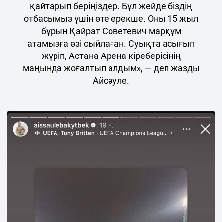
қайтарып беріңіздер. Бұл жейде біздің
отбасымыз үшін өте ерекше. Оны 15 жыл
бұрын Қайрат Советевич марқұм
атамызға өзі сыйлаған. Суықта асығып
жүріп, Астана Арена кіреберісінің
маңында жоғалтып алдым», — деп жазды
Айсәуле.