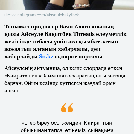
Фото: instagram.com/aissaulebakytbek
Танымал продюсер Баян Алагөзованың
қызы Айсәуле Бақытбек Threads әлеуметтік
желісінде отбасы үшін аса қымбат затын
жоғалтып алғанын хабарлады, деп
хабарлайды
Sn.kz
ақпарат порталы.
Айсәуленің айтуынша, ол кеше елордада өткен
«Қайрат» пен «Олимпиакос» арасындағы матчқа
барған. Ойын кезінде күтпеген жағдай орын
алған.
«Егер біреу осы жейдені Қайраттың
ойынынан тапса, өтінеміз, сыйақыға