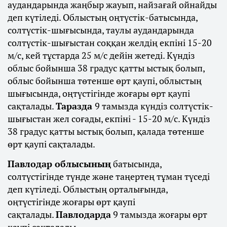
аудандарында жаңбыр жауып, найзағай ойнайды
деп күтіледі. Облыстың оңтүстік-батысында,
солтүстік-шығысында, таулы аудандарында
солтүстік-шығыстан соққан желдің екпіні 15-20
м/с, кей тұстарда 25 м/с дейін жетеді. Күндіз
облыс бойынша 38 градус қатты ыстық болып,
облыс бойынша төтенше өрт қаупі, облыстың
шығысында, оңтүстігінде жоғары өрт қаупі
сақталады.
Таразда
9 тамызда күндіз солтүстік-
шығыстан жел соғады, екпіні - 15-20 м/с. Күндіз
38 градус қатты ыстық болып, қалада төтенше
өрт қаупі сақталады.
Павлодар облысының
батысында,
солтүстігінде түнде және таңертең тұман түседі
деп күтіледі. Облыстың орталығында,
оңтүстігінде жоғары өрт қаупі
сақталады.
Павлодарда
9 тамызда жоғары өрт