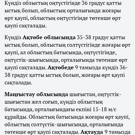
Күндіз облыстың оңтүстігінде 36 градус қатты
ыстық болып, облыстың орталығында жоғары
өрт қаупі, облыстың оңтүстігінде төтенше өрт
қаупі сақталады.
Күндіз
Ақтөбе облысында
35-38 градус қатты
ыстық болып, облыстың солтүстігінде жоғары өрт
қаупі, ал облыстың батысында, оңтүстігінде,
оңтүстік-шығысында, орталығында төтенше өрт
қаупі сақталады.
Ақтөбеде
9 тамызда күндіз 36-
38 градус қатты ыстық болып, жоғары өрт қаупі
сақталады.
Маңғыстау облысында
шығыстан, оңтүстік-
шығыстан жел соғып, күндіз облыстың
батысында, орталығындағы екпіні 15-18 м/с
құрайды. Облыстың батысында жоғары өрт қаупі,
облыстың солтүстік-шығысында, орталығында
төтенше өрт қаупі сақталады.
Ақтауда
9 тамызда