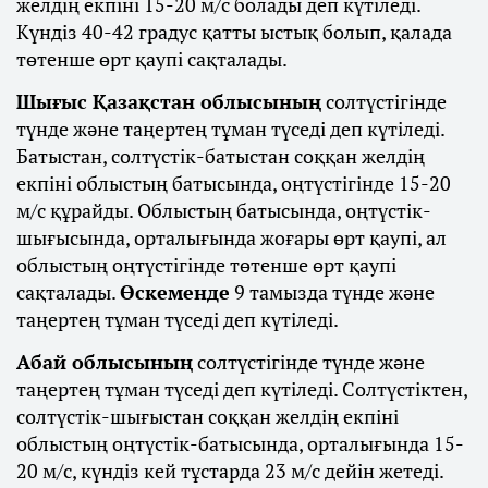
желдің екпіні 15-20 м/с болады деп күтіледі.
Күндіз 40-42 градус қатты ыстық болып, қалада
төтенше өрт қаупі сақталады.
Шығыс Қазақстан облысының
солтүстігінде
түнде және таңертең тұман түседі деп күтіледі.
Батыстан, солтүстік-батыстан соққан желдің
екпіні облыстың батысында, оңтүстігінде 15-20
м/с құрайды. Облыстың батысында, оңтүстік-
шығысында, орталығында жоғары өрт қаупі, ал
облыстың оңтүстігінде төтенше өрт қаупі
сақталады.
Өскеменде
9 тамызда түнде және
таңертең тұман түседі деп күтіледі.
Абай облысының
солтүстігінде түнде және
таңертең тұман түседі деп күтіледі. Солтүстіктен,
солтүстік-шығыстан соққан желдің екпіні
облыстың оңтүстік-батысында, орталығында 15-
20 м/с, күндіз кей тұстарда 23 м/с дейін жетеді.