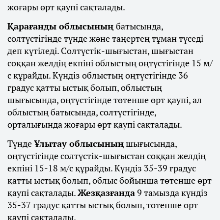
жоғары өрт қаупі сақталады.
Қарағанды облысының
батысында,
солтүстігінде түнде және таңертең тұман түседі
деп күтіледі. Солтүстік-шығыстан, шығыстан
соққан желдің екпіні облыстың оңтүстігінде 15 м/
с құрайды. Күндіз облыстың оңтүстігінде 36
градус қатты ыстық болып, облыстың
шығысында, оңтүстігінде төтенше өрт қаупі, ал
облыстың батысында, солтүстігінде,
орталығында жоғары өрт қаупі сақталады.
Түнде
Ұлытау облысының
шығысында,
оңтүстігінде солтүстік-шығыстан соққан желдің
екпіні 15-18 м/с құрайды. Күндіз 35-39 градус
қатты ыстық болып, облыс бойынша төтенше өрт
қаупі сақталады.
Жезқазғанда
9 тамызда күндіз
35-37 градус қатты ыстық болып, төтенше өрт
қаупі сақталады.