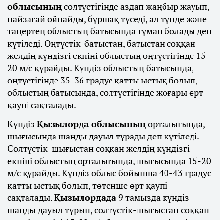
облысының
солтүстігінде аздап жаңбыр жауып,
найзағай ойнайды, бұршақ түседі, ал түнде және
таңертең облыстың батысында тұман болады деп
күтіледі. Оңтүстік-батыстан, батыстан соққан
желдің күндізгі екпіні облыстың оңтүстігінде 15-
20 м/с құрайды. Күндіз облыстың батысында,
оңтүстігінде 35-36 градус қатты ыстық болып,
облыстың батысында, солтүстігінде жоғары өрт
қаупі сақталады.
Күндіз
Қызылорда облысының
орталығында,
шығысында шаңды дауыл тұрады деп күтіледі.
Солтүстік-шығыстан соққан желдің күндізгі
екпіні облыстың орталығында, шығысында 15-20
м/с құрайды. Күндіз облыс бойынша 40-43 градус
қатты ыстық болып, төтенше өрт қаупі
сақталады.
Қызылордада
9 тамызда күндіз
шаңды дауыл тұрып, солтүстік-шығыстан соққан