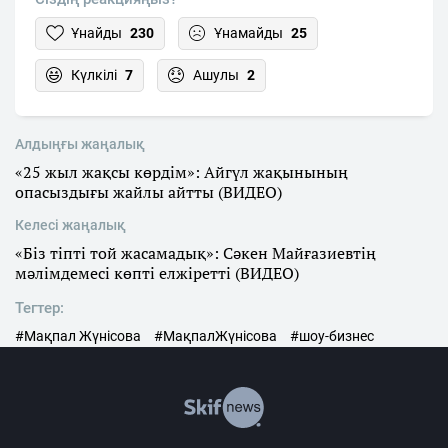
Ұнайды
230
Ұнамайды
25
Күлкілі
7
Ашулы
2
Алдыңғы жаңалық
«25 жыл жақсы көрдім»: Айгүл жақынының
опасыздығы жайлы айтты (ВИДЕО)
Келесі жаңалық
«Біз тіпті той жасамадық»: Сәкен Майғазиевтің
мәлімдемесі көпті елжіретті (ВИДЕО)
Тегтер:
#Мақпал Жүнісова
#МақпалЖүнісова
#шоу-бизнес