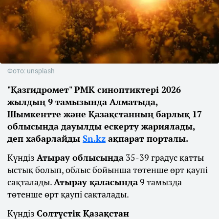
Фото: unsplash
"Қазгидромет" РМК синоптиктері 2026
жылдың 9 тамызында Алматыда,
Шымкентте және Қазақстанның барлық 17
облысында дауылды ескерту жариялады,
деп хабарлайды
Sn.kz
ақпарат порталы.
Күндіз
Атырау облысында
35-39 градус қатты
ыстық болып, облыс бойынша төтенше өрт қаупі
сақталады.
Атырау қаласында
9 тамызда
төтенше өрт қаупі сақталады.
Күндіз
Солтүстік Қазақстан