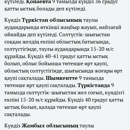
күтіледі.
Қонаевта
9 тамызда күндіз 36 градус
қатты ыстық болады деп күтіледі.
Күндіз
Түркістан облысының
таулы
аудандарында өткінші жаңбыр жауып, найзағай
ойнайды деп күтіледі. Солтүстік-шығыстан
соққан желдің екпіні облыстың батысында,
солтүстігінде, таулы аудандарында 15-20 м/с
құрайды. Күндіз 40-41 градус қатты ыстық
болып, облыс бойынша төтенше өрт қаупі,
облыстың солтүстігінде, шығысында жоғары өрт
қаупі сақталады.
Шымкентте
9 тамызда
төтенше өрт қаупі сақталады.
Түркістанда
9
тамызда солтүстік-шығыстан жел соғып, күндізгі
екпіні 15-20 м/с құрайды. Күндіз 40 градус қатты
ыстық болып, қалада төтенше өрт қаупі
сақталады.
Күндіз
Жамбыл облысының
таулы