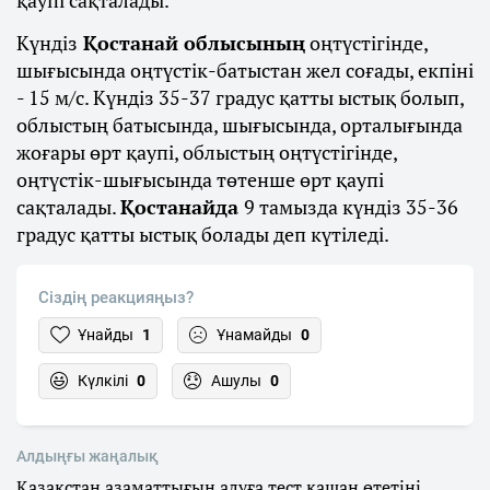
қаупі сақталады.
Күндіз
Қостанай облысының
оңтүстігінде,
шығысында оңтүстік-батыстан жел соғады, екпіні
- 15 м/с. Күндіз 35-37 градус қатты ыстық болып,
облыстың батысында, шығысында, орталығында
жоғары өрт қаупі, облыстың оңтүстігінде,
оңтүстік-шығысында төтенше өрт қаупі
сақталады.
Қостанайда
9 тамызда күндіз 35-36
градус қатты ыстық болады деп күтіледі.
Сіздің реакцияңыз?
Ұнайды
1
Ұнамайды
0
Күлкілі
0
Ашулы
0
Алдыңғы жаңалық
Қазақстан азаматтығын алуға тест қашан өтетіні