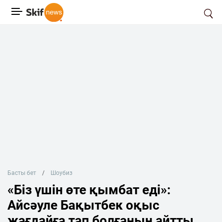
Басты бет
Шоубиз
«Біз үшін өте қымбат еді»:
Айсәуле Бақытбек оқыс
жағдайға тап болғанын айтты