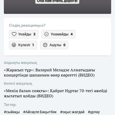
Сіздің реакцияңыз?
Ұнайды
3
Ұнамайды
4
Күлкілі
1
Ашулы
0
Алдыңғы жаңалық
«Жарасып тұр»: Валерий Меладзе Алматыдағы
концертінде шапанмен өнер көрсетті (ВИДЕО)
Келесі жаңалық
«Менің балам сияқты»: Қайрат Нұртас 70-тегі әжейді
жылатып қойды (ВИДЕО)
Тегтер:
#сыйақы
#Айсәуле Бақытбек
#оқыс жағдай
#ұрлау