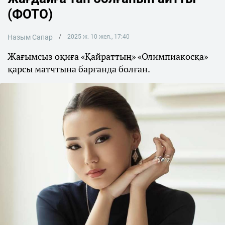
(ФОТО)
Назым Сапар
2025 ж. 10 жел., 17:40
Жағымсыз оқиға «Қайраттың» «Олимпиакосқа»
қарсы матчтына барғанда болған.