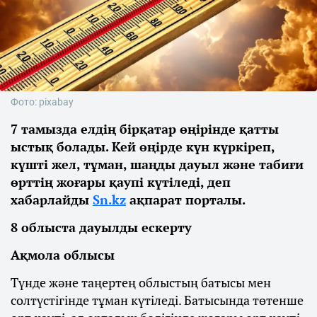
Фото: pixabay
7 тамызда елдің бірқатар өңірінде қатты
ыстық болады. Кей өңірде күн күркіреп,
күшті жел, тұман, шаңды дауыл және табиғи
өрттің жоғары қаупі күтіледі, деп
хабарлайды
Sn.kz
ақпарат порталы.
8 облыста дауылды ескерту
Ақмола облысы
Түнде және таңертең облыстың батысы мен
солтүстігінде тұман күтіледі. Батысында төтенше