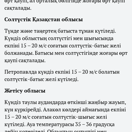
өрт қаупі, ал орталық бөлігінде жоғары өрт қаупі
сақталады.
Солтүстік Қазақстан облысы
Түнде және таңертең батыста тұман күтіледі.
Күндіз облыстың солтүстігі мен шығысында
екпіні 15 – 20 м/с соғатын солтүстік-батыс желі
болжанады. Батысы мен солтүстігінде жоғары өрт
қаупі сақталады.
Петропавлда күндіз екпіні 15 – 20 м/с болатын
солтүстік-батыс желі күтіледі.
Жетісу облысы
Күндіз таулы аудандарда өткінші жаңбыр жауып,
күн күркірейді. Алакөл көлдері аймағында екпіні
15 – 20 м/с соғатын солтүстік-шығыс желі
күтіледі. Ауа температурасы 35 – 36 градусқа
дейін көтеріледі. Облыстың оңтүстігі мен