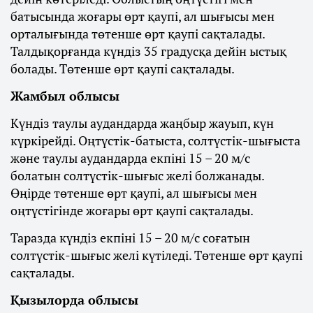
батысында жоғары өрт қаупі, ал шығысы мен
орталығында төтенше өрт қаупі сақталады.
Талдықорғанда күндіз 35 градусқа дейін ыстық
болады. Төтенше өрт қаупі сақталады.
Жамбыл облысы
Күндіз таулы аудандарда жаңбыр жауып, күн
күркірейді. Оңтүстік-батыста, солтүстік-шығыста
және таулы аудандарда екпіні 15 – 20 м/с
болатын солтүстік-шығыс желі болжанады.
Өңірде төтенше өрт қаупі, ал шығысы мен
оңтүстігінде жоғары өрт қаупі сақталады.
Таразда күндіз екпіні 15 – 20 м/с соғатын
солтүстік-шығыс желі күтіледі. Төтенше өрт қаупі
сақталады.
Қызылорда облысы