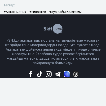
Тегтер:
#Аптап ыстық
#синоптик
#ауа райы болжамы
«SN.kz» ақпараттық порталына гиперсілтеме жасалған
жағдайда ғана материалдарды қолдануға рұқсат етіледі.
Ақпараттан дәйексөз алынғанда міндетті түрде сілтеме
жасалуы тиіс. Жазбаша түрде рұқсат берілмеген
жағдайда материалдарды коммерциялық мақсаттарға
пайдалануға болмайды.
Жоба жайында
Материалды қолдану тәртібі
Байланыс
Жарнама