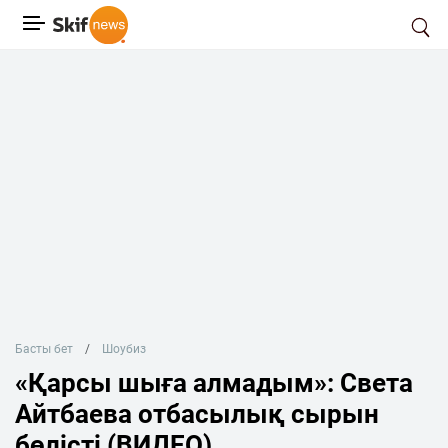
Басты бет
Шоубиз
«Қарсы шыға алмадым»: Света
Айтбаева отбасылық сырын
бөлісті (ВИДЕО)