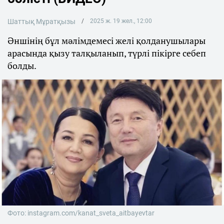
Шаттық Мұратқызы
2025 ж. 19 жел., 12:00
Әншінің бұл мәлімдемесі желі қолданушылары
арасында қызу талқыланып, түрлі пікірге себеп
болды.
Фото: instagram.com/kanat_sveta_aitbayevtar