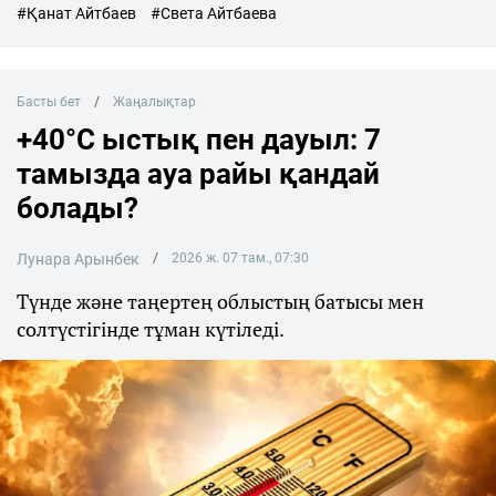
#Қанат Айтбаев
#Света Айтбаева
Басты бет
Жаңалықтар
+40°C ыстық пен дауыл: 7
тамызда ауа райы қандай
болады?
Лунара Арынбек
2026 ж. 07 там., 07:30
Түнде және таңертең облыстың батысы мен
солтүстігінде тұман күтіледі.