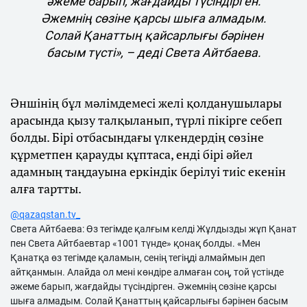
әжеме барып, жағдайды түсіндірген.
Әжемнің сөзіне қарсы шыға алмадым.
Солай Қанаттың қайсарлығы бәрінен
басым түсті», – деді Света Айтбаева.
Әншінің бұл мәлімдемесі желі қолданушылары
арасында қызу талқыланып, түрлі пікірге себеп
болды. Бірі отбасындағы үлкендердің сөзіне
құрметпен қарауды құптаса, енді бірі әйел
адамның таңдауына еркіндік берілуі тиіс екенін
алға тартты.
@qazaqstan.tv_
Света Айтбаева: Өз тегімде қалғым келді Жұлдызды жұп Қанат
пен Света Айтбаевтар «1001 түнде» қонақ болды. «Мен
Қанатқа өз тегімде қаламын, сенің тегіңді алмаймын деп
айтқанмын. Алайда ол мені көндіре алмаған соң, той үстінде
әжеме барып, жағдайды түсіндірген. Әжемнің сөзіне қарсы
шыға алмадым. Солай Қанаттың қайсарлығы бәрінен басым