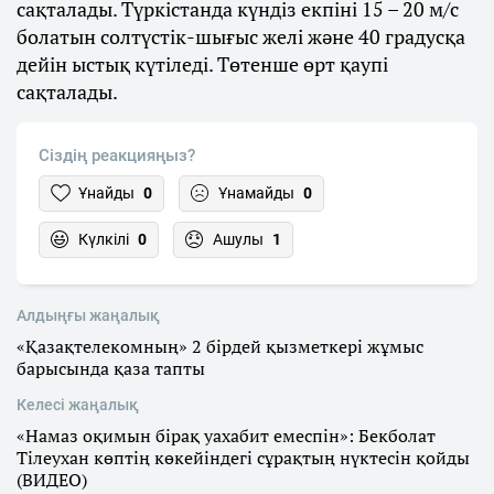
сақталады. Түркістанда күндіз екпіні 15 – 20 м/с
болатын солтүстік-шығыс желі және 40 градусқа
дейін ыстық күтіледі. Төтенше өрт қаупі
сақталады.
Сіздің реакцияңыз?
Ұнайды
0
Ұнамайды
0
Күлкілі
0
Ашулы
1
Алдыңғы жаңалық
«Қазақтелекомның» 2 бірдей қызметкері жұмыс
барысында қаза тапты
Келесі жаңалық
«Намаз оқимын бірақ уахабит емеспін»: Бекболат
Тілеухан көптің көкейіндегі сұрақтың нүктесін қойды
(ВИДЕО)