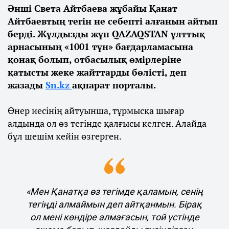
Әнші Света Айтбаева жұбайы Қанат
Айтбаевтың тегін не себепті алғанын айтып
берді. Жұлдызды жұп QAZAQSTAN ұлттық
арнасының «1001 түн» бағдарламасына
қонақ болып, отбасылық өмірлеріне
қатысты жеке жайттарды бөлісті, деп
жазады
Sn.kz
ақпарат порталы.
Өнер иесінің айтуынша, тұрмысқа шығар
алдында ол өз тегінде қалғысы келген. Алайда
бұл шешім кейін өзгерген.
«Мен Қанатқа өз тегімде қаламын, сенің
тегіңді алмаймын деп айтқанмын. Бірақ
ол мені көндіре алмағасын, той үстінде