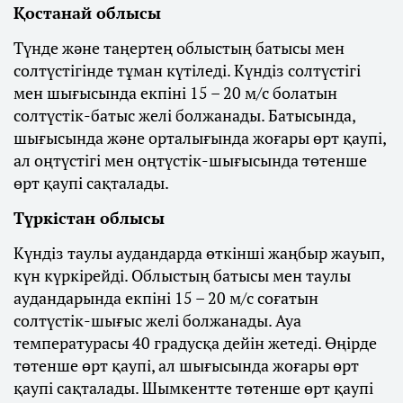
Қостанай облысы
Түнде және таңертең облыстың батысы мен
солтүстігінде тұман күтіледі. Күндіз солтүстігі
мен шығысында екпіні 15 – 20 м/с болатын
солтүстік-батыс желі болжанады. Батысында,
шығысында және орталығында жоғары өрт қаупі,
ал оңтүстігі мен оңтүстік-шығысында төтенше
өрт қаупі сақталады.
Түркістан облысы
Күндіз таулы аудандарда өткінші жаңбыр жауып,
күн күркірейді. Облыстың батысы мен таулы
аудандарында екпіні 15 – 20 м/с соғатын
солтүстік-шығыс желі болжанады. Ауа
температурасы 40 градусқа дейін жетеді. Өңірде
төтенше өрт қаупі, ал шығысында жоғары өрт
қаупі сақталады. Шымкентте төтенше өрт қаупі