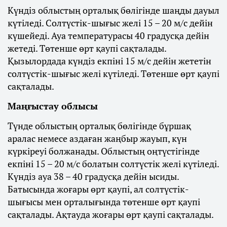
Күндіз облыстың орталық бөлігінде шаңды дауыл
күтіледі. Солтүстік-шығыс желі 15 – 20 м/с дейін
күшейеді. Ауа температурасы 40 градусқа дейін
жетеді. Төтенше өрт қаупі сақталады.
Қызылордада күндіз екпіні 15 м/с дейін жететін
солтүстік-шығыс желі күтіледі. Төтенше өрт қаупі
сақталады.
Маңғыстау облысы
Түнде облыстың орталық бөлігінде бұршақ
аралас немесе аздаған жаңбыр жауып, күн
күркіреуі болжанады. Облыстың оңтүстігінде
екпіні 15 – 20 м/с болатын солтүстік желі күтіледі.
Күндіз ауа 38 – 40 градусқа дейін ысиды.
Батысында жоғары өрт қаупі, ал солтүстік-
шығысы мен орталығында төтенше өрт қаупі
сақталады. Ақтауда жоғары өрт қаупі сақталады.