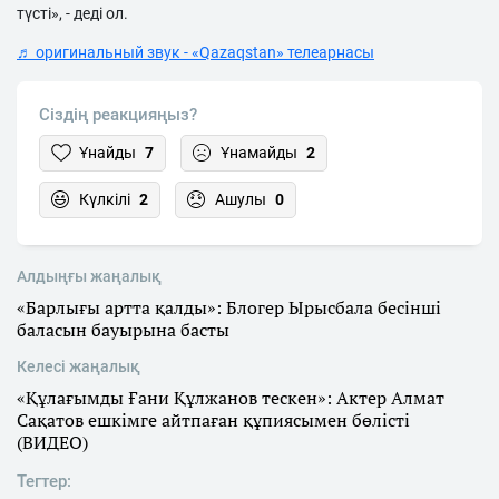
түсті», - деді ол.
♬ оригинальный звук - «Qazaqstan» телеарнасы
Сіздің реакцияңыз?
Ұнайды
7
Ұнамайды
2
Күлкілі
2
Ашулы
0
Алдыңғы жаңалық
«Барлығы артта қалды»: Блогер Ырысбала бесінші
баласын бауырына басты
Келесі жаңалық
«Құлағымды Ғани Құлжанов тескен»: Актер Алмат
Сақатов ешкімге айтпаған құпиясымен бөлісті
(ВИДЕО)
Тегтер: