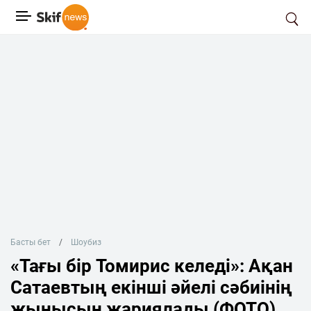
Басты бет
Шоубиз
«Тағы бір Томирис келеді»: Ақан
Сатаевтың екінші әйелі сәбиінің
жынысын жариялады (ФОТО)