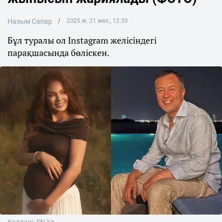
Назым Сапар
2025 ж. 21 жел., 12:30
Бұл туралы ол Instagram желісіндегі
парақшасында бөліскен.