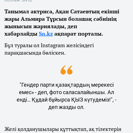
Коллаж: SN.kz
Танымал актриса, Ақан Сатаевтың екінші
жары Альмира Тұрсын болашақ сәбиінің
жынысын жариялады, деп
хабарлайды
Sn.kz
ақпарат порталы.
Бұл туралы ол Instagram желісіндегі
парақшасында бөліскен.
"Гендер парти қазақтардың мерекесі
емес» - деп, фото саласалайыншы. Ал
енді… Құдай бұйырса ҚЫЗ күтудеміз!", -
деп жазды ол.
Желі қолданушылары құттықтап, ақ тілектерін