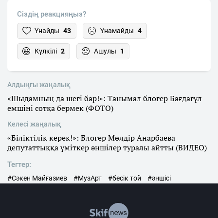
Сіздің реакцияңыз?
Ұнайды
43
Ұнамайды
4
Күлкілі
2
Ашулы
1
Алдыңғы жаңалық
«Шыдамның да шегі бар!»: Танымал блогер Бағдагүл
емшіні сотқа бермек (ФОТО)
Келесі жаңалық
«Біліктілік керек!»: Блогер Мөлдір Анарбаева
депутаттыққа үміткер әншілер туралы айтты (ВИДЕО)
Тегтер:
#Сәкен Майғазиев
#МузАрт
#бесік той
#әншісі