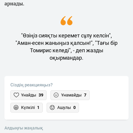
арнады.
"Өзіңіз сияқты керемет сұлу келсін",
"Аман-есен жаныңыз қалсын!", "Тағы бір
Томирис келеді", - деп жазды
оқырмандар.
Сіздің реакцияңыз?
Ұнайды
39
Ұнамайды
7
Күлкілі
1
Ашулы
0
Алдыңғы жаңалық