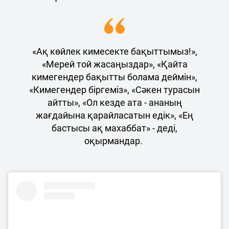
«Ақ көйлек кимесекте бақыттымыз!»,
«Мерей той жасаңыздар», «Қайта
кимегендер бақытты болама деймін»,
«Кимегендер біргеміз», «Сәкен турасын
айтты», «Ол кезде ата - ананың
жағдайына қарайласатын едік», «Ең
бастысы ақ махаббат» - деді,
оқырмандар.