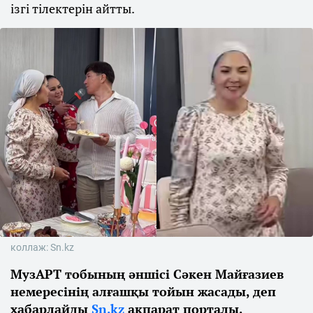
ізгі тілектерін айтты.
коллаж: Sn.kz
МузАРТ тобының әншісі Сәкен Майғазиев
немересінің алғашқы тойын жасады, деп
хабарлайды
Sn.kz
ақпарат порталы.