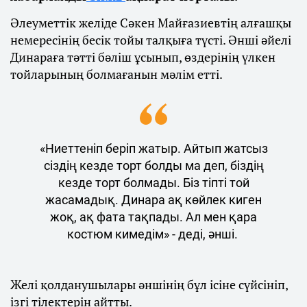
Әлеуметтік желіде Сәкен Майғазиевтің алғашқы
немересінің бесік тойы талқыға түсті. Әнші әйелі
Динараға тәтті бәліш ұсынып, өздерінің үлкен
тойларының болмағанын мәлім етті.
«Ниеттеніп беріп жатыр. Айтып жатсыз
сіздің кезде торт болды ма деп, біздің
кезде торт болмады. Біз тіпті той
жасамадық. Динара ақ көйлек киген
жоқ, ақ фата тақпады. Ал мен қара
костюм кимедім» - деді, әнші.
Желі қолданушылары әншінің бұл ісіне сүйсініп,
ізгі тілектерін айтты.