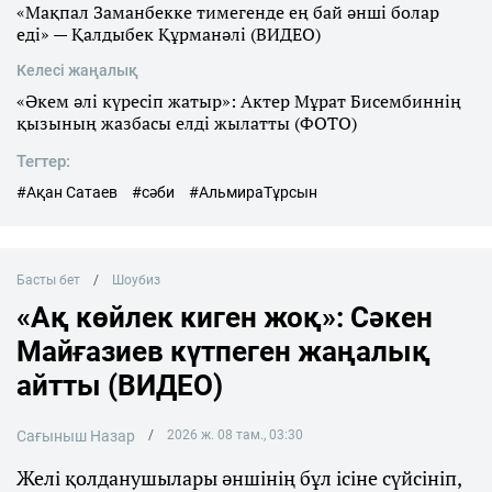
«Мақпал Заманбекке тимегенде ең бай әнші болар
еді» — Қалдыбек Құрманәлі (ВИДЕО)
Келесі жаңалық
«Әкем әлі күресіп жатыр»: Актер Мұрат Бисембиннің
қызының жазбасы елді жылатты (ФОТО)
Тегтер:
#Ақан Сатаев
#сәби
#АльмираТұрсын
Басты бет
Шоубиз
«Ақ көйлек киген жоқ»: Сәкен
Майғазиев күтпеген жаңалық
айтты (ВИДЕО)
Сағыныш Назар
2026 ж. 08 там., 03:30
Желі қолданушылары әншінің бұл ісіне сүйсініп,