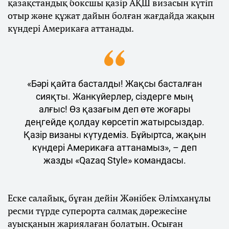
қазақстандық боксшы қазір АҚШ визасын күтіп
отыр және құжат дайын болған жағдайда жақын
күндері Америкаға аттанады.
«Бәрі қайта басталды! Жақсы басталған
сияқты. Жанкүйерлер, сіздерге мың
алғыс! Өз қазағым деп өте жоғары
деңгейде қолдау көрсетіп жатырсыздар.
Қазір визаны күтудеміз. Бұйыртса, жақын
күндері Америкаға аттанамыз», – деп
жазды «Qazaq Style» командасы.
Еске салайық, бұған дейін Жәнібек Әлімханұлы
ресми түрде суперорта салмақ дәрежесіне
ауысқанын жариялаған болатын. Осыған