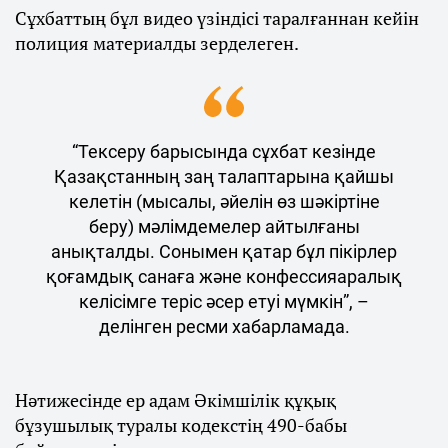
Сұхбаттың бұл видео үзіндісі таралғаннан кейін
полиция материалды зерделеген.
“Тексеру барысында сұхбат кезінде
Қазақстанның заң талаптарына қайшы
келетін (мысалы, әйелін өз шәкіртіне
беру) мәлімдемелер айтылғаны
анықталды. Сонымен қатар бұл пікірлер
қоғамдық санаға және конфессияаралық
келісімге теріс әсер етуі мүмкін”, –
делінген ресми хабарламада.
Нәтижесінде ер адам Әкімшілік құқық
бұзушылық туралы кодекстің 490-бабы