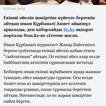
Коллаж: sn.kz
Екінші әйелін шәкіртіне күйеуге бергенін
айтқан имам Құрбанәлі Ахмет айыппұл
арқалады, деп хабарлайды
Sn.kz
ақпарат
порталы Stan.kz-ке сілтеме жасап.
Имам Құрбанәлі журналист Жанар Байсемізге
берген сұхбатында екінші әйелін қайын атасы
“сыйлағанын” айтқан. Ол екінші әйел алар кезде
бәйбішесінің келісімін сұрамағанын жеткізді.
Кейінірек оның екінші жұбайымен арада жанжал
туындап, әйел ажырасуды сұраған. Осы кезде
Ахмет оған өз шәкірттерінің кез келгенін
таңдауды ұсынып, соған тұрмысқа беретінін
айтқан. Нәтижесінде, ол өз жарын шәкіртіне
сыйға берген.