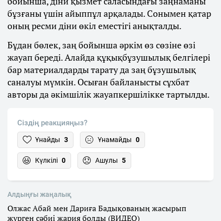
бойынша, діни қызмет саласындағы заңнаманы
бұзғаны үшін айыппұл арқалады. Сонымен қатар
оның ресми діни өкіл еместігі анықталды.
Бұдан бөлек, заң бойынша әркім өз сөзіне өзі
жауап береді. Алайда құқықбұзушылық белгілері
бар материалдарды тарату да заң бұзушылық
саналуы мүмкін. Осыған байланысты сұхбат
авторы да әкімшілік жауапкершілікке тартылды.
Сіздің реакцияңыз?
Ұнайды
3
Ұнамайды
0
Күлкілі
0
Ашулы
5
Алдыңғы жаңалық
Олжас Абай мен Дариға Бадықованың жасырып
жүрген сәбиі жария болды (ВИДЕО)