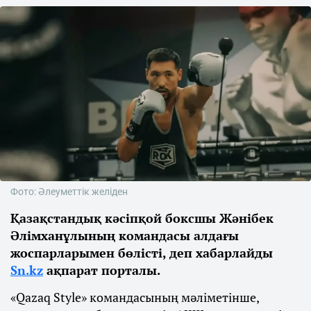
Фото: Әлеуметтік желіден
Қазақстандық кәсіпқой боксшы Жәнібек
Әлімханұлының командасы алдағы
жоспарларымен бөлісті, деп хабарлайды
Sn.kz
ақпарат порталы.
«Qazaq Style» командасының мәліметінше,