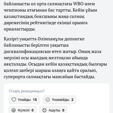
байланысты ол орта салмақтағы WBO әлем
чемпионы атағынан бас тартты. Кейін ұйым
қазақстандық боксшыны жаңа салмақ
дәрежесінің рейтингінде екінші орынға
орналастырды.
Қазіргі уақытта Әлімханұлы допингке
байланысты берілген уақытша
дисквалификациясын өтеп жатыр. Оның жаза
мерзімі осы жылдың желтоқсан айында
аяқталады. Осыдан кейін қазақстандық былғары
қолғап шебері шаршы алаңға қайта оралып,
суперорта салмақтағы мансабын бастайды.
Сіздің реакцияңыз?
Ұнайды
15
Ұнамайды
2
Күлкілі
0
Ашулы
0