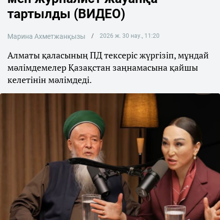
тартылды (ВИДЕО)
Марина Ахметжанқызы
2026 ж. 30 нау., 11:20
Алматы қаласының ПД тексеріс жүргізіп, мұндай
мәлімдемелер Қазақстан заңнамасына қайшы
келетінін мәлімдеді.