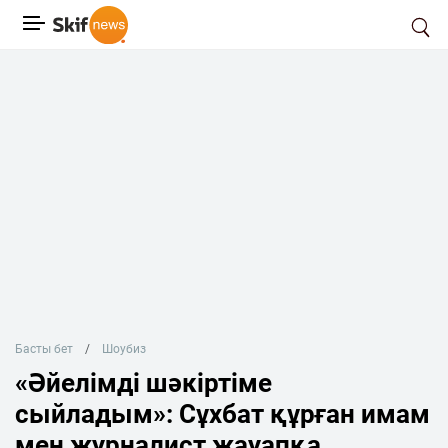
Басты бет
Шоубиз
«Әйелімді шәкіртіме
сыйладым»: Сұхбат құрған имам
мен журналист жауапқа