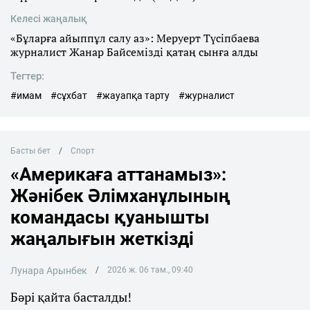
Келесі жаңалық
«Бұларға айыппұл салу аз»: Меруерт Түсіпбаева
журналист Жанар Байсемізді қатаң сынға алды
Тегтер:
#имам
#сұхбат
#жауапқа тарту
#журналист
Басты бет
Спорт
«Америкаға аттанамыз»:
Жәнібек Әлімханұлының
командасы қуанышты
жаңалығын жеткізді
Лунара Арынбек
2026 ж. 06 там., 09:40
Бәрі қайта басталды!