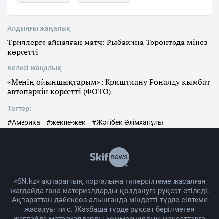
Алдыңғы жаңалық
Триллерге айналған матч: Рыбакина Торонтода мінез
көрсетті
Келесі жаңалық
«Менің ойыншықтарым»: Криштиану Роналду қымбат
автопаркін көрсетті (ФОТО)
Тегтер:
#Америка
#жекпе-жек
#Жәнібек Әлімханұлы
«SN.kz» ақпараттық порталына гиперсілтеме жасалған
жағдайда ғана материалдарды қолдануға рұқсат етіледі.
Ақпараттан дәйексөз алынғанда міндетті түрде сілтеме
жасалуы тиіс. Жазбаша түрде рұқсат берілмеген
жағдайда материалдарды коммерциялық мақсаттарға